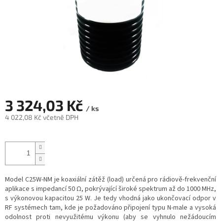
3 324,03 Kč
/ ks
4 022,08 Kč včetně DPH
Měrná
cena:
Model C25W-NM je koaxiální zátěž (load) určená pro rádiově-frekvenční
aplikace s impedancí 50 Ω, pokrývající široké spektrum až do 1000 MHz,
s výkonovou kapacitou 25 W. Je tedy vhodná jako ukončovací odpor v
RF systémech tam, kde je požadováno připojení typu N-male a vysoká
odolnost proti nevyužitému výkonu (aby se vyhnulo nežádoucím