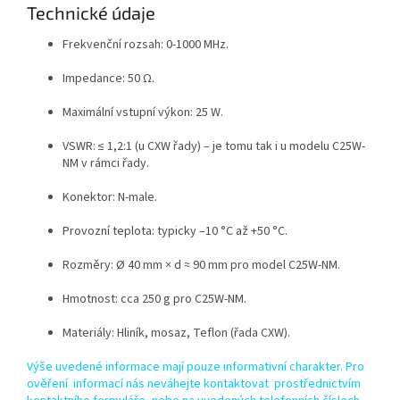
Technické údaje
Frekvenční rozsah: 0-1000 MHz.
Impedance: 50 Ω.
Maximální vstupní výkon: 25 W.
VSWR: ≤ 1,2:1 (u CXW řady) – je tomu tak i u modelu C25W-
NM v rámci řady.
Konektor: N-male.
Provozní teplota: typicky –10 °C až +50 °C.
Rozměry: Ø 40 mm × d ≈ 90 mm pro model C25W-NM.
Hmotnost: cca 250 g pro C25W-NM.
Materiály: Hliník, mosaz, Teflon (řada CXW).
Výše uvedené informace mají pouze informativní charakter. Pro
ověření informací nás neváhejte kontaktovat prostřednictvím