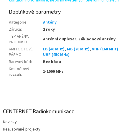
kontaktního formuláře, nebo na uvedených telefonních číslech.
Doplňkové parametry
Kategorie
:
Antény
Záruka
:
2 roky
TYP ANÉNY,
Anténní duplexer, Základnové antény
PRODUKTU
:
KMITOČTOVÉ
LB (40 MHz)
,
MB (70 MHz)
,
VHF (160 MHz)
,
PÁSMO
:
UHF (450 MHz)
Barevný kód
:
Bez kódu
Kmitočtový
1-1000 MHz
rozsah
:
Z
á
p
a
CENTERNET Radiokomunikace
t
Novinky
í
Realizované projekty