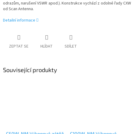
odrazům, narušení VSWR apod.). Konstrukce vychází z odolné řady CXW
od Scan Antenna.
Detailní informace
ZEPTAT SE
HLÍDAT
SDÍLET
Související produkty
C50W-NM Výkonová zátěž
C100W-NM Výkonová