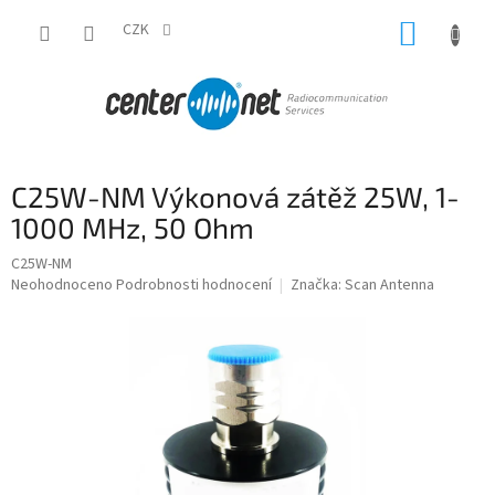
Přejít
NÁKUP
na
CZK
obsah
KOŠÍK
C25W-NM Výkonová zátěž 25W, 1-
1000 MHz, 50 Ohm
C25W-NM
Průměrné
Neohodnoceno
Podrobnosti hodnocení
Značka:
Scan Antenna
hodnocení
produktu
je
0,0
z
5
hvězdiček.