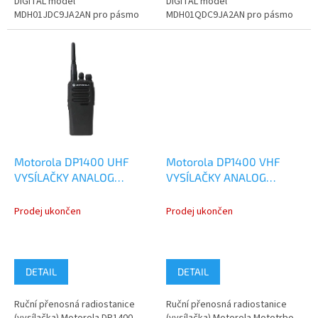
DIGITAL model
DIGITAL model
MDH01JDC9JA2AN pro pásmo
MDH01QDC9JA2AN pro pásmo
VHF 136-174 MHz. Pokud
UHF 403-470 MHz. Pokud
nenaleznete ve variantách...
nenaleznete ve variantách...
Motorola DP1400 UHF
Motorola DP1400 VHF
VYSÍLAČKY ANALOG
VYSÍLAČKY ANALOG
MDH01QDC9JC2AN
MDH01JDC9JC2AN
Prodej ukončen
Prodej ukončen
DETAIL
DETAIL
Ruční přenosná radiostanice
Ruční přenosná radiostanice
(vysílačka) Motorola DP1400
(vysílačka) Motorola Mototrbo