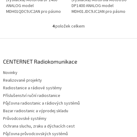
ANALOG model
DP1400 ANALOG model
MDH01QDC9JC2AN pro pásmo
MDH01JDC9JC2AN pro pásmo
UHF 403-470 MHz. Pokud
VHF 136-174 MHz. Pokud
nenaleznete ve variantách...
nenaleznete ve...
4
položek celkem
O
v
l
Z
á
á
d
p
a
a
CENTERNET Radiokomunikace
c
t
í
Novinky
í
p
Realizované projekty
r
v
Radiostanice a rádiové systémy
k
Příslušenství ruční radiostanice
y
Půjčovna radiostanic a rádiových systémů
v
ý
Bazar radiostanic a výprodej skladu
p
Průvodcovské systémy
i
Ochrana sluchu, zraku a dýchacích cest
s
u
Půjčovna průvodcovských systémů