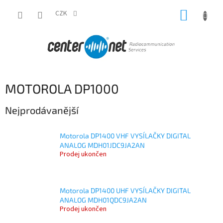
Přejít
NÁKUP
na
CZK
obsah
KOŠÍK
MOTOROLA DP1000
Nejprodávanější
Motorola DP1400 VHF VYSÍLAČKY DIGITAL
ANALOG MDH01JDC9JA2AN
Prodej ukončen
Motorola DP1400 UHF VYSÍLAČKY DIGITAL
ANALOG MDH01QDC9JA2AN
Prodej ukončen