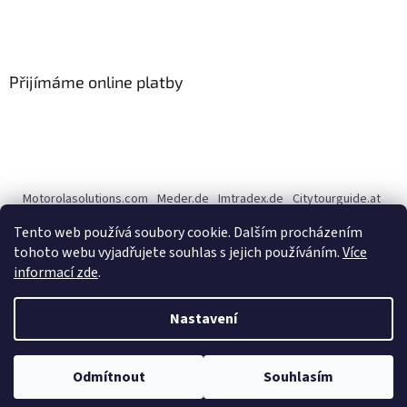
Přijímáme online platby
Motorolasolutions.com
Meder.de
Imtradex.de
Citytourguide.at
Peltor.com
Tento web používá soubory cookie. Dalším procházením
tohoto webu vyjadřujete souhlas s jejich používáním.
Více
informací zde
.
Vytvořil Shoptet
Nastavení
Copyright 2026
CENTERNET.cz
. Všechna práva vyhrazena.
Upravit
Odmítnout
Souhlasím
nastavení cookies