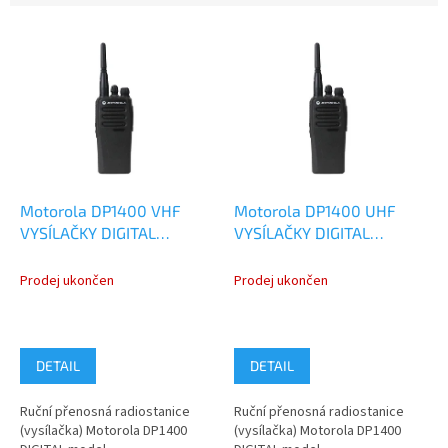
V
ý
p
i
s
p
r
o
d
Motorola DP1400 VHF
Motorola DP1400 UHF
u
VYSÍLAČKY DIGITAL
VYSÍLAČKY DIGITAL
k
ANALOG
ANALOG
t
MDH01JDC9JA2AN
MDH01QDC9JA2AN
Prodej ukončen
Prodej ukončen
ů
DETAIL
DETAIL
Ruční přenosná radiostanice
Ruční přenosná radiostanice
(vysílačka) Motorola DP1400
(vysílačka) Motorola DP1400