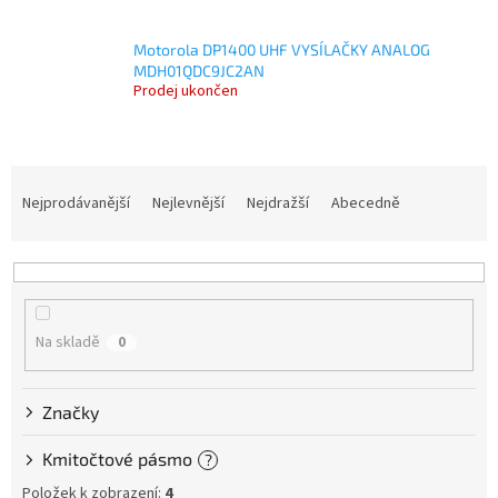
Motorola DP1400 UHF VYSÍLAČKY ANALOG
MDH01QDC9JC2AN
Prodej ukončen
Ř
a
Nejprodávanější
Nejlevnější
Nejdražší
Abecedně
z
e
n
í
p
Na skladě
0
r
o
d
Značky
u
k
Kmitočtové pásmo
?
t
ů
Položek k zobrazení:
4