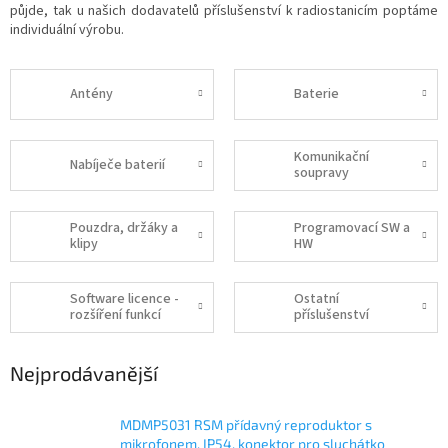
půjde, tak u našich dodavatelů příslušenství k radiostanicím poptáme
individuální výrobu.
Antény
Baterie
Komunikační
Nabíječe baterií
soupravy
Pouzdra, držáky a
Programovací SW a
klipy
HW
Software licence -
Ostatní
rozšíření funkcí
příslušenství
Nejprodávanější
MDMP5031 RSM přídavný reproduktor s
mikrofonem, IP54, konektor pro sluchátko