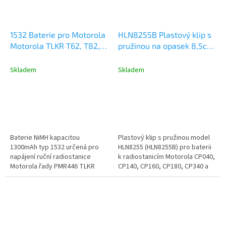
1532 Baterie pro Motorola
HLN8255B Plastový klip s
Motorola TLKR T62, T82,
pružinou na opasek 8,5cm,
TLKR T92 NiMH 1300mAh
CP a DP1400
Skladem
Skladem
Baterie NiMH kapacitou
Plastový klip s pružinou model
1300mAh typ 1532 určená pro
HLN8255 (HLN8255B) pro baterii
napájení ruční radiostanice
k radiostanicím Motorola CP040,
Motorola řady PMR446 TLKR
CP140, CP160, CP180, CP340 a
(Talkabout) T62, T82, T92.
DP1400. Klip slouží pro...