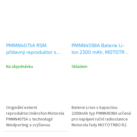
PMMN4075A RSM
PMNN4598A Baterie Li-
přídavný reproduktor s
Ion 2300 mAh, MOTOTRBO
mikrofonem, IP57
R2
Na objednávku
Skladem
Originální externí
Baterie Li-Ion s kapacitou
reproduktor/mikrofon Motorola
2300mAh typ PMNN4598A určená
PMMN4075A s technologií
pro napájení ruční radiostanice
Windporting a zvýšenou
Motorola řady MOTOTRBO R2.
odolností IP57 pro profesionální
radiostanice...