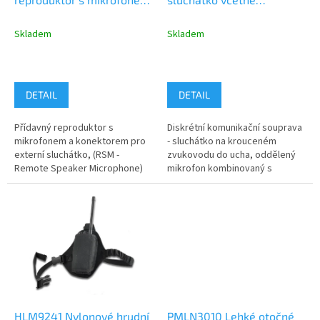
u
k
IP54, konektor pro
plastového zvukovodu,
t
sluchátko
oddělené PTT s
Skladem
Skladem
ů
mikrofonem
DETAIL
DETAIL
Přídavný reproduktor s
Diskrétní komunikační souprava
mikrofonem a konektorem pro
- sluchátko na krouceném
externí sluchátko, (RSM -
zvukovodu do ucha, oddělený
Remote Speaker Microphone)
mikrofon kombinovaný s
model MDMP5031, RSM je
vysílacím PTT tlačítkem model
určený pro snadnější...
RLN2030....
HLM9241 Nylonové hrudní
PMLN3010 Lehké otočné