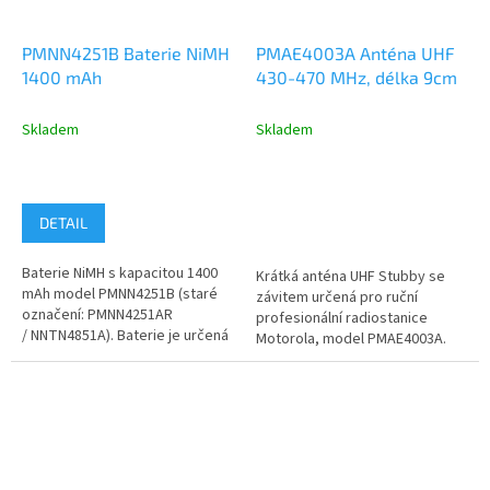
PMNN4251B Baterie NiMH
PMAE4003A Anténa UHF
1400 mAh
430-470 MHz, délka 9cm
Skladem
Skladem
DETAIL
Baterie NiMH s kapacitou 1400
Krátká anténa UHF Stubby se
mAh model PMNN4251B (staré
závitem určená pro ruční
označení: PMNN4251AR
profesionální radiostanice
/ NNTN4851A). Baterie je určená
Motorola, model PMAE4003A.
pro napájení radiostanice...
Kmitočtový rozsah UHF 430-470
MHz, délka...