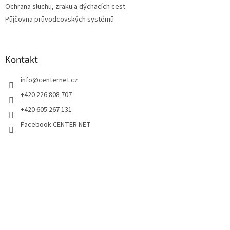
Ochrana sluchu, zraku a dýchacích cest
Půjčovna průvodcovských systémů
Kontakt
info
@
centernet.cz
+420 226 808 707
+420 605 267 131
Facebook CENTER NET