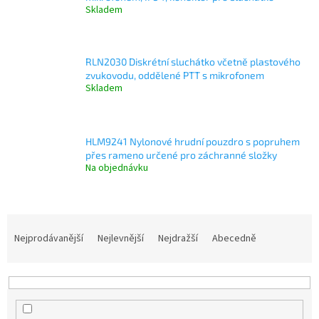
Skladem
RLN2030 Diskrétní sluchátko včetně plastového
zvukovodu, oddělené PTT s mikrofonem
Skladem
HLM9241 Nylonové hrudní pouzdro s popruhem
přes rameno určené pro záchranné složky
Na objednávku
Ř
a
Nejprodávanější
Nejlevnější
Nejdražší
Abecedně
z
e
n
í
p