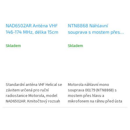
NAD6502AR Anténa VHF
NTN8868 Náhlavní
146-174 MHz, délka 15cm
souprava s mostem přes
hlavu a mikrofonem na
ráhnu TLKR - bez PTT
Skladem
Skladem
Standardní anténa VHF Helical se
Motorola náhlavní mono
závitem určená pro ruční
souprava 00179 (NTN8868) s
radiostanice Motorola, model
mostem přes hlavu a
NAD6502AR. Kmitočtový rozsah
mikrofonem na ráhnu před ústa
VHF 146 - 174 MHz, délka
pro vysílačky Motorola TLKR.
antény...