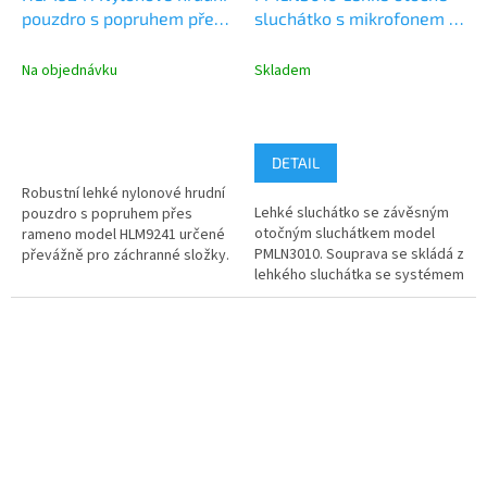
pouzdro s popruhem přes
sluchátko s mikrofonem a
rameno určené pro
PTT
záchranné složky
Na objednávku
Skladem
DETAIL
Robustní lehké nylonové hrudní
Lehké sluchátko se závěsným
pouzdro s popruhem přes
otočným sluchátkem model
rameno model HLM9241 určené
PMLN3010. Souprava se skládá z
převážně pro záchranné složky.
lehkého sluchátka se systémem
Pouzdro je určené pro
zavěšení za ucho (sluchátko je...
bezpečné...