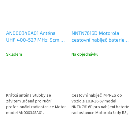
AN000348A01 Anténa
NNTN7616D Motorola
UHF 400-527 MHz, 9cm,
cestovní nabíječ baterie
Motorola R7, R5
do vozidla 10.8-16.6V, pro
radiostanice Motorola
Skladem
Na objednávku
MOTOTRBO R5, R7,
DP2000 a DP4000
Krátká anténa Stubby se
Cestovní nabíječ IMPRES do
závitem určená pro ruční
vozidla 10.8-16.6V model
profesionální radiostanice Motorola,
NNTN7616D pro nabíjení baterie
model AN000348A01.
radiostanice Motorola řady R5,
Kmitočtový rozsah...
R7, DP2000 a DP4000. Nabíječ...