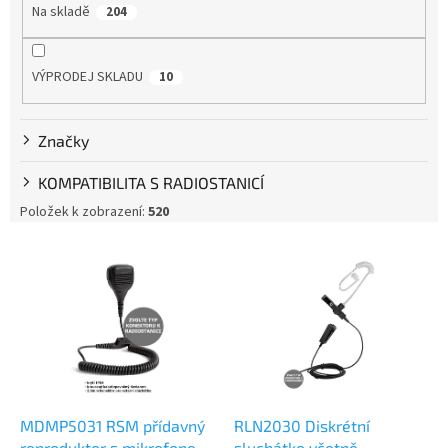
Na skladě
204
r
o
d
VÝPRODEJ SKLADU
10
u
k
t
Značky
ů
KOMPATIBILITA S RADIOSTANICÍ
Položek k zobrazení:
520
V
ý
p
i
s
p
r
o
d
MDMP5031 RSM přídavný
RLN2030 Diskrétní
reproduktor s mikrofonem,
sluchátko včetně