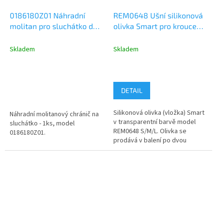
0186180Z01 Náhradní
REM0648 Ušní silikonová
molitan pro sluchátko do
olivka Smart pro kroucený
ucha - 1ks
zvukovod, 2ks (levá a
pravá)
Skladem
Skladem
DETAIL
Silikonová olivka (vložka) Smart
Náhradní molitanový chránič na
v transparentní barvě model
sluchátko - 1ks, model
REM0648 S/M/L. Olivka se
0186180Z01.
prodává v balení po dvou
kusech, krabička obsahuje
olivku pro...