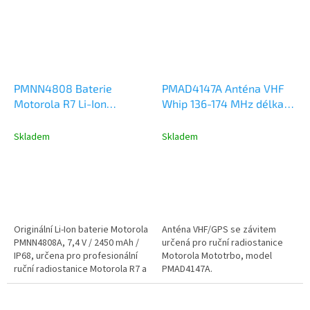
PMNN4808 Baterie
PMAD4147A Anténa VHF
Motorola R7 Li-Ion
Whip 136-174 MHz délka
2450mAh
20cm, DP2000/4000, R7,
R5, R2
Skladem
Skladem
Originální Li-Ion baterie Motorola
Anténa VHF/GPS se závitem
PMNN4808A, 7,4 V / 2450 mAh /
určená pro ruční radiostanice
IP68, určena pro profesionální
Motorola Mototrbo, model
ruční radiostanice Motorola R7 a
PMAD4147A.
R7a. Nabízí...