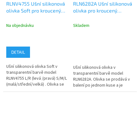
RLNV4755 Ušní silikonová
RLN6282A Ušní silikonová
olivka Soft pro kroucený
olivka pro kroucený
zvukovod, 1ks
zvukovod, 1ks
Na objednávku
Skladem
DETAIL
Ušní silikonová olivka Soft v
Ušní silikonová olivka v
transparentní barvě model
transparentní barvě model
RLNV4755 L/R (levá /pravá) S/M/L
RLN6282A. Olivka se prodává v
(malá/střední/velká) . Olivka se
balení po jednom kuse a je
prodává v balení po...
určená pro skryté nošení. Olivka
se...