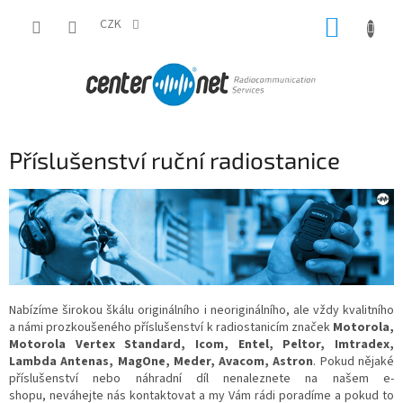
Přejít
NÁKUP
na
CZK
obsah
KOŠÍK
Příslušenství ruční radiostanice
Nabízíme širokou škálu originálního i neoriginálního, ale vždy kvalitního
a námi prozkoušeného příslušenství k radiostanicím značek
Motorola,
Motorola Vertex Standard, Icom, Entel, Peltor, Imtradex,
Lambda Antenas, MagOne, Meder, Avacom, Astron
. Pokud nějaké
příslušenství nebo náhradní díl nenaleznete na našem e-
shopu, neváhejte nás kontaktovat a my Vám rádi poradíme a pokud to