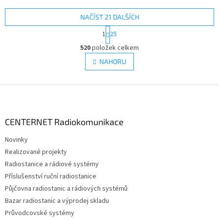
TALKABOUT TLKR T82, T82...
NAČÍST 21 DALŠÍCH
S
1
25
t
O
r
520
položek celkem
v
á
l
NAHORU
n
á
k
d
o
v
Z
a
á
c
á
n
í
p
í
p
a
CENTERNET Radiokomunikace
r
t
v
Novinky
í
k
Realizované projekty
y
v
Radiostanice a rádiové systémy
ý
Příslušenství ruční radiostanice
p
Půjčovna radiostanic a rádiových systémů
i
s
Bazar radiostanic a výprodej skladu
u
Průvodcovské systémy