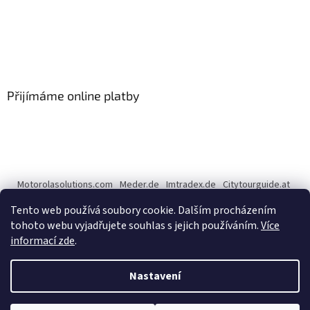
Přijímáme online platby
Motorolasolutions.com
Meder.de
Imtradex.de
Citytourguide.at
Peltor.com
Tento web používá soubory cookie. Dalším procházením
tohoto webu vyjadřujete souhlas s jejich používáním.
Více
informací zde
.
Vytvořil Shoptet
Nastavení
Copyright 2026
CENTERNET.cz
. Všechna práva vyhrazena.
Upravit