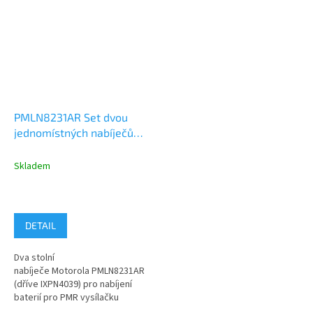
PMLN8231AR Set dvou
jednomístných nabíječů
Motorola T82, T62, T92
Skladem
DETAIL
Dva stolní
nabíječe Motorola PMLN8231AR
(dříve IXPN4039) pro nabíjení
baterií pro PMR vysílačku
(radiostanici) Motorola