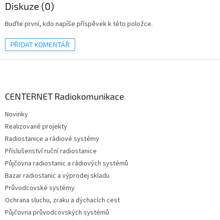
Diskuze (0)
Buďte první, kdo napíše příspěvek k této položce.
PŘIDAT KOMENTÁŘ
Z
á
p
a
CENTERNET Radiokomunikace
t
Novinky
í
Realizované projekty
Radiostanice a rádiové systémy
Příslušenství ruční radiostanice
Půjčovna radiostanic a rádiových systémů
Bazar radiostanic a výprodej skladu
Průvodcovské systémy
Ochrana sluchu, zraku a dýchacích cest
Půjčovna průvodcovských systémů