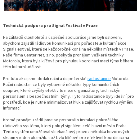
Technická podpora pro Signal Festival v Praze
Na základě dlouholeté a úspěšné spolupráce jsme byli osloveni,
abychom zajistili rádiovou komunikaci pro pořadatele kulturní akce
Signal Festival, která se každoročně koná na několika místech v Praze.
Naše firma Center Net, s.r.o. poskytla pronájem veškeré techniky
Motorola, která byla klíčová pro plynulou koordinaci mezi týmy během
této kulturní události.
Pro tuto akci jsme dodali ruční a dispečerské
radiostanice
Motorola.
Ruční radiostanice byly vybavené několika typy komunikačních
souprav, které zvýšily efektivitu mezi organizátory, technickým
personálem a bezpečnostními týmy. Tyto radiostanice byly ideální pro
prostředí, kde je nutné minimalizovat hluk a zajišťovat rychlou výměnu
informací.
Kromě pronájmu rádií jsme se postarali o instalaci pokročilého
rádiového systému, který pokryl signálem celé hlavní město Praha.
Tento systém umožňoval vícekanálový provoz několika hovorových
skupin v jeden okamžik, což bylo klíčové pro efektivní koordinaci na