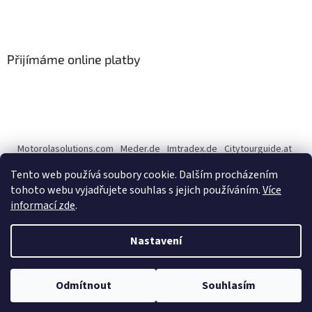
Přijímáme online platby
Motorolasolutions.com
Meder.de
Imtradex.de
Citytourguide.at
Peltor.com
Tento web používá soubory cookie. Dalším procházením
tohoto webu vyjadřujete souhlas s jejich používáním.
Více
informací zde
.
Vytvořil Shoptet
Nastavení
Copyright 2026
CENTERNET.cz
. Všechna práva vyhrazena.
Upravit
Odmítnout
Souhlasím
nastavení cookies