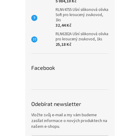
5 084,10 Kč
RLNV4755 Ušní silikonová olivka
Soft pro kroucený zvukovod,
1ks
32,44 Kč
RLN6282A Ušní silikonová olivka
pro kroucený zvukovod, 1ks
25,18 Kč
Facebook
Odebírat newsletter
Vložte svůj e-mail a my vám budeme
zasílat informace o nových produktech na
našem e-shopu.