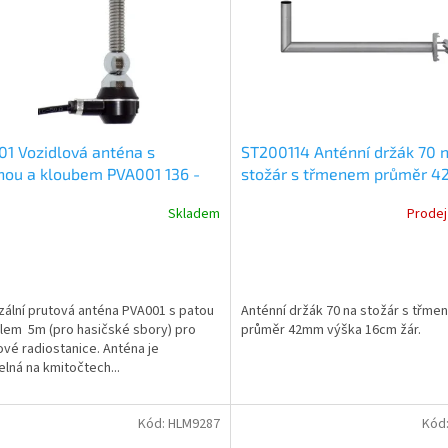
1 Vozidlová anténa s
ST200114 Anténní držák 70 
nou a kloubem PVA001 136 -
stožár s třmenem průměr 
Hz, 1/4 lambda, šroubovací
výška 16cm
Skladem
Prodej
zální prutová anténa PVA001 s patou
Anténní držák 70 na stožár s třm
lem 5m (pro hasičské sbory) pro
průměr 42mm výška 16cm žár.
ové radiostanice. Anténa je
elná na kmitočtech...
Kód:
HLM9287
Kód