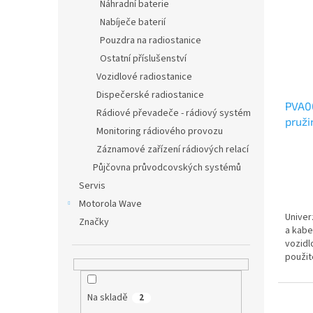
i
r
n
Náhradní baterie
s
o
e
Nabíječe baterií
p
d
l
Pouzdra na radiostanice
r
u
Ostatní příslušenství
o
k
d
Vozidlové radiostanice
t
u
ů
Dispečerské radiostanice
PVA00
k
Rádiové převadeče - rádiový systém
pruži
t
Monitoring rádiového provozu
480 M
ů
Záznamové zařízení rádiových relací
pata
Půjčovna průvodcovských systémů
Servis
Motorola Wave
Univer
Značky
a kabe
vozidl
použit
Na skladě
2