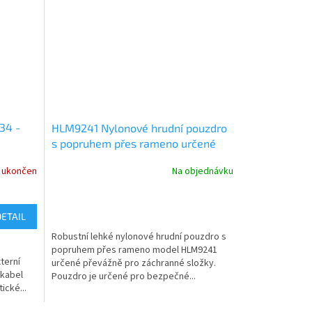
34 -
HLM9241 Nylonové hrudní pouzdro
s popruhem přes rameno určené
pro záchranné složky
 ukončen
Na objednávku
DETAIL
Robustní lehké nylonové hrudní pouzdro s
popruhem přes rameno model HLM9241
terní
určené převážně pro záchranné složky.
 kabel
Pouzdro je určené pro bezpečné...
cké...