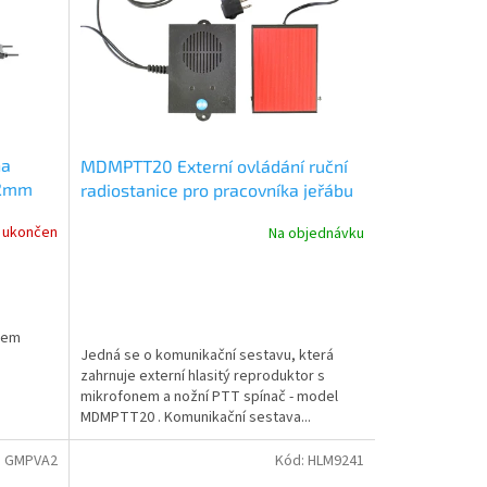
na
MDMPTT20 Externí ovládání ruční
42mm
radiostanice pro pracovníka jeřábu
 ukončen
Na objednávku
enem
Jedná se o komunikační sestavu, která
zahrnuje externí hlasitý reproduktor s
mikrofonem a nožní PTT spínač - model
MDMPTT20 . Komunikační sestava...
:
GMPVA2
Kód:
HLM9241