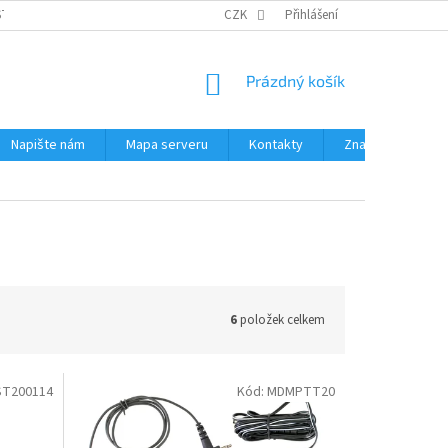
STÉMY
PŘÍSLUŠENSTVÍ RUČNÍ RADIOSTANICE
CZK
Přihlášení
PŮJČOVNA RADIOSTANI
NÁKUPNÍ
Prázdný košík
KOŠÍK
Napište nám
Mapa serveru
Kontakty
Značky
6
položek celkem
ST200114
Kód:
MDMPTT20