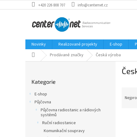
Přejít
+420 226 808 707
info@centernet.cz
na
obsah
Novinky
Realizované projekty
E-shop
P
Domů
Prodávané značky
Česká výroba
P
Čes
o
Přeskočit
s
Kategorie
kategorie
t
Ř
r
E-shop
a
a
Nejpro
Půjčovna
z
n
Půjčovna radiostanic a rádiových
e
n
systémů
V
n
í
Ruční radiostanice
ý
í
p
p
p
Komunikační soupravy
a