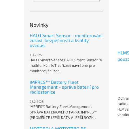
Novinky
HALO Smart Sensor - monitorování
zdraví, bezpečnosti a kvality
ovzduší
HLM9
1.3.2025
pouzd
HALO Smart Sensor HALO Smart Sensor je
P100
multifunkční IoT zařízení navržené pro
monitorování zdr...
IMPRES™ Battery Fleet
Management - správa baterií pro
radiostanice
Ochra
26.2.2025
radios
IMPRES™ Battery Fleet Management
HLM928
SPRÁVA BATERIOVÉHO PARKU IMPRES™
vhodné
(PROMĚŇTE LEPŠÍ DATA V LEPŠÍ ROZH...
MOTOROLA MOTOTRBO R5