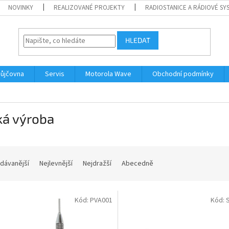
NOVINKY
REALIZOVANÉ PROJEKTY
RADIOSTANICE A RÁDIOVÉ SY
HLEDAT
ůjčovna
Servis
Motorola Wave
Obchodní podmínky
ká výroba
dávanější
Nejlevnější
Nejdražší
Abecedně
Kód:
PVA001
Kód: