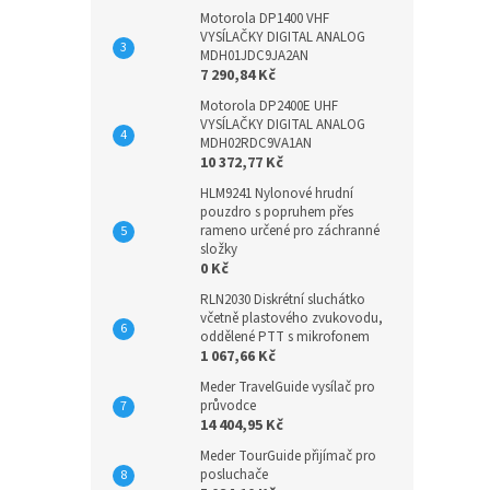
Motorola DP1400 VHF
VYSÍLAČKY DIGITAL ANALOG
MDH01JDC9JA2AN
7 290,84 Kč
Motorola DP2400E UHF
VYSÍLAČKY DIGITAL ANALOG
MDH02RDC9VA1AN
10 372,77 Kč
HLM9241 Nylonové hrudní
pouzdro s popruhem přes
rameno určené pro záchranné
složky
0 Kč
RLN2030 Diskrétní sluchátko
včetně plastového zvukovodu,
oddělené PTT s mikrofonem
1 067,66 Kč
Meder TravelGuide vysílač pro
průvodce
14 404,95 Kč
Meder TourGuide přijímač pro
posluchače