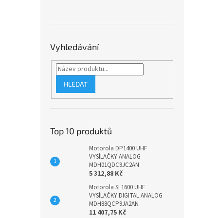
Vyhledávání
HLEDAT
Top 10 produktů
Motorola DP1400 UHF
VYSÍLAČKY ANALOG
MDH01QDC9JC2AN
5 312,88 Kč
Motorola SL1600 UHF
VYSÍLAČKY DIGITAL ANALOG
MDH88QCP9JA2AN
11 407,75 Kč