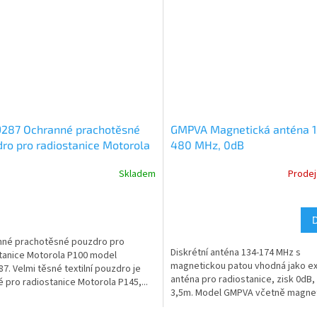
287 Ochranné prachotěsné
GMPVA Magnetická anténa 1
ro pro radiostanice Motorola
480 MHz, 0dB
Skladem
Prodej
nné prachotěsné pouzdro pro
Diskrétní anténa 134-174 MHz s
tanice Motorola P100 model
magnetickou patou vhodná jako ex
7. Velmi těsné textilní pouzdro je
anténa pro radiostanice, zisk 0dB,
 pro radiostanice Motorola P145,...
3,5m. Model GMPVA včetně magneti