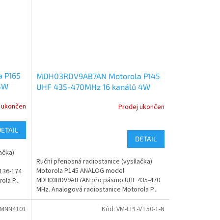
 P165
MDH03RDV9AB7AN Motorola P145
 5W
UHF 435-470MHz 16 kanálů 4W
ANALOG
 ukončen
Prodej ukončen
DETAIL
DETAIL
ačka)
Ruční přenosná radiostanice (vysílačka)
Motorola P145 ANALOG model
136-174
MDH03RDV9AB7AN pro pásmo UHF 435-470
la P...
MHz. Analogová radiostanice Motorola P...
MNN4101
Kód:
VM-EPL-VT50-1-N