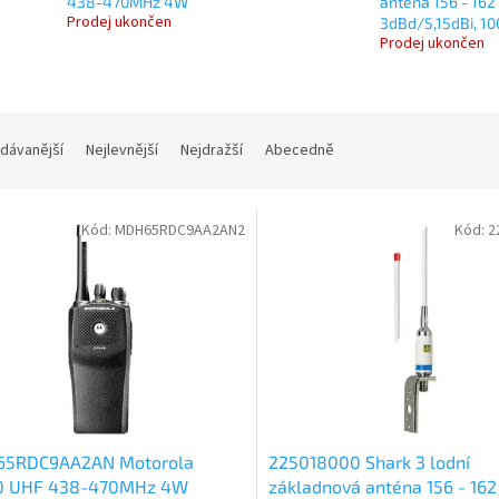
438-470MHz 4W
anténa 156 - 162
Prodej ukončen
3dBd/5,15dBi, 1
Prodej ukončen
dávanější
Nejlevnější
Nejdražší
Abecedně
Kód:
MDH65RDC9AA2AN2
Kód:
2
5RDC9AA2AN Motorola
225018000 Shark 3 lodní
0 UHF 438-470MHz 4W
základnová anténa 156 - 16