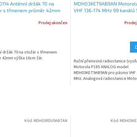
114 Anténní držák 70 na
MDH03KET9AB9AN Motorola
ár s třmenem průměr 42mm
VHF 136-174 MHz 99 kanálů
a 16cm
ANALOG
Prodej ukončen
Prodej
í držák 70 na stožár s třmenem
 42mm výška 16cm žár.
Ruční přenosná radiostanice (vysíl
Motorola P185 ANALOG model
MDH03KET9AB9AN pro pásmo VHF 
MHz. Analogová radiostanice Motoro
Kód:
MDH03RDU9AB7AN
Kód:
MDH03KE