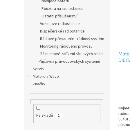
Nabíječe baterií
Pouzdra na radiostanice
Ostatní příslušenství
Vozidlové radiostanice
Dispečerské radiostanice
Rádiové převadeče - rádiový systém
Monitoring rádiového provozu
Moto
Záznamové zařízení rádiových relací
DIGI
Půjčovna průvodcovských systémů
MDH8
Servis
Motorola Wave
Značky
Nejmenš
radios
Na skladě
1
SL401
pásmo 