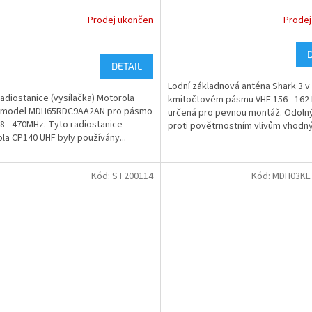
3dBd/5,15dBi, 100W
Prodej ukončen
Prodej
DETAIL
Lodní základnová anténa Shark 3 v
radiostanice (vysílačka) Motorola
kmitočtovém pásmu VHF 156 - 162
 model MDH65RDC9AA2AN pro pásmo
určená pro pevnou montáž. Odoln
8 - 470MHz. Tyto radiostanice
proti povětrnostním vlivům vhodný 
la CP140 UHF byly používány...
Kód:
ST200114
Kód:
MDH03KE