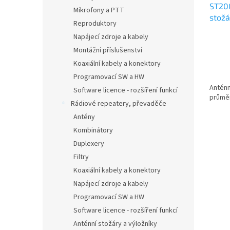
ST200
Mikrofony a PTT
stož
Reproduktory
výšk
Napájecí zdroje a kabely
Montážní příslušenství
Koaxiální kabely a konektory
Programovací SW a HW
Anténn
Software licence - rozšíření funkcí
průměr
Rádiové repeatery, převaděče
Antény
Kombinátory
Duplexery
Filtry
Koaxiální kabely a konektory
Napájecí zdroje a kabely
Programovací SW a HW
Software licence - rozšíření funkcí
Anténní stožáry a výložníky