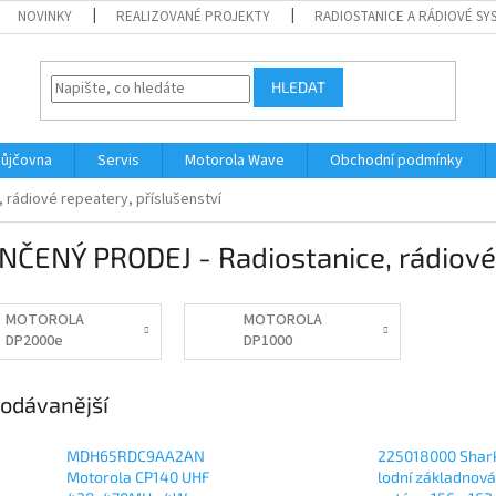
NOVINKY
REALIZOVANÉ PROJEKTY
RADIOSTANICE A RÁDIOVÉ SY
HLEDAT
ůjčovna
Servis
Motorola Wave
Obchodní podmínky
rádiové repeatery, příslušenství
ČENÝ PRODEJ - Radiostanice, rádiové 
MOTOROLA
MOTOROLA
DP2000e
DP1000
odávanější
MDH65RDC9AA2AN
225018000 Shar
Motorola CP140 UHF
lodní základnová