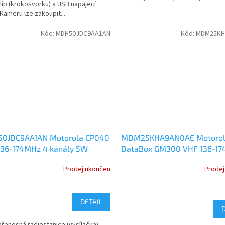
klip (krokosvorku) a USB napájecí
 Kameru lze zakoupit...
Kód:
MDH50JDC9AA1AN
Kód:
MDM25KH
0JDC9AA1AN Motorola CP040
MDM25KHA9AN0AE Motoro
136-174MHz 4 kanály 5W
DataBox GM300 VHF 136-1
OG
25W ANALOG
Prodej ukončen
Prodej
DETAIL