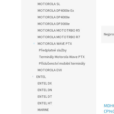
n
MOTOROLA SL
e
MOTOROLA DP4000e Ex
l
MOTOROLA DP4000e
MOTOROLA DP3000e
Ř
MOTOROLA MOTOTRBO R5
a
Nejpro
MOTOROLA MOTOTRBO R7
z
MOTOROLA WAVE PTX
e
V
n
Předplatné služby
ý
í
Terminály Motorola Wave PTX
p
p
Příslušenství mobilní terminály
i
r
MOTOROLA EVX
s
o
ENTEL
p
d
ENTEL DX
r
u
o
k
ENTEL DN
d
t
ENTEL DT
u
ů
ENTEL HT
MDH6
k
MARINE
CP14
t