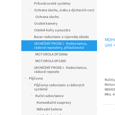
Průvodcovské systémy
Ochrana sluchu, zraku a dýchacích cest
Ochrana sluchu
Osobní kamery
Odolné kufry a pouzdra
Bazar radiostanic a výprodej skladu
MDH0
UKONČENÝ PRODEJ - Radiostanice,
UHF 
rádiové repeatery, příslušenství
ANAL
MOTOROLA DP2000e
MOTOROLA DP1000
UKONČENÝ PRODEJ - Radiostanice,
rádiové repeate
Půjčovna
Ruční 
Motor
Půjčovna radiostanic a rádiových
systémů
MDH03
MHz. A
Ruční radiostanice
Komunikační soupravy
Náhradní baterie