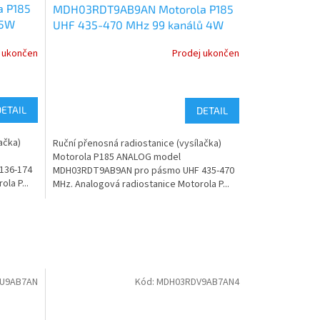
 P185
MDH03RDT9AB9AN Motorola P185
 5W
UHF 435-470 MHz 99 kanálů 4W
ANALOG
 ukončen
Prodej ukončen
DETAIL
DETAIL
ačka)
Ruční přenosná radiostanice (vysílačka)
Motorola P185 ANALOG model
136-174
MDH03RDT9AB9AN pro pásmo UHF 435-470
la P...
MHz. Analogová radiostanice Motorola P...
U9AB7AN
Kód:
MDH03RDV9AB7AN4