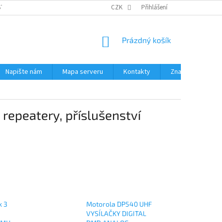
STÉMY
PŘÍSLUŠENSTVÍ RUČNÍ RADIOSTANICE
CZK
Přihlášení
PŮJČOVNA RADIOSTANI
NÁKUPNÍ
Prázdný košík
KOŠÍK
Napište nám
Mapa serveru
Kontakty
Značky
repeatery, příslušenství
k 3
Motorola DP540 UHF
VYSÍLAČKY DIGITAL