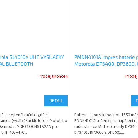
rola SL4010e UHF VYSÍLAČKY
PMNN4101A Impres baterie 
TAL BLUETOOTH
Motorola DP3400, DP3600, L
1QCN9TA2AN
1550mAh
Prodej ukončen
Prodej
DETAIL
í a nejtenčí ruční digitální
Baterie Li-Ion s kapacitou 1550 mA
tanice (vysílačka) Motorola Mototrbo
PMNN4101A určená pro napájení ru
0e model MDH81QCN9TA2AN pro
radiostanice Motorola řady DP3400
UHF 403–470...
DP3401, DP3600 a DP3601....