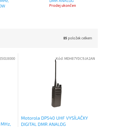
 MHz,
DMR ANALOG
Prodej ukončen
00W
85
položek celkem
25018000
Kód:
MDH87YDC9JA2AN
Motorola DP540 UHF VYSÍLAČKY
2 MHz,
DIGITAL DMR ANALOG