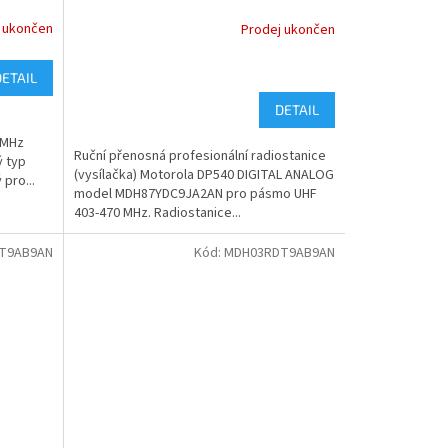
 ukončen
Prodej ukončen
DETAIL
DETAIL
 MHz
Ruční přenosná profesionální radiostanice
ý typ
(vysílačka) Motorola DP540 DIGITAL ANALOG
pro...
model MDH87YDC9JA2AN pro pásmo UHF
403-470 MHz. Radiostanice...
T9AB9AN
Kód:
MDH03RDT9AB9AN