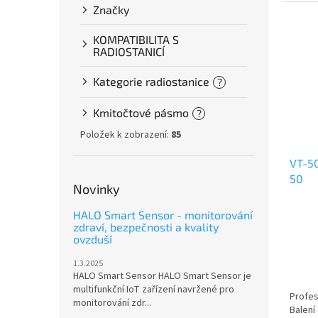
Značky
KOMPATIBILITA S
RADIOSTANICÍ
Kategorie radiostanice
?
Kmitočtové pásmo
?
Položek k zobrazení:
85
VT-50
50
Novinky
HALO Smart Sensor - monitorování
zdraví, bezpečnosti a kvality
ovzduší
1.3.2025
HALO Smart Sensor HALO Smart Sensor je
multifunkční IoT zařízení navržené pro
Profes
monitorování zdr...
Balení