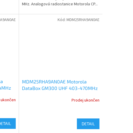
MHz. Analogová radiostanice Motorola CP...
A9AN0AE
Kód:
MDM25RHA9AN0AE
la
MDM25RHA9AN0AE Motorola
74MHz
DataBox GM300 UHF 403-470MHz
25W ANALOG
 ukončen
Prodej ukončen
DETAIL
DETAIL