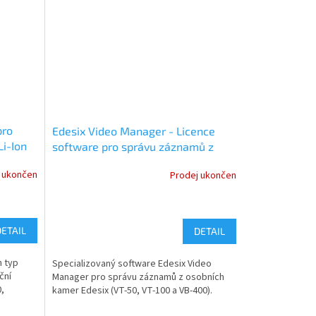
pro
Edesix Video Manager - Licence
i-Ion
software pro správu záznamů z
osobních kamer Edesix
 ukončen
Prodej ukončen
DETAIL
DETAIL
h typ
Specializovaný software Edesix Video
ční
Manager pro správu záznamů z osobních
,
kamer Edesix (VT-50, VT-100 a VB-400).