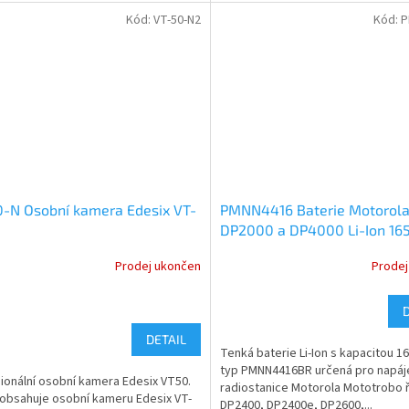
Kód:
VT-50-N2
Kód:
P
-N Osobní kamera Edesix VT-
PMNN4416 Baterie Motorol
DP2000 a DP4000 Li-Ion 1
Prodej ukončen
Prodej
DETAIL
Tenká baterie Li-Ion s kapacitou 
typ PMNN4416BR určená pro napáje
ionální osobní kamera Edesix VT50.
radiostanice Motorola Mototrobo 
 obsahuje osobní kameru Edesix VT-
DP2400, DP2400e, DP2600,...