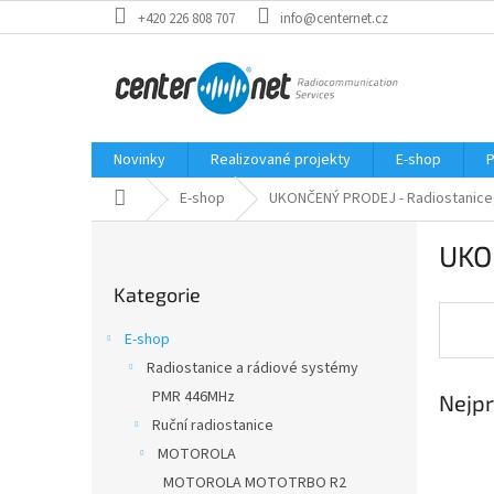
Přejít
+420 226 808 707
info@centernet.cz
na
obsah
Novinky
Realizované projekty
E-shop
P
Domů
E-shop
UKONČENÝ PRODEJ - Radiostanice, 
P
UKON
o
Přeskočit
s
Kategorie
kategorie
t
r
E-shop
a
Radiostanice a rádiové systémy
n
PMR 446MHz
Nejpr
n
í
Ruční radiostanice
p
MOTOROLA
a
MOTOROLA MOTOTRBO R2