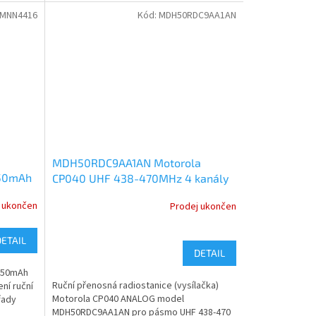
MNN4416
Kód:
MDH50RDC9AA1AN
a
MDH50RDC9AA1AN Motorola
650mAh
CP040 UHF 438-470MHz 4 kanály
4W ANALOG
 ukončen
Prodej ukončen
DETAIL
DETAIL
1650mAh
Ruční přenosná radiostanice (vysílačka)
ní ruční
Motorola CP040 ANALOG model
řady
MDH50RDC9AA1AN pro pásmo UHF 438-470