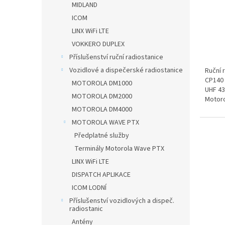
MIDLAND
ů
ICOM
LINX WiFi LTE
VOKKERO DUPLEX
Příslušenství ruční radiostanice
Vozidlové a dispečerské radiostanice
Ruční 
CP140
MOTOROLA DM1000
UHF 43
MOTOROLA DM2000
Motoro
MOTOROLA DM4000
MOTOROLA WAVE PTX
Předplatné služby
Terminály Motorola Wave PTX
LINX WiFi LTE
DISPATCH APLIKACE
ICOM LODNÍ
Příslušenství vozidlových a dispeč.
radiostanic
Antény