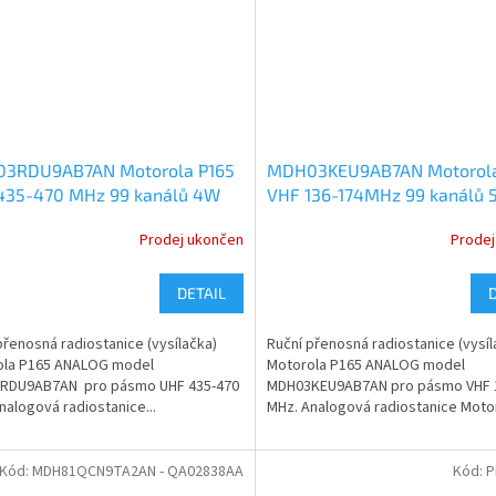
3RDU9AB7AN Motorola P165
MDH03KEU9AB7AN Motorola
435-470 MHz 99 kanálů 4W
VHF 136-174MHz 99 kanálů
OG
ANALOG
Prodej ukončen
Prodej
DETAIL
přenosná radiostanice (vysílačka)
Ruční přenosná radiostanice (vysíl
ola P165 ANALOG model
Motorola P165 ANALOG model
RDU9AB7AN pro pásmo UHF 435-470
MDH03KEU9AB7AN pro pásmo VHF 
nalogová radiostanice...
MHz. Analogová radiostanice Motoro
Kód:
MDH81QCN9TA2AN - QA02838AA
Kód:
P