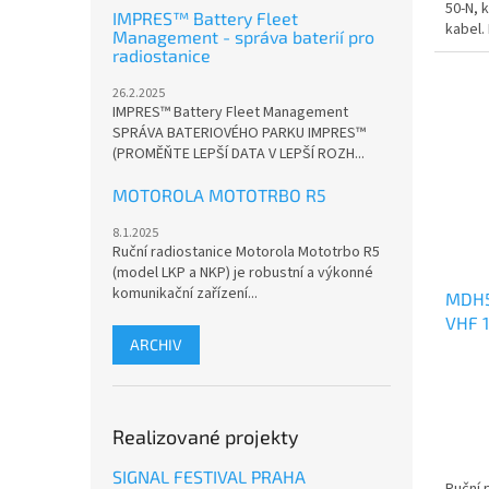
50-N, 
IMPRES™ Battery Fleet
kabel.
Management - správa baterií pro
radiostanice
26.2.2025
IMPRES™ Battery Fleet Management
SPRÁVA BATERIOVÉHO PARKU IMPRES™
(PROMĚŇTE LEPŠÍ DATA V LEPŠÍ ROZH...
MOTOROLA MOTOTRBO R5
8.1.2025
Ruční radiostanice Motorola Mototrbo R5
(model LKP a NKP) je robustní a výkonné
komunikační zařízení...
MDH5
VHF 
ARCHIV
ANAL
Realizované projekty
SIGNAL FESTIVAL PRAHA