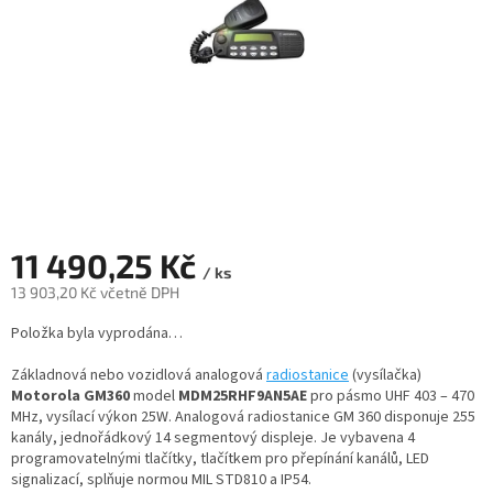
11 490,25 Kč
/ ks
13 903,20 Kč včetně DPH
Měrná
Položka byla vyprodána…
cena:
Základnová nebo vozidlová analogová
radiostanice
(vysílačka)
Motorola GM360
model
MDM25RHF9AN5AE
pro pásmo UHF 403 – 470
MHz, vysílací výkon 25W. Analogová radiostanice GM 360 disponuje 255
kanály, jednořádkový 14 segmentový displeje. Je vybavena 4
programovatelnými tlačítky, tlačítkem pro přepínání kanálů, LED
signalizací, splňuje normou MIL STD810 a IP54.