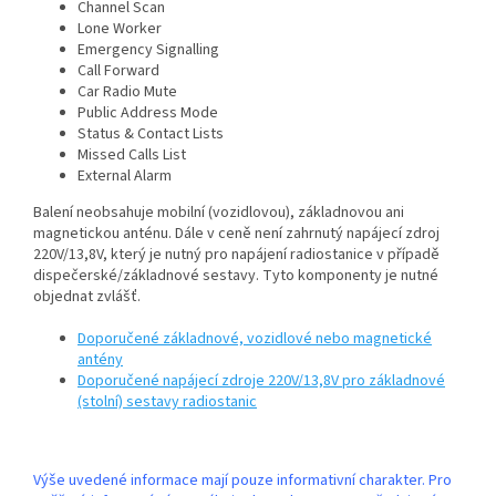
Channel Scan
Lone Worker
Emergency Signalling
Call Forward
Car Radio Mute
Public Address Mode
Status & Contact Lists
Missed Calls List
External Alarm
Balení neobsahuje mobilní (vozidlovou), základnovou ani
magnetickou anténu. Dále v ceně není zahrnutý napájecí zdroj
220V/13,8V, který je nutný pro napájení radiostanice v případě
dispečerské/základnové sestavy. Tyto komponenty je nutné
objednat zvlášť.
Doporučené základnové, vozidlové nebo magnetické
antény
Doporučené napájecí zdroje 220V/13,8V pro základnové
(stolní) sestavy radiostanic
Výše uvedené informace mají pouze informativní charakter. Pro