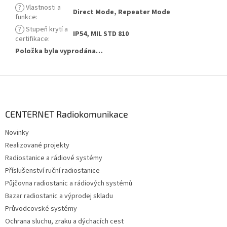
?
Vlastnosti a
Direct Mode, Repeater Mode
funkce
:
?
Stupeň krytí a
IP54, MIL STD 810
certifikace
:
Položka byla vyprodána…
Z
á
p
a
CENTERNET Radiokomunikace
t
Novinky
í
Realizované projekty
Radiostanice a rádiové systémy
Příslušenství ruční radiostanice
Půjčovna radiostanic a rádiových systémů
Bazar radiostanic a výprodej skladu
Průvodcovské systémy
Ochrana sluchu, zraku a dýchacích cest