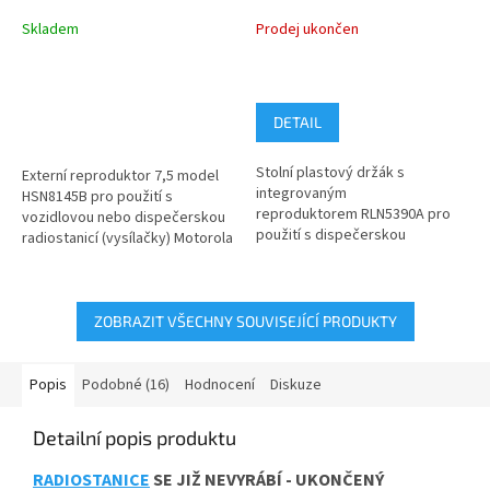
vozidlové nebo
reproduktorem
dispečerské radiostanici
Skladem
Prodej ukončen
DETAIL
Stolní plastový držák s
Externí reproduktor 7,5 model
integrovaným
HSN8145B pro použití s
reproduktorem RLN5390A pro
vozidlovou nebo dispečerskou
použití s dispečerskou
radiostanicí (vysílačky) Motorola
radiostanicí (vysílačky) Motorola
řady GM a CM a nové řady
řady CM.
DM1000...
ZOBRAZIT VŠECHNY SOUVISEJÍCÍ PRODUKTY
Popis
Podobné (16)
Hodnocení
Diskuze
Detailní popis produktu
RADIOSTANICE
SE JIŽ NEVYRÁBÍ - UKONČENÝ