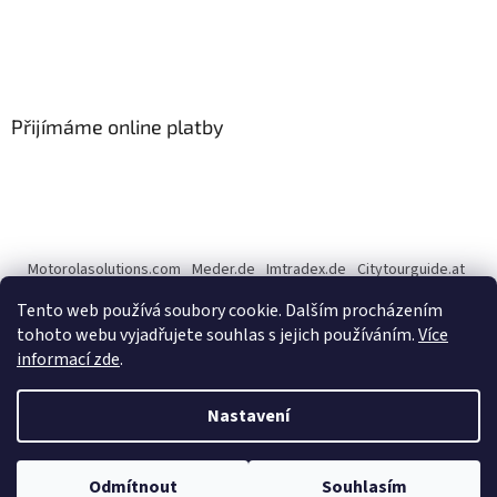
Přijímáme online platby
Motorolasolutions.com
Meder.de
Imtradex.de
Citytourguide.at
Peltor.com
Tento web používá soubory cookie. Dalším procházením
tohoto webu vyjadřujete souhlas s jejich používáním.
Více
informací zde
.
Vytvořil Shoptet
Nastavení
Copyright 2026
CENTERNET.cz
. Všechna práva vyhrazena.
Upravit
Odmítnout
Souhlasím
nastavení cookies