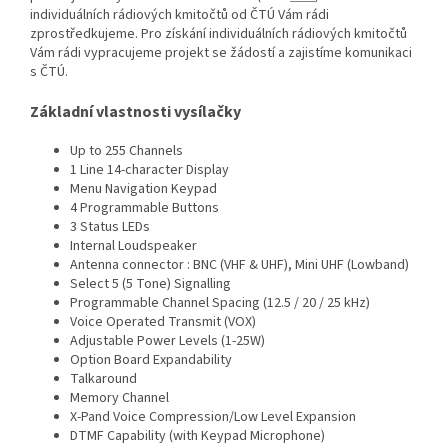
individuálních rádiových kmitočtů od ČTÚ Vám rádi
zprostředkujeme. Pro získání individuálních rádiových kmitočtů
Vám rádi vypracujeme projekt se žádostí a zajistíme komunikaci
s ČTÚ.
Základní vlastnosti vysílačky
Up to 255 Channels
1 Line 14-character Display
Menu Navigation Keypad
4 Programmable Buttons
3 Status LEDs
Internal Loudspeaker
Antenna connector : BNC (VHF & UHF), Mini UHF (Lowband)
Select 5 (5 Tone) Signalling
Programmable Channel Spacing (12.5 / 20 / 25 kHz)
Voice Operated Transmit (VOX)
Adjustable Power Levels (1-25W)
Option Board Expandability
Talkaround
Memory Channel
X-Pand Voice Compression/Low Level Expansion
DTMF Capability (with Keypad Microphone)