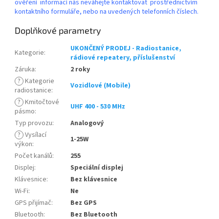
ověření informací nás neváhejte kontaktovat prostřednictvím
kontaktního formuláře, nebo na uvedených telefonních číslech.
Doplňkové parametry
UKONČENÝ PRODEJ - Radiostanice,
Kategorie
:
rádiové repeatery, příslušenství
Záruka
:
2 roky
?
Kategorie
Vozidlové (Mobile)
radiostanice
:
?
Kmitočtové
UHF 400 - 530 MHz
pásmo
:
Typ provozu
:
Analogový
?
Vysílací
1-25W
výkon
:
Počet kanálů
:
255
Displej
:
Speciální displej
Klávesnice
:
Bez klávesnice
Wi-Fi
:
Ne
GPS přijímač
:
Bez GPS
Bluetooth
:
Bez Bluetooth