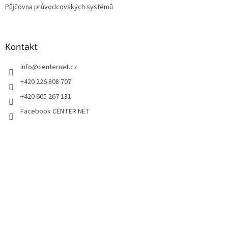
Půjčovna průvodcovských systémů
Kontakt
info
@
centernet.cz
+420 226 808 707
+420 605 267 131
Facebook CENTER NET