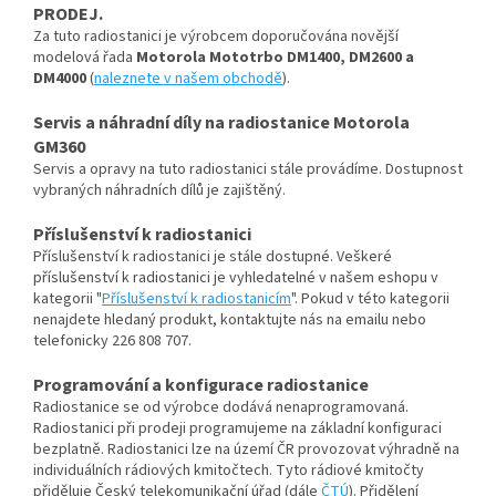
PRODEJ.
Za tuto radiostanici je výrobcem doporučována novější
modelová řada
Motorola Mototrbo DM1400, DM2600 a
DM4000
(
naleznete v našem obchodě
).
Servis a náhradní díly na radiostanice Motorola
GM360
Servis a opravy na tuto radiostanici stále provádíme. Dostupnost
vybraných náhradních dílů je zajištěný.
Příslušenství k radiostanici
Příslušenství k radiostanici je stále dostupné. Veškeré
příslušenství k radiostanici je vyhledatelné v našem eshopu v
kategorii "
Příslušenství k radiostanicím
". Pokud v této kategorii
nenajdete hledaný produkt, kontaktujte nás na emailu nebo
telefonicky 226 808 707.
Programování a konfigurace radiostanice
Radiostanice se od výrobce dodává nenaprogramovaná.
Radiostanici při prodeji programujeme na základní konfiguraci
bezplatně. Radiostanici lze na území ČR provozovat výhradně na
individuálních rádiových kmitočtech. Tyto rádiové kmitočty
přiděluje Český telekomunikační úřad (dále
ČTÚ
). Přidělení