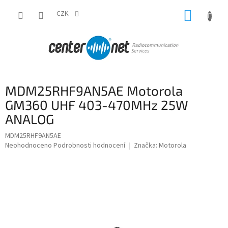
Přejít
NÁKUP
na
CZK
obsah
KOŠÍK
MDM25RHF9AN5AE Motorola
GM360 UHF 403-470MHz 25W
ANALOG
MDM25RHF9AN5AE
Průměrné
Neohodnoceno
Podrobnosti hodnocení
Značka:
Motorola
hodnocení
produktu
je
0,0
z
5
hvězdiček.