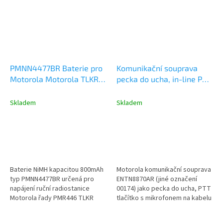
PMNN4477BR Baterie pro
Komunikační souprava
Motorola Motorola TLKR
pecka do ucha, in-line PTT
T82, TLKR T92 NiMH
s mikrofonem, Motorola
800mAh
TLKR, XTR
Skladem
Skladem
Baterie NiMH kapacitou 800mAh
Motorola komunikační souprava
typ PMNN4477BR určená pro
ENTN8870AR (jiné označení
napájení ruční radiostanice
00174) jako pecka do ucha, PTT
Motorola řady PMR446 TLKR
tlačítko s mikrofonem na kabelu
(Talkabout) T82, T92.
a konektorem pro...