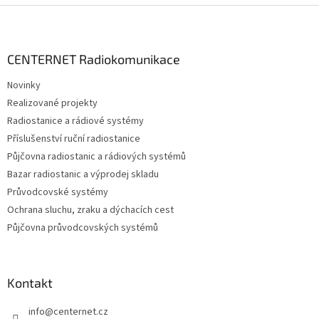
Z
á
p
a
CENTERNET Radiokomunikace
t
Novinky
í
Realizované projekty
Radiostanice a rádiové systémy
Příslušenství ruční radiostanice
Půjčovna radiostanic a rádiových systémů
Bazar radiostanic a výprodej skladu
Průvodcovské systémy
Ochrana sluchu, zraku a dýchacích cest
Půjčovna průvodcovských systémů
Kontakt
info
@
centernet.cz