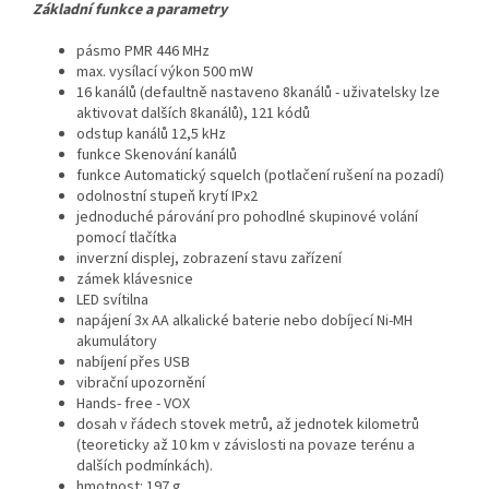
Základní funkce a parametry
pásmo PMR 446 MHz
max. vysílací výkon 500 mW
16 kanálů (defaultně nastaveno 8kanálů - uživatelsky lze
aktivovat dalších 8kanálů), 121 kódů
odstup kanálů 12,5 kHz
funkce Skenování kanálů
funkce Automatický squelch (potlačení rušení na pozadí)
odolnostní stupeň krytí IPx2
jednoduché párování pro pohodlné skupinové volání
pomocí tlačítka
inverzní displej, zobrazení stavu zařízení
zámek klávesnice
LED svítilna
napájení 3x AA alkalické baterie nebo dobíjecí Ni-MH
akumulátory
nabíjení přes USB
vibrační upozornění
Hands- free - VOX
dosah v řádech stovek metrů, až jednotek kilometrů
(teoreticky až 10 km v závislosti na povaze terénu a
dalších podmínkách).
hmotnost: 197 g