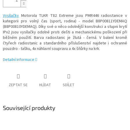
Vysílačky
Motorola TLKR T82 Extreme jsou PMR446 radiostanice v
kategorii pro volný čas (sport, rodina) - model B8P00811YDEMAQ
(B8P00810YDEMAQ). Díky své o něco odolnější konstrukci a stupni krytí
IPx2 jsou vysílačky odolné proti dešti a mechanickému poškození při
běžném použití. Barva radiostanic je žlutá - černá. V balení kromě
čtyřech radiostanic a standardního příslušenství najdete i ochranné
pouzdro - tašku, 4x náhlavní soupravu a 4x šňůrky na krk.
Detailní informace
ZEPTAT SE
HLÍDAT
SDÍLET
Související produkty