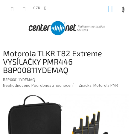
Přejít
NÁKUP
na
CZK
obsah
KOŠÍK
Motorola TLKR T82 Extreme
VYSÍLAČKY PMR446
B8P00811YDEMAQ
B8P00811YDEMAQ
Průměrné
Neohodnoceno
Podrobnosti hodnocení
Značka:
Motorola PMR
hodnocení
produktu
je
0,0
z
5
hvězdiček.