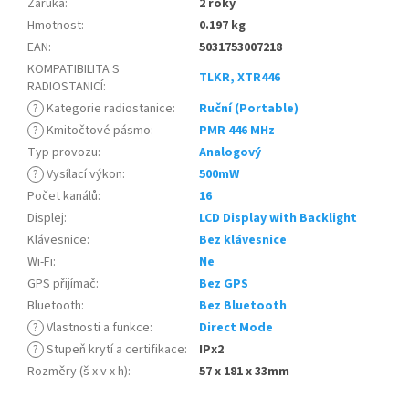
Záruka
:
2 roky
Hmotnost
:
0.197 kg
EAN
:
5031753007218
KOMPATIBILITA S
TLKR, XTR446
RADIOSTANICÍ
:
?
Kategorie radiostanice
:
Ruční (Portable)
?
Kmitočtové pásmo
:
PMR 446 MHz
Typ provozu
:
Analogový
?
Vysílací výkon
:
500mW
Počet kanálů
:
16
Displej
:
LCD Display with Backlight
Klávesnice
:
Bez klávesnice
Wi-Fi
:
Ne
GPS přijímač
:
Bez GPS
Bluetooth
:
Bez Bluetooth
?
Vlastnosti a funkce
:
Direct Mode
?
Stupeň krytí a certifikace
:
IPx2
Rozměry (š x v x h)
:
57 x 181 x 33mm