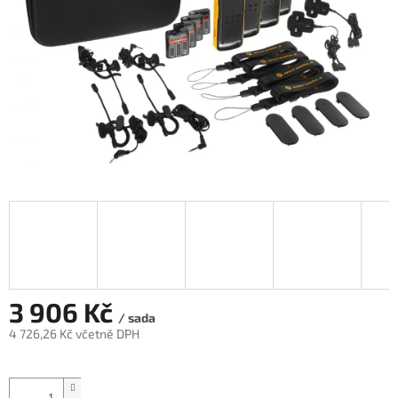
3 906 Kč
/ sada
4 726,26 Kč včetně DPH
Měrná
cena: