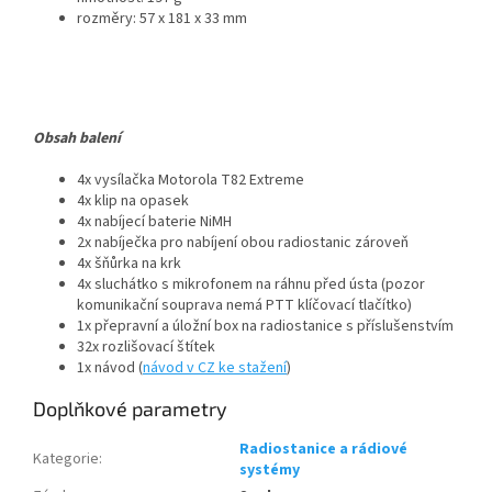
rozměry: 57 x 181 x 33 mm
Obsah balení
4x vysílačka Motorola T82 Extreme
4x klip na opasek
4x nabíjecí baterie NiMH
2x nabíječka pro nabíjení obou radiostanic zároveň
4x šňůrka na krk
4x sluchátko s mikrofonem na ráhnu před ústa (pozor
komunikační souprava nemá PTT klíčovací tlačítko)
1x přepravní a úložní box na radiostanice s příslušenstvím
32x rozlišovací štítek
1x návod (
návod v CZ ke stažení
)
Doplňkové parametry
Radiostanice a rádiové
Kategorie
:
systémy