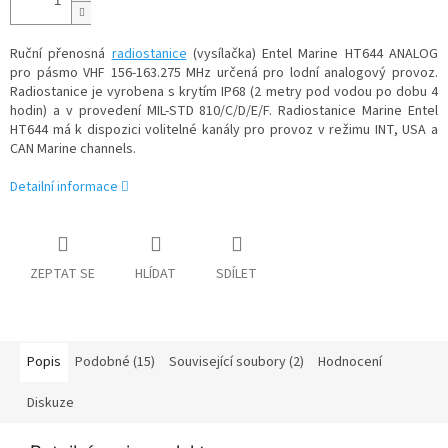
Ruční přenosná
radiostanice
(vysílačka) Entel Marine HT644 ANALOG
pro pásmo VHF 156-163.275 MHz určená pro lodní analogový provoz.
Radiostanice je vyrobena s krytím IP68 (2 metry pod vodou po dobu 4
hodin) a v provedení MIL-STD 810/C/D/E/F. Radiostanice Marine Entel
HT644 má k dispozici volitelné kanály pro provoz v režimu INT, USA a
CAN Marine channels.
Detailní informace
ZEPTAT SE
HLÍDAT
SDÍLET
Popis
Podobné (15)
Související soubory (2)
Hodnocení
Diskuze