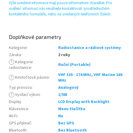
Výše uvedené informace mají pouze informativní charakter. Pro
ověření informací nás neváhejte kontaktovat prostřednictvím
kontaktního formuláře, nebo na uvedených telefonních číslech.
Doplňkové parametry
Kategorie
:
Radiostanice a rádiové systémy
Záruka
:
2 roky
?
Kategorie
Ruční (Portable)
radiostanice
:
VHF 136 - 174 MHz
,
VHF Marine 160
?
Kmitočtové pásmo
:
MHz
Typ provozu
:
Analogový
?
Vysílací výkon
:
1/5W
Displej
:
LCD Display with Backlight
Klávesnice
:
Menu tlačítka
Wi-Fi
:
Ne
GPS přijímač
:
Bez GPS
Bluetooth
:
Bez Bluetooth