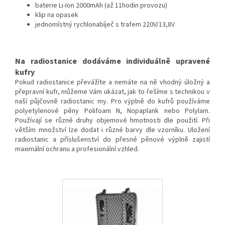
baterie Li-Ion 2000mAh (až 11hodin provozu)
klip na opasek
jednomístný rychlonabíječ s trafem 220V/13,8V
Na radiostanice dodáváme individuálně upravené
kufry
Pokud radiostanice převážíte a nemáte na ně vhodný úložný a
přepravní kufr, můžeme Vám ukázat, jak to řešíme s technikou v
naší půjčovně radiostanic my. Pro výplně do kufrů používáme
polyetylenové pěny Polifoam N, Nopaplank nebo Polylam.
Používají se různé druhy objemové hmotnosti dle použití. Při
větším množství lze dodat i různé barvy dle vzorníku. Uložení
radiostanic a příslušenství do přesné pěnové výplně zajistí
maximální ochranu a profesionální vzhled.