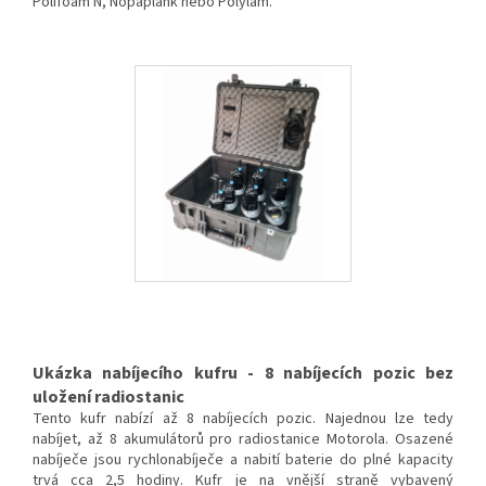
Polifoam N, Nopaplank nebo Polylam.
Ukázka nabíjecího kufru - 8 nabíjecích pozic bez
uložení radiostanic
Tento kufr nabízí až 8 nabíjecích pozic. Najednou lze tedy
nabíjet, až 8 akumulátorů pro radiostanice Motorola. Osazené
nabíječe jsou rychlonabíječe a nabití baterie do plné kapacity
trvá cca 2,5 hodiny. Kufr je na vnější straně vybavený