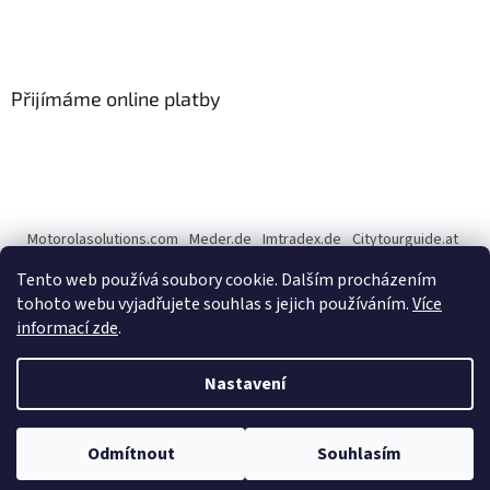
Přijímáme online platby
Motorolasolutions.com
Meder.de
Imtradex.de
Citytourguide.at
Peltor.com
Tento web používá soubory cookie. Dalším procházením
tohoto webu vyjadřujete souhlas s jejich používáním.
Více
informací zde
.
Vytvořil Shoptet
Nastavení
Copyright 2026
CENTERNET.cz
. Všechna práva vyhrazena.
Upravit
Odmítnout
Souhlasím
nastavení cookies