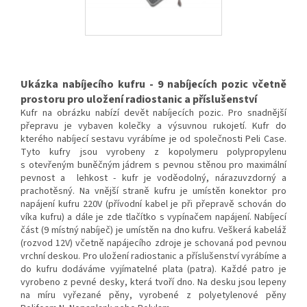
Ukázka nabíjecího kufru - 9 nabíjecích pozic včetně
prostoru pro uložení radiostanic a příslušenství
Kufr na obrázku nabízí devět nabíjecích pozic. Pro snadnější
přepravu je vybaven kolečky a výsuvnou rukojetí. Kufr do
kterého nabíjecí sestavu vyrábíme je od společnosti Peli Case.
Tyto kufry jsou vyrobeny z kopolymeru polypropylenu
s otevřeným buněčným jádrem s pevnou stěnou pro maximální
pevnost a lehkost - kufr je voděodolný, nárazuvzdorný a
prachotěsný. Na vnější straně kufru je umístěn konektor pro
napájení kufru 220V (přívodní kabel je při přepravě schován do
víka kufru) a dále je zde tlačítko s vypínačem napájení. Nabíjecí
část (9 místný nabíječ) je umístěn na dno kufru. Veškerá kabeláž
(rozvod 12V) včetně napájecího zdroje je schovaná pod pevnou
vrchní deskou. Pro uložení radiostanic a příslušenství vyrábíme a
do kufru dodáváme vyjímatelné plata (patra). Každé patro je
vyrobeno z pevné desky, která tvoří dno. Na desku jsou lepeny
na míru vyřezané pěny, vyrobené z polyetylenové pěny