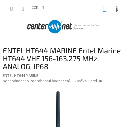
Přejít
NÁKUP
na
CZK
obsah
KOŠÍK
ENTEL HT644 MARINE Entel Marine
HT644 VHF 156-163.275 MHz,
ANALOG, IP68
ENTEL HT644 MARINE
Průměrné
Neohodnoceno
Podrobnosti hodnocení
Značka:
Entel UK
hodnocení
produktu
je
0,0
z
5
hvězdiček.