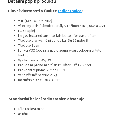
Detailní popis produktu
Hlavní vlastnosti a funkce
radiostanice
:
VHF (156-163.275 MHz)
Všechny lodní/námořní kanály v režimech INT, USA a CAN
LCD displej
Large, textured push-to-talk button for ease of use
Tlačítko pro rychlé přepnutí kanálu 16 nebo 9
Tlačítko Scan
Funkci VOX (pouze s audio soupravou podporující tuto
funkci)
Vysílací výkon 5W/1W
Provoz na jedno nabití akumulátoru až 12,5 hod
Provozní teplota: -20° až +55°C
Váha včetně baterie 277g
Rozměry 59,5 x 130 x 37mm
Standardní balení radiostanice obsahuje:
tělo radiostanice
anténa