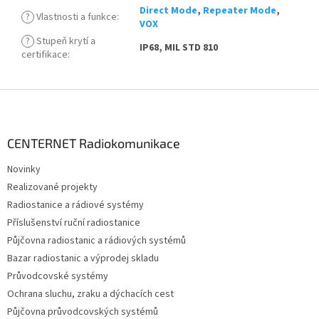
Direct Mode
,
Repeater Mode
,
?
Vlastnosti a funkce
:
VOX
?
Stupeň krytí a
IP68, MIL STD 810
certifikace
:
Z
á
p
a
CENTERNET Radiokomunikace
t
Novinky
í
Realizované projekty
Radiostanice a rádiové systémy
Příslušenství ruční radiostanice
Půjčovna radiostanic a rádiových systémů
Bazar radiostanic a výprodej skladu
Průvodcovské systémy
Ochrana sluchu, zraku a dýchacích cest
Půjčovna průvodcovských systémů