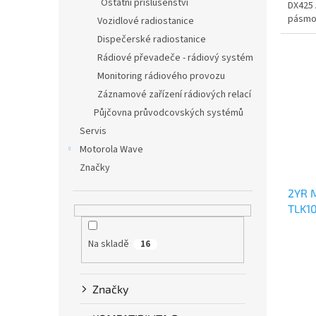
Ostatní příslušenství
DX425 
pásmo 
Vozidlové radiostanice
Dispečerské radiostanice
Rádiové převadeče - rádiový systém
Monitoring rádiového provozu
Záznamové zařízení rádiových relací
Půjčovna průvodcovských systémů
Servis
Motorola Wave
Značky
2YR 
TLK10
roční
Na skladě
16
Značky