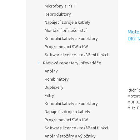
Mikrofony a PTT
Reproduktory
Napájecí zdroje a kabely
Montážní příslušenství
Moto
DIGI
Koaxiální kabely a konektory
Programovací SW a HW
Software licence - rozšíření funkcí
Rádiové repeatery, převaděče
Antény
Kombinátory
Duplexery
Ruční 
Filtry
Motoro
MDH01
Koaxiální kabely a konektory
MHz. P
Napájecí zdroje a kabely
Programovací SW a HW
Software licence - rozšíření funkcí
Anténní stožáry a výložníky