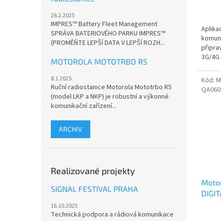
26.2.2025
IMPRES™ Battery Fleet Management
Aplika
SPRÁVA BATERIOVÉHO PARKU IMPRES™
komuni
(PROMĚŇTE LEPŠÍ DATA V LEPŠÍ ROZH...
připra
3G/4G 
MOTOROLA MOTOTRBO R5
8.1.2025
Kód:
M
Ruční radiostanice Motorola Mototrbo R5
QA060
(model LKP a NKP) je robustní a výkonné
komunikační zařízení...
ARCHIV
Realizované projekty
Moto
SIGNAL FESTIVAL PRAHA
DIGI
16.10.2025
Technická podpora a rádiová komunikace