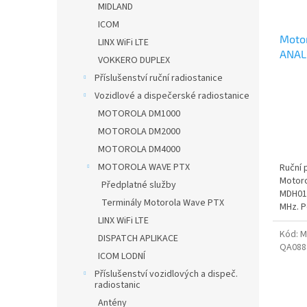
MIDLAND
d
t
ICOM
u
ů
Moto
k
LINX WiFi LTE
ANAL
t
VOKKERO DUPLEX
ů
Příslušenství ruční radiostanice
Vozidlové a dispečerské radiostanice
MOTOROLA DM1000
MOTOROLA DM2000
MOTOROLA DM4000
MOTOROLA WAVE PTX
Ruční 
Motor
Předplatné služby
MDH01
Terminály Motorola Wave PTX
MHz. P
LINX WiFi LTE
Kód:
M
DISPATCH APLIKACE
QA088
ICOM LODNÍ
Příslušenství vozidlových a dispeč.
radiostanic
Antény