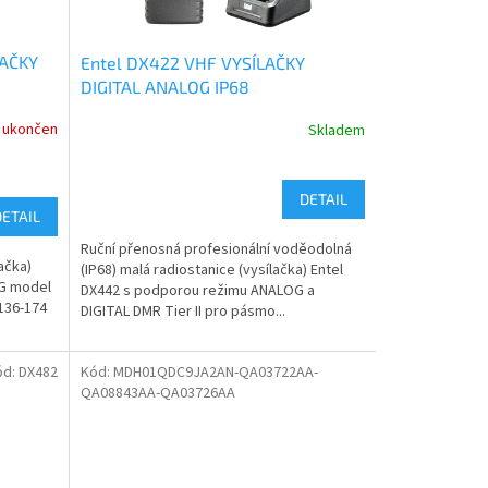
LAČKY
Entel DX422 VHF VYSÍLAČKY
DIGITAL ANALOG IP68
 ukončen
Skladem
DETAIL
DETAIL
Ruční přenosná profesionální voděodolná
ačka)
(IP68) malá radiostanice (vysílačka) Entel
G model
DX442 s podporou režimu ANALOG a
136-174
DIGITAL DMR Tier II pro pásmo...
ód:
DX482
Kód:
MDH01QDC9JA2AN-QA03722AA-
QA08843AA-QA03726AA