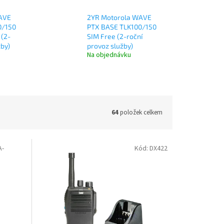
AVE
2YR Motorola WAVE
0/150
PTX BASE TLK100/150
 (2-
SIM Free (2-roční
žby)
provoz služby)
Na objednávku
64
položek celkem
A-
Kód:
DX422