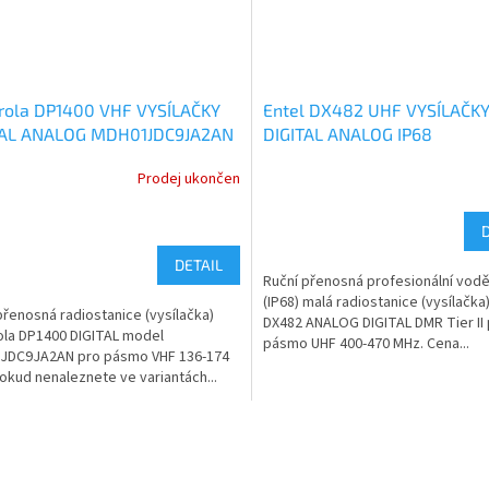
rola DP1400 VHF VYSÍLAČKY
Entel DX482 UHF VYSÍLAČK
TAL ANALOG MDH01JDC9JA2AN
DIGITAL ANALOG IP68
Prodej ukončen
DETAIL
Ruční přenosná profesionální vod
(IP68) malá radiostanice (vysílačka)
přenosná radiostanice (vysílačka)
DX482 ANALOG DIGITAL DMR Tier II
la DP1400 DIGITAL model
pásmo UHF 400-470 MHz. Cena...
JDC9JA2AN pro pásmo VHF 136-174
okud nenaleznete ve variantách...