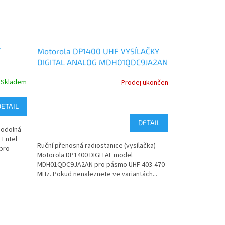
Y
Motorola DP1400 UHF VYSÍLAČKY
DIGITAL ANALOG MDH01QDC9JA2AN
Skladem
Prodej ukončen
DETAIL
DETAIL
ěodolná
 Entel
Ruční přenosná radiostanice (vysílačka)
 pro
Motorola DP1400 DIGITAL model
MDH01QDC9JA2AN pro pásmo UHF 403-470
MHz. Pokud nenaleznete ve variantách...