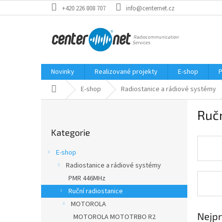
Přejít
+420 226 808 707
info@centernet.cz
na
obsah
Novinky
Realizované projekty
E-shop
P
Domů
E-shop
Radiostanice a rádiové systémy
P
Ručn
o
Přeskočit
s
Kategorie
kategorie
t
r
E-shop
a
Radiostanice a rádiové systémy
n
PMR 446MHz
n
í
Ruční radiostanice
p
MOTOROLA
a
Nejpr
MOTOROLA MOTOTRBO R2