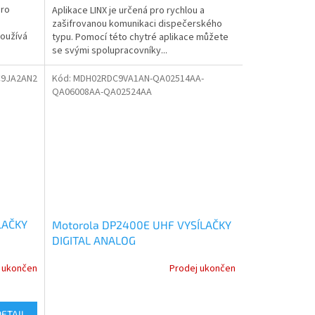
pro
Aplikace LINX je určená pro rychlou a
zašifrovanou komunikaci dispečerského
používá
typu. Pomocí této chytré aplikace můžete
se svými spolupracovníky...
9JA2AN2
Kód:
MDH02RDC9VA1AN-QA02514AA-
QA06008AA-QA02524AA
LAČKY
Motorola DP2400E UHF VYSÍLAČKY
DIGITAL ANALOG
ej
MDH02RDC9VA1AN
 ukončen
Prodej ukončen
DETAIL