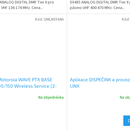
ANALOG DIGITAL DMR Tier II pro
DX485 ANALOG DIGITAL DMR Tier II
VHF 136-174 MHz. Cena...
pásmo UHF 400-470 MHz. Cena...
Kód:
GMLN5544A
Kód
Motorola WAVE PTX BASE
Aplikace DISPEČINK a provoz
0/150 Wireless Service (2-
LINX
 provoz služby)
Na objednávku
Na ob