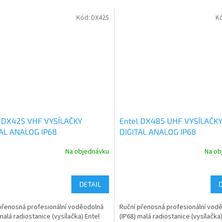
Kód:
DX425
K
l DX425 VHF VYSÍLAČKY
Entel DX485 UHF VYSÍLAČK
TAL ANALOG IP68
DIGITAL ANALOG IP68
Na objednávku
Na ob
DETAIL
přenosná profesionální voděodolná
Ruční přenosná profesionální vod
 malá radiostanice (vysílačka) Entel
(IP68) malá radiostanice (vysílačka)