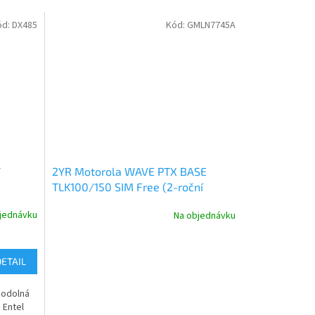
ód:
DX485
Kód:
GMLN7745A
Y
2YR Motorola WAVE PTX BASE
TLK100/150 SIM Free (2-roční
provoz služby)
jednávku
Na objednávku
DETAIL
ěodolná
 Entel