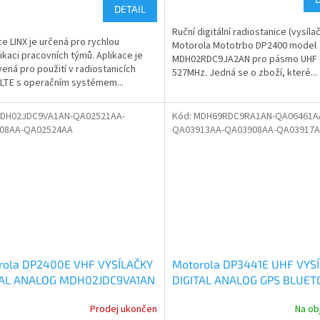
DETAIL
Ruční digitální radiostanice (vysíla
ce LINX je určená pro rychlou
Motorola Mototrbo DP2400 model
kaci pracovních týmů. Aplikace je
MDH02RDC9JA2AN pro pásmo UHF 
vená pro použití v radiostanicích
527MHz. Jedná se o zboží, které...
LTE s operačním systémem...
DH02JDC9VA1AN-QA02521AA-
Kód:
MDH69RDC9RA1AN-QA06461A
08AA-QA02524AA
QA03913AA-QA03908AA-QA03917
rola DP2400E VHF VYSÍLAČKY
Motorola DP3441E UHF VYS
TAL ANALOG MDH02JDC9VA1AN
DIGITAL ANALOG GPS BLUE
MDH69RDC9RA1AN
Prodej ukončen
Na ob