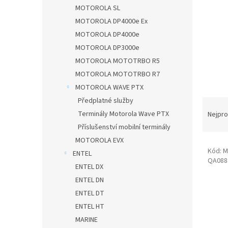
n
MOTOROLA SL
e
MOTOROLA DP4000e Ex
l
MOTOROLA DP4000e
MOTOROLA DP3000e
MOTOROLA MOTOTRBO R5
MOTOROLA MOTOTRBO R7
MOTOROLA WAVE PTX
Předplatné služby
Ř
a
Terminály Motorola Wave PTX
Nejpro
z
Příslušenství mobilní terminály
e
MOTOROLA EVX
V
n
Kód:
M
ENTEL
ý
í
QA088
ENTEL DX
p
p
i
r
ENTEL DN
s
o
ENTEL DT
p
d
ENTEL HT
r
u
MARINE
o
k