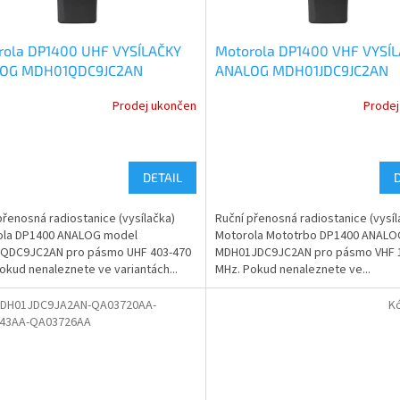
rola DP1400 UHF VYSÍLAČKY
Motorola DP1400 VHF VYSÍ
OG MDH01QDC9JC2AN
ANALOG MDH01JDC9JC2AN
Prodej ukončen
Prodej
DETAIL
přenosná radiostanice (vysílačka)
Ruční přenosná radiostanice (vysíl
ola DP1400 ANALOG model
Motorola Mototrbo DP1400 ANALO
QDC9JC2AN pro pásmo UHF 403-470
MDH01JDC9JC2AN pro pásmo VHF 
okud nenaleznete ve variantách...
MHz. Pokud nenaleznete ve...
DH01JDC9JA2AN-QA03720AA-
K
43AA-QA03726AA