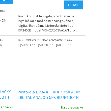
DETAIL
čka)
Ruční kompaktní digitální radiostanice
403-
(vysílačka) s možností analogového a
digitálního režimu Motorola Mototrbo
DP2400E model MDH02RDC9VA1AN pro...
A-
Kód:
MDH69JDC9RA1AN-QA06461AA-
AA
QA03911AA-QA03908AA-QA03917AA
ÍLAČKY
Motorola DP3441E VHF VYSÍLAČKY
TOOTH
DIGITAL ANALOG GPS BLUETOOTH
MDH69JDC9RA1AN
jednávku
Na objednávku