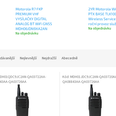
Motorola R7 FKP
2YR Motorola W
PREMIUM VHF
PTX BASE TLK10
VYSÍLAČKY DIGITAL
Wireless Service
ANALOG BT WiFi GNSS
roční provoz slu
Na objednávku
MDH06JDN9XA2AN
Na objednávku
dávanější
Nejlevnější
Nejdražší
Abecedně
DH01QDC9JC2AN-QA03722AA-
Kód:
MDH01JDC9JC2AN-QA03720A
43AA-QA03726AA
QA08843AA-QA03726AA