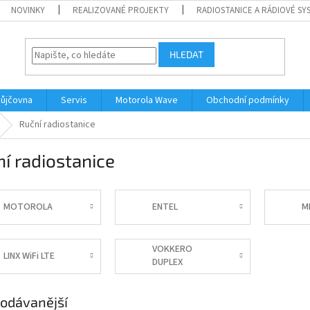
NOVINKY
REALIZOVANÉ PROJEKTY
RADIOSTANICE A RÁDIOVÉ SY
HLEDAT
ůjčovna
Servis
Motorola Wave
Obchodní podmínky
Ruční radiostanice
í radiostanice
MOTOROLA
ENTEL
M
VOKKERO
LINX WiFi LTE
DUPLEX
odávanější