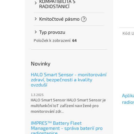
KOMPATIBILITA S
RADIOSTANICÍ
Kmitočtové pásmo
?
Typ provozu
Kód:
L
Položek k zobrazení:
64
Novinky
HALO Smart Sensor - monitorování
zdraví, bezpečnosti a kvality
ovzduší
1.3.2025
Aplik
HALO Smart Sensor HALO Smart Sensor je
radio
multifunkční IoT zařízení navržené pro
služb
monitorování zdr...
IMPRES™ Battery Fleet
Management - správa baterií pro
radiostanice