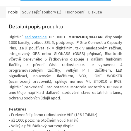
Popis
Související soubory (1)
Hodnocení
Diskuze
Detailní popis produktu
Digitální
radiostanice
DP 3661E
MDH69JDQ9RA1AN
disponuje
1000 kanály, volbou SEL 5, podporuje IP Site Connect a Capacity
Plus, lze jí používat jak v digitálním, tak v analogovém režimu,
integrovaný GPS nebo GLONASS (GNSS) přijímač, Bluetooth
včetně barevného 5 řádkového displeje a dalšími funkčními
tlačítky z přední části radiostanice. Je vybavena 4
programovatelnými tlačítky, velkým PTT tlačítkem, LED
signalizací, nouzovým tlačítkem, VOX, LONE WORKER
(osamocený pracovník), splňuje normou MIL STD810 a IP68.
Digitální provedení radiostanice Motorola Mototrbo DP3661e
umožňuje například dálkové sledování stavu ostatních stanic,
ochranu osobních údajů apod.
Features
• Frekvenční pásmo radiostanice VHF (136-174MHz)
• až 1000 pozic na otočném voliči kanálů
• Velký a pěti-řádkový barevný displej