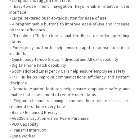
• Compact and rugged form factor
• Easy-to-use menu navigation keys enable intuitive user
interface
• Large, textured push-to-talk button for ease of use
• 4 programmable buttons to improve ease-of-use and increase
operator efficiency
• Tri-colour LED for clear visual feedback on radio operating
status
• Emergency button to help ensure rapid response to critical
incidents
• Quick, easy-to-use Group, Individual and All-call capability
• Digital Phone Patch capability
• Sophisticated Emergency Calls help ensure employee safety
• PTT ID helps improve communications efficiency and system
discipline
• Remote Monitor features help ensure employee safety and
enable fast assessment of remote user status
• Elegant channel scanning schemes help ensure calls are
received first time every time
• Basic / Enhanced Privacy
• AES256 Encryption via Software Purchase
• VOX Capability
• Transmit Interrupt
• Lone Worker