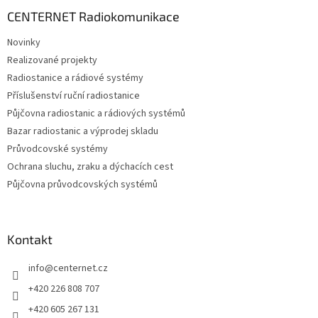
p
a
CENTERNET Radiokomunikace
t
Novinky
í
Realizované projekty
Radiostanice a rádiové systémy
Příslušenství ruční radiostanice
Půjčovna radiostanic a rádiových systémů
Bazar radiostanic a výprodej skladu
Průvodcovské systémy
Ochrana sluchu, zraku a dýchacích cest
Půjčovna průvodcovských systémů
Kontakt
info
@
centernet.cz
+420 226 808 707
+420 605 267 131