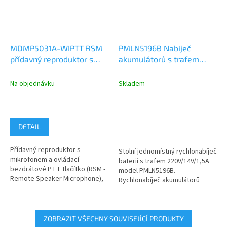
MDMP5031A-WIPTT RSM
PMLN5196B Nabíječ
přídavný reproduktor s
akumulátorů s trafem
mikrofonem, bezdrátové
220V, Motorola GP340,
PTT, konektor pro
GP344, DP3441, DP3661
Na objednávku
Skladem
sluchátko
DETAIL
Přídavný reproduktor s
Stolní jednomístný rychlonabíječ
mikrofonem a ovládací
baterií s trafem 220V/14V/1,5A
bezdrátové PTT tlačítko (RSM -
model PMLN5196B.
Remote Speaker Microphone),
Rychlonabíječ akumulátorů
model MDMP5031A-WiPTT. RSM
(stojánek a trafo) je určený pro...
je určený pro...
ZOBRAZIT VŠECHNY SOUVISEJÍCÍ PRODUKTY