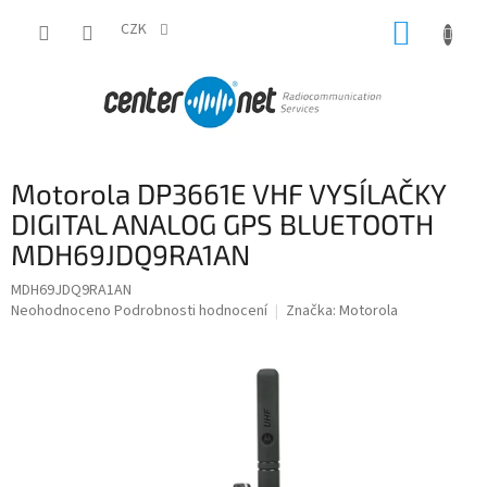
Přejít
NÁKUP
na
CZK
obsah
KOŠÍK
Motorola DP3661E VHF VYSÍLAČKY
DIGITAL ANALOG GPS BLUETOOTH
MDH69JDQ9RA1AN
MDH69JDQ9RA1AN
Průměrné
Neohodnoceno
Podrobnosti hodnocení
Značka:
Motorola
hodnocení
produktu
je
0,0
z
5
hvězdiček.