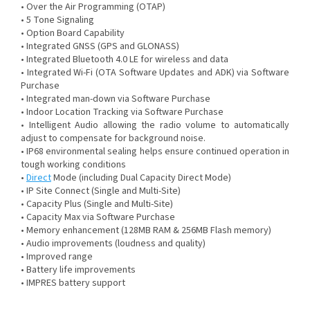
• Over the Air Programming (OTAP)
• 5 Tone Signaling
• Option Board Capability
• Integrated GNSS (GPS and GLONASS)
• Integrated Bluetooth 4.0 LE for wireless and data
• Integrated Wi-Fi (OTA Software Updates and ADK) via Software
Purchase
• Integrated man-down via Software Purchase
• Indoor Location Tracking via Software Purchase
• Intelligent Audio allowing the radio volume to automatically
adjust to compensate for background noise.
• IP68 environmental sealing helps ensure continued operation in
tough working conditions
•
Direct
Mode (including Dual Capacity Direct Mode)
• IP Site Connect (Single and Multi-Site)
• Capacity Plus (Single and Multi-Site)
• Capacity Max via Software Purchase
• Memory enhancement (128MB RAM & 256MB Flash memory)
• Audio improvements (loudness and quality)
• Improved range
• Battery life improvements
• IMPRES battery support