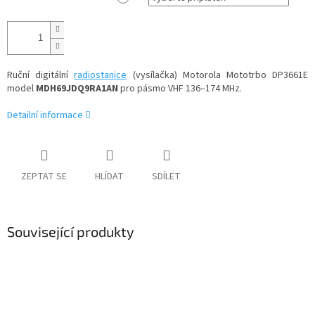
Ruční digitální
radiostanice
(vysílačka) Motorola Mototrbo DP3661E
model
MDH69JDQ9RA1AN
pro pásmo VHF 136–174 MHz.
Detailní informace
ZEPTAT SE
HLÍDAT
SDÍLET
Související produkty