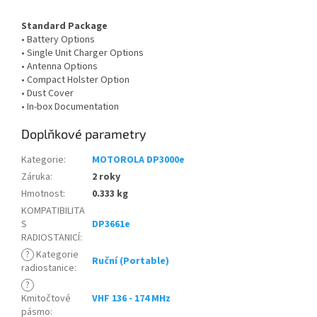
Standard Package
• Battery Options
• Single Unit Charger Options
• Antenna Options
• Compact Holster Option
• Dust Cover
• In-box Documentation
Doplňkové parametry
Kategorie
:
MOTOROLA DP3000e
Záruka
:
2 roky
Hmotnost
:
0.333 kg
KOMPATIBILITA
S
DP3661e
RADIOSTANICÍ
:
?
Kategorie
Ruční (Portable)
radiostanice
:
?
Kmitočtové
VHF 136 - 174 MHz
pásmo
: