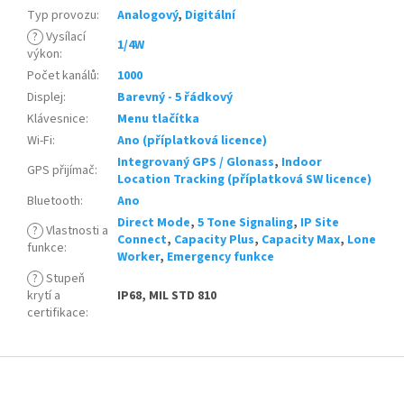
Typ provozu
:
Analogový
,
Digitální
?
Vysílací
1/4W
výkon
:
Počet kanálů
:
1000
Displej
:
Barevný - 5 řádkový
Klávesnice
:
Menu tlačítka
Wi-Fi
:
Ano (příplatková licence)
Integrovaný GPS / Glonass
,
Indoor
GPS přijímač
:
Location Tracking (příplatková SW licence)
Bluetooth
:
Ano
Direct Mode
,
5 Tone Signaling
,
IP Site
?
Vlastnosti a
Connect
,
Capacity Plus
,
Capacity Max
,
Lone
funkce
:
Worker
,
Emergency funkce
?
Stupeň
krytí a
IP68, MIL STD 810
certifikace
:
Z
á