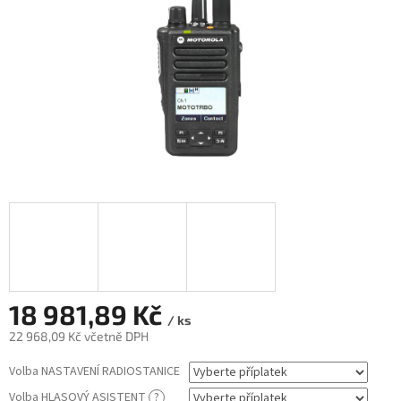
18 981,89 Kč
/ ks
22 968,09 Kč
včetně DPH
Měrná
Volba NASTAVENÍ RADIOSTANICE
cena:
Volba HLASOVÝ ASISTENT
?