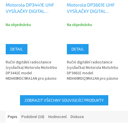
Motorola DP3441E UHF
Motorola DP3661E UHF
VYSÍLAČKY DIGITAL
VYSÍLAČKY DIGITAL
ANALOG GPS BLUETOOTH
ANALOG GPS BLUETOOTH
MDH69RDC9RA1AN
MDH69RDQ9RA1AN
Na objednávku
Na objednávku
DETAIL
DETAIL
Ruční digitální radiostanice
Ruční digitální radiostanice
(vysílačka) Motorola Mototrbo
(vysílačka) Motorola Mototrbo
DP3441E model
DP3661E model
MDH69RDC9RA1AN pro pásmo
MDH69RDQ9RA1AN pro pásmo
UHF 403–527 MHz.
UHF 403–527 MHz.
ZOBRAZIT VŠECHNY SOUVISEJÍCÍ PRODUKTY
Popis
Podobné (16)
Hodnocení
Diskuze