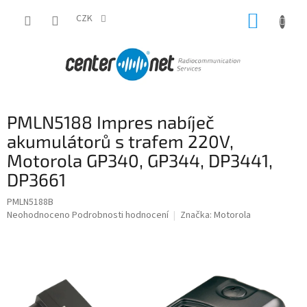
Přejít
NÁKUP
na
CZK
obsah
KOŠÍK
PMLN5188 Impres nabíječ
akumulátorů s trafem 220V,
Motorola GP340, GP344, DP3441,
DP3661
PMLN5188B
Průměrné
Neohodnoceno
Podrobnosti hodnocení
Značka:
Motorola
hodnocení
produktu
je
0,0
z
5
hvězdiček.