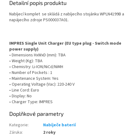
Detailní popis produktu
Nabíjecí komplet se skládá z nabíjecího stojánku WPLN4199B a
napájecího zdroje
PS000037A01.
IMPRES Single Unit Charger (EU type plug - Switch mode
power supply)
• Dimensions HxWxD (mm): TBA
• Weight (Kg): TBA
• Chemistry: Li-ION/NiCd/NiMH
• Number of Pockets : 1
• Maintenance System: Yes
• Operating Voltage (Vac): 220-240 V
• Line Cord: Euro
• Display: No
• Charger Type: IMPRES
Doplňkové parametry
Kategorie
:
Nabíječe baterií
Záruka
:
2 roky