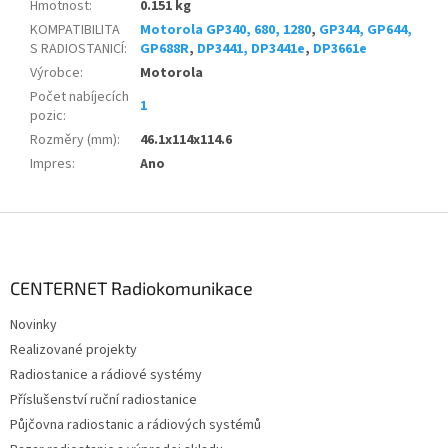
Hmotnost
:
0.151 kg
KOMPATIBILITA
Motorola GP340, 680, 1280
,
GP344, GP644,
S RADIOSTANICÍ
:
GP688R
,
DP3441, DP3441e
,
DP3661e
Výrobce
:
Motorola
Počet nabíjecích
1
pozic
:
Rozměry (mm)
:
46.1x114x114.6
Impres
:
Ano
Z
á
p
a
CENTERNET Radiokomunikace
t
Novinky
í
Realizované projekty
Radiostanice a rádiové systémy
Příslušenství ruční radiostanice
Půjčovna radiostanic a rádiových systémů