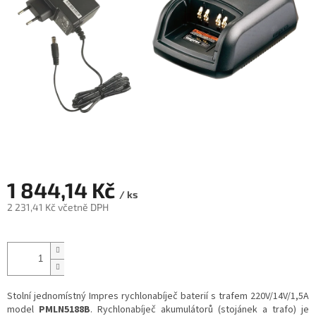
1 844,14 Kč
/ ks
2 231,41 Kč včetně DPH
Měrná
cena:
Stolní jednomístný Impres rychlonabíječ baterií s trafem 220V/14V/1,5A
model
PMLN5188B
. Rychlonabíječ akumulátorů (stojánek a trafo) je