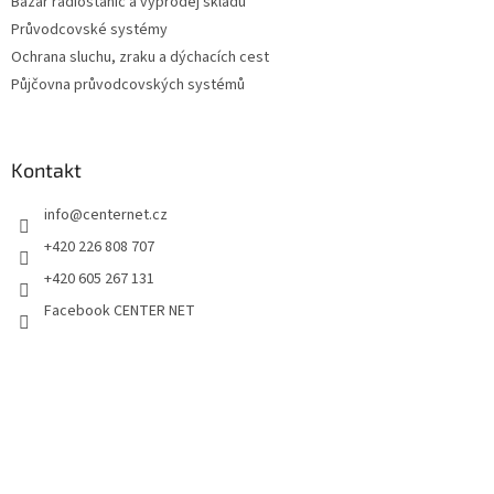
Bazar radiostanic a výprodej skladu
Průvodcovské systémy
Ochrana sluchu, zraku a dýchacích cest
Půjčovna průvodcovských systémů
Kontakt
info
@
centernet.cz
+420 226 808 707
+420 605 267 131
Facebook CENTER NET