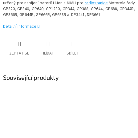
určený pro nabíjení baterií Li-Ion a NiMH pro
radiostanice
Motorola řady
GP320, GP340, GP640, GP1280, GP344, GP388, GP644, GP688, GP344R,
GP366R, GP644R, GP666R, GP688R a DP3441, DP3661.
Detailní informace
ZEPTAT SE
HLÍDAT
SDÍLET
Související produkty