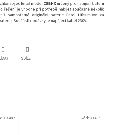
ychlonabíječ Entel model
CSBHX
určený pro nabíjení baterií
to řešení je vhodné při potřebě nabíjet současně několik
et i samostatné originální baterie Entel Lithium-Ion za
 baterie. Součástí dodávky je napájecí kabel 230V.
LÍDAT
SDÍLET
d:
DX482
Kód:
DX485