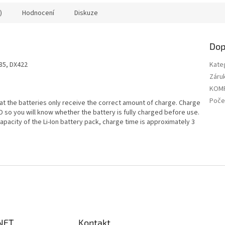
)
Hodnocení
Diskuze
Dop
85, DX422
Kate
Záru
KOMP
Počet
hat the batteries only receive the correct amount of charge. Charge
ED so you will know whether the battery is fully charged before use.
pacity of the Li-Ion battery pack, charge time is approximately 3
NET
Kontakt