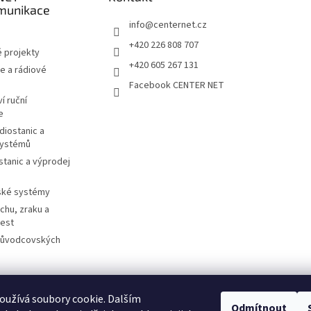
munikace
info
@
centernet.cz
+420 226 808 707
 projekty
+420 605 267 131
e a rádiové
Facebook CENTER NET
í ruční
e
diostanic a
systémů
stanic a výprodej
ské systémy
chu, zraku a
cest
růvodcovských
užívá soubory cookie. Dalším
otorolasolutions.com
Meder.de
Imtradex.de
Citytourguide.at
Peltor.c
Odmítnout