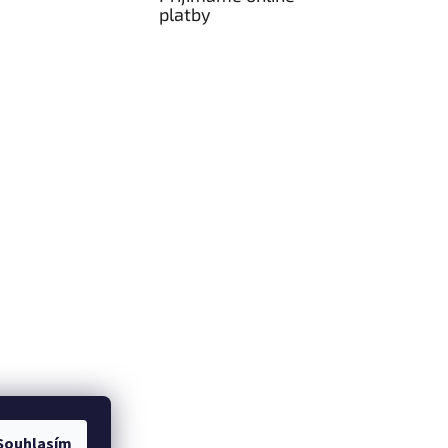
platby
om
Souhlasím