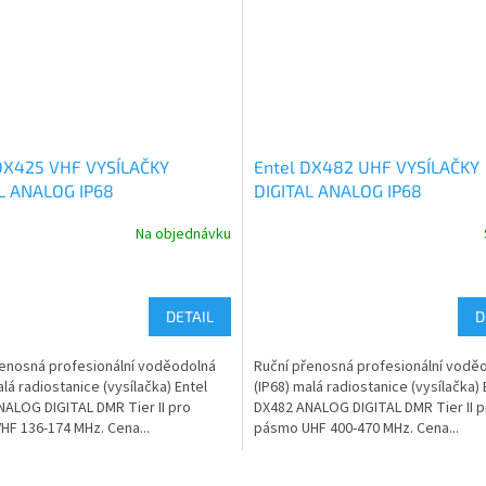
DX425 VHF VYSÍLAČKY
Entel DX482 UHF VYSÍLAČKY
L ANALOG IP68
DIGITAL ANALOG IP68
Na objednávku
DETAIL
D
řenosná profesionální voděodolná
Ruční přenosná profesionální vodě
alá radiostanice (vysílačka) Entel
(IP68) malá radiostanice (vysílačka) 
ALOG DIGITAL DMR Tier II pro
DX482 ANALOG DIGITAL DMR Tier II p
F 136-174 MHz. Cena...
pásmo UHF 400-470 MHz. Cena...