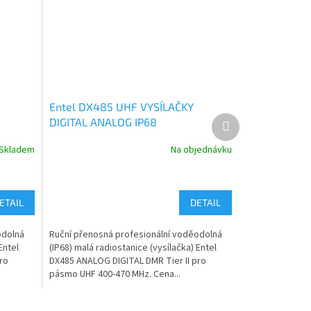
Entel DX485 UHF VYSÍLAČKY
Další
DIGITAL ANALOG IP68
produkt
Skladem
Na objednávku
ETAIL
DETAIL
odolná
Ruční přenosná profesionální voděodolná
Entel
(IP68) malá radiostanice (vysílačka) Entel
ro
DX485 ANALOG DIGITAL DMR Tier II pro
pásmo UHF 400-470 MHz. Cena...