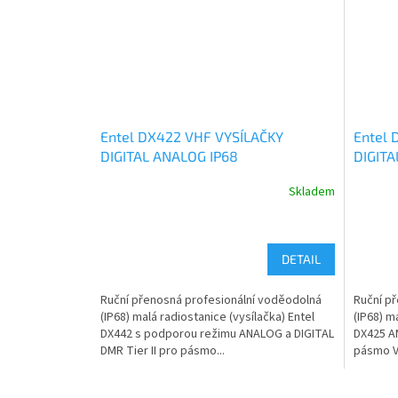
Entel DX422 VHF VYSÍLAČKY
Entel 
DIGITAL ANALOG IP68
DIGITA
Skladem
DETAIL
Ruční přenosná profesionální voděodolná
Ruční p
(IP68) malá radiostanice (vysílačka) Entel
(IP68) m
DX442 s podporou režimu ANALOG a DIGITAL
DX425 AN
DMR Tier II pro pásmo...
pásmo VH