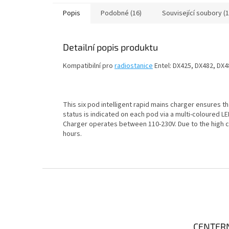
Popis
Podobné (16)
Související soubory (1
Detailní popis produktu
Kompatibilní pro
radiostanice
Entel: DX425, DX482, DX4
This six pod intelligent rapid mains charger ensures t
status is indicated on each pod via a multi-coloured L
Charger operates between 110-230V. Due to the high ca
hours.
Z
á
p
a
t
CENTER