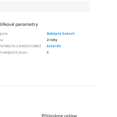
lňkové parametry
gorie
:
Nabíječe baterií
ka
:
2 roky
ATIBILITA S RADIOSTANICÍ
:
Entel DX
 nabíjecích pozic
:
6
Přijímáme online