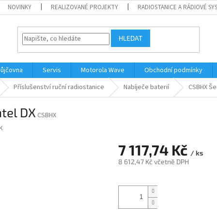
NOVINKY
REALIZOVANÉ PROJEKTY
RADIOSTANICE A RÁDIOVÉ SY
HLEDAT
ůjčovna
Servis
Motorola Wave
Obchodní podmínky
Příslušenství ruční radiostanice
Nabíječe baterií
CSBHX Šes
ntel DX
CSBHX
K
7 117,74 Kč
/ ks
8 612,47 Kč včetně DPH
Měrná
cena: