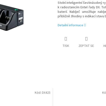
Stolní inteligentní šestinásobný r
k radiostanicím Entel řady DX. To
baterií. Nabíječ umožňuje nabíj
přibližně 3hodiny s indikací stavu
Detailní informace
TISK
ZEPTAT SE
H
Kód:
DX425
Kó