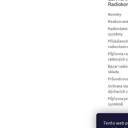
í
Radioko
Novinky
Realizované
Radiostanic
systémy
Příslušenstv
radiostanic
Půjčovna ra
rádiových 
Bazar radio
skladu
Průvodcov
Ochrana slu
dýchacích 
Půjčovna p
systémů
Tento web po
M