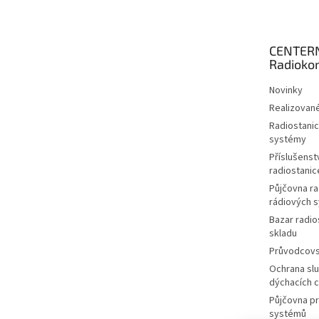
p
a
t
CENTER
í
Radioko
Novinky
Realizované
Radiostanic
systémy
Příslušenstv
radiostanic
Půjčovna ra
rádiových 
Bazar radio
skladu
Průvodcov
Ochrana slu
dýchacích 
Půjčovna p
systémů