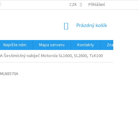
STÉMY
PŘÍSLUŠENSTVÍ RUČNÍ RADIOSTANICE
CZK
Přihlášení
PŮJČOVNA RADIOSTANI
NÁKUPNÍ
Prázdný košík
KOŠÍK
Napište nám
Mapa serveru
Kontakty
Značky
 Šestimístný nabíječ Motorola SL1600, SL2600, TLK100
MLN8570A