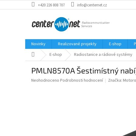
Přejít
+420 226 808 707
info@centernet.cz
na
obsah
Novinky
Realizované projekty
E-shop
P
Domů
E-shop
Radiostanice a rádiové systémy
PMLN8570A Šestimístný nabí
Průměrné
Neohodnoceno
Podrobnosti hodnocení
Značka:
Motoro
hodnocení
produktu
je
0,0
z
5
hvězdiček.