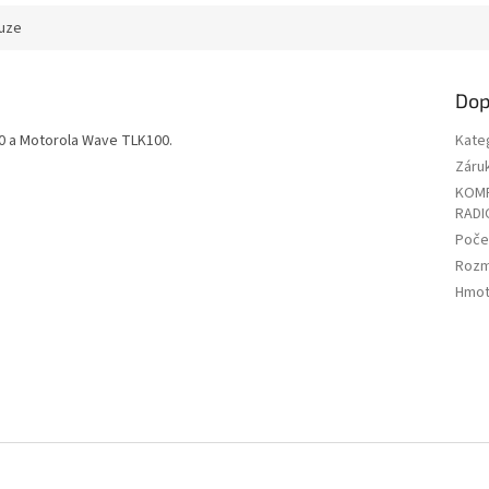
uze
Dop
00 a Motorola Wave TLK100.
Kate
Záru
KOMP
RADI
Počet
Rozm
Hmot