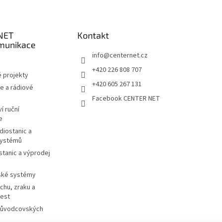
NET
Kontakt
munikace
info
@
centernet.cz
+420 226 808 707
 projekty
+420 605 267 131
e a rádiové
Facebook CENTER NET
í ruční
e
diostanic a
systémů
stanic a výprodej
ské systémy
chu, zraku a
cest
růvodcovských