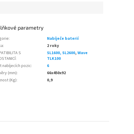
lňkové parametry
gorie
:
Nabíječe baterií
ka
:
2 roky
ATIBILITA S
SL1600, SL2600
,
Wave
OSTANICÍ
:
TLK100
 nabíjecích pozic
:
6
ěry (mm)
:
66x450x92
nost (Kg)
:
0,9