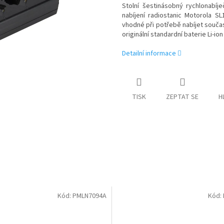
Stolní šestinásobný rychlonabí
nabíjení radiostanic Motorola S
vhodné při potřebě nabíjet součas
originální standardní baterie Li-i
Detailní informace
TISK
ZEPTAT SE
H
Kód:
PMLN7094A
Kód: