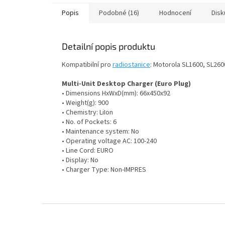
Popis
Podobné (16)
Hodnocení
Disk
Detailní popis produktu
Kompatibilní pro
radiostanice
: Motorola SL1600, SL26
Multi-Unit Desktop Charger (Euro Plug)
• Dimensions HxWxD(mm): 66x450x92
• Weight(g): 900
• Chemistry: LiIon
• No. of Pockets: 6
• Maintenance system: No
• Operating voltage AC: 100-240
• Line Cord: EURO
• Display: No
• Charger Type: Non-IMPRES
Z
á