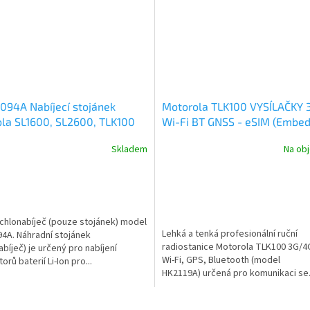
94A Nabíjecí stojánek
Motorola TLK100 VYSÍLAČKY 
la SL1600, SL2600, TLK100
Wi-Fi BT GNSS - eSIM (Embe
SIM)
Skladem
Na ob
ychlonabíječ (pouze stojánek) model
Lehká a tenká profesionální ruční
4A. Náhradní stojánek
radiostanice Motorola TLK100 3G/4
abíječ) je určený pro nabíjení
Wi-Fi, GPS, Bluetooth (model
rů baterií Li-Ion pro...
HK2119A) určená pro komunikaci se.