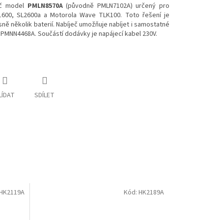
ječ model
PMLN8570A
(původně PMLN7102A) určený pro
L1600, SL2600a a Motorola Wave TLK100. Toto řešení je
ně několik baterií. Nabíječ umožňuje nabíjet i samostatné
on PMNN4468A. Součástí dodávky je napájecí kabel 230V.
LÍDAT
SDÍLET
HK2119A
Kód:
HK2189A