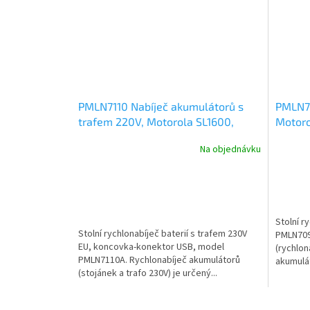
PMLN7110 Nabíječ akumulátorů s
PMLN70
trafem 220V, Motorola SL1600,
Motoro
SL2600, TLK100
Na objednávku
Stolní r
Stolní rychlonabíječ baterií s trafem 230V
PMLN709
EU, koncovka-konektor USB, model
(rychlon
PMLN7110A. Rychlonabíječ akumulátorů
akumuláto
(stojánek a trafo 230V) je určený...