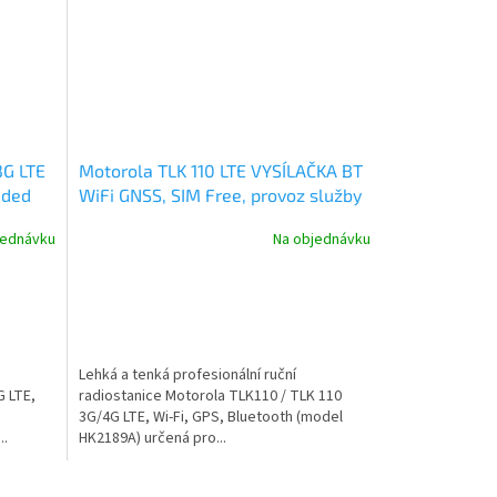
3G LTE
Motorola TLK 110 LTE VYSÍLAČKA BT
dded
WiFi GNSS, SIM Free, provoz služby
MOTOROLA WAVE PTX
jednávku
Na objednávku
Lehká a tenká profesionální ruční
G LTE,
radiostanice Motorola TLK110 / TLK 110
3G/4G LTE, Wi-Fi, GPS, Bluetooth (model
..
HK2189A) určená pro...