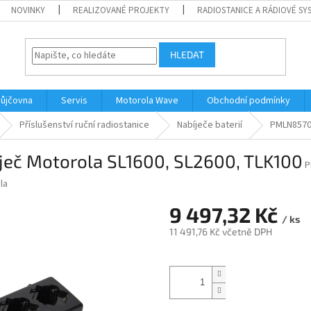
NOVINKY
REALIZOVANÉ PROJEKTY
RADIOSTANICE A RÁDIOVÉ SY
HLEDAT
ůjčovna
Servis
Motorola Wave
Obchodní podmínky
Příslušenství ruční radiostanice
Nabíječe baterií
PMLN8570A
ječ Motorola SL1600, SL2600, TLK100
P
la
9 497,32 Kč
/ ks
11 491,76 Kč včetně DPH
Měrná
cena: