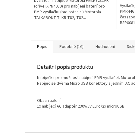
Dva stolní nabíječe Motorola PMLN8231AR
Vysílač
(dříve IXPN4039) pro nabíjení baterií pro
PMR446 r
PMR vysílačku (radiostanici) Motorola
čas (spo
TALKABOUT TLKR T82, T82...
B8P0081
Popis
Podobné (16)
Hodnocení
Disk
Detailní popis produktu
Nabíječka pro možnost nabíjení PMR vysílaček Motor
Nabíječ se dvěma Micro USB konektory a jedním AC a
Obsah balení:
1x nabíjecí AC adaptér 230V/5V Euro/2x microUSB