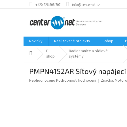
Přejít
+420 226 808 707
info@centernet.cz
na
obsah
Novinky
Realizované projekty
E-shop
P
E-
Radiostanice a rádiové
Domů
shop
systémy
PMPN4152AR Síťový napájecí 
Průměrné
Neohodnoceno
Podrobnosti hodnocení
Značka:
Motoro
hodnocení
produktu
je
0,0
z
5
hvězdiček.