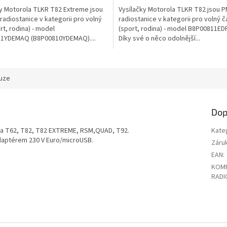
ky Motorola TLKR T82 Extreme jsou
Vysílačky Motorola TLKR T82 jsou 
adiostanice v kategorii pro volný
radiostanice v kategorii pro volný č
rt, rodina) - model
(sport, rodina) - model B8P00811E
1YDEMAQ (B8P00810YDEMAQ)....
Díky své o něco odolnější...
uze
Dop
ola T62, T82, T82 EXTREME, RSM,QUAD, T92.
Kate
daptérem 230 V Euro/microUSB.
Záru
EAN
:
KOMP
RADI