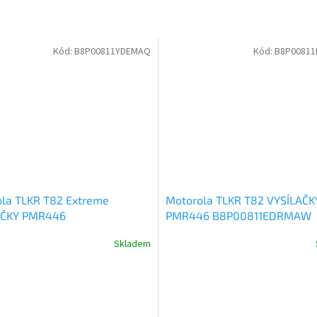
Kód:
B8P00811YDEMAQ
Kód:
B8P0081
la TLKR T82 Extreme
Motorola TLKR T82 VYSÍLAČK
AČKY PMR446
PMR446 B8P00811EDRMAW
811YDEMAQ
Skladem