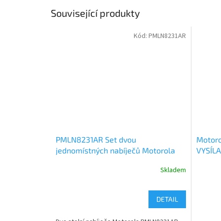
Související produkty
Kód:
PMLN8231AR
PMLN8231AR Set dvou
Motoro
jednomístných nabíječů Motorola
VYSÍL
T82, T62, T92
B8P00
Skladem
DETAIL