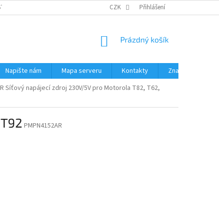
STÉMY
PŘÍSLUŠENSTVÍ RUČNÍ RADIOSTANICE
CZK
Přihlášení
PŮJČOVNA RADIOSTANI
NÁKUPNÍ
Prázdný košík
KOŠÍK
Napište nám
Mapa serveru
Kontakty
Značky
Síťový napájecí zdroj 230V/5V pro Motorola T82, T62,
 T92
PMPN4152AR