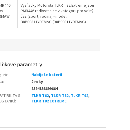
PMR446
Vysílačky Motorola TLKR T82 Extreme jsou
as
PMR446 radiostanice v kategorii pro volný
DRMAW.
čas (sport, rodina) - model
B8P00811YDEMAG (D8P00811YDEMAG)....
lňkové parametry
gorie
:
Nabíječe baterií
ka
:
2 roky
8594158699664
ATIBILITA S
TLKR T62
,
TLKR T82, TLKR T92
,
OSTANICÍ
:
TLKR T82 EXTREME