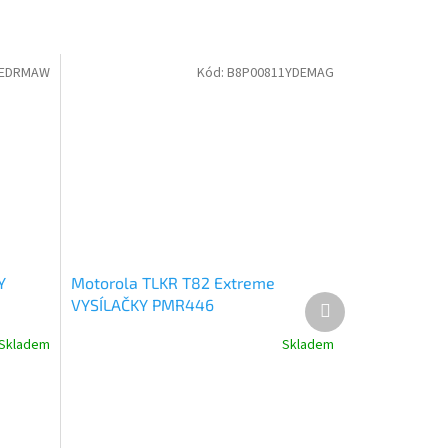
1EDRMAW
Kód:
B8P00811YDEMAG
Y
Motorola TLKR T82 Extreme
Další
VYSÍLAČKY PMR446
produkt
D8P00811YDEMAG
Skladem
Skladem