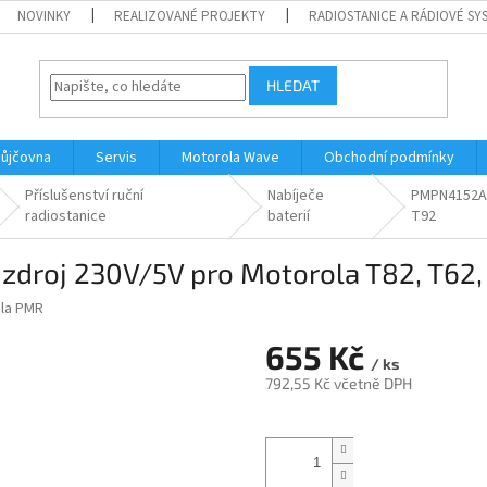
NOVINKY
REALIZOVANÉ PROJEKTY
RADIOSTANICE A RÁDIOVÉ SY
HLEDAT
ůjčovna
Servis
Motorola Wave
Obchodní podmínky
Příslušenství ruční
Nabíječe
PMPN4152AR 
radiostanice
baterií
T92
zdroj 230V/5V pro Motorola T82, T62,
la PMR
655 Kč
/ ks
792,55 Kč včetně DPH
Měrná
cena: