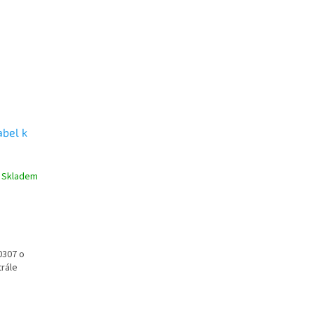
abel k
Skladem
0307 o
trále