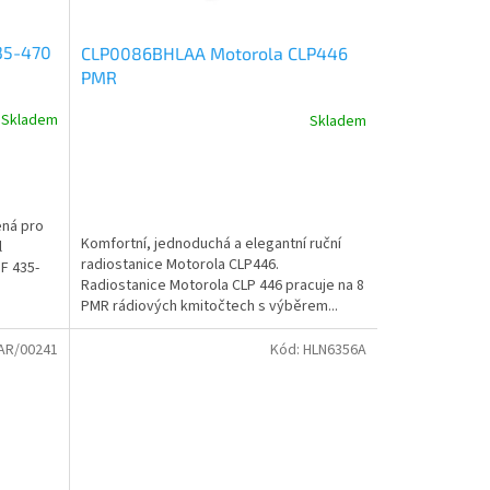
35-470
CLP0086BHLAA Motorola CLP446
PMR
Skladem
Skladem
ená pro
Komfortní, jednoduchá a elegantní ruční
l
radiostanice Motorola CLP446.
F 435-
Radiostanice Motorola CLP 446 pracuje na 8
PMR rádiových kmitočtech s výběrem...
AR/00241
Kód:
HLN6356A