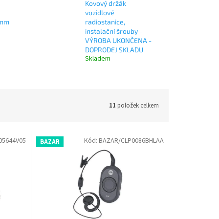
Kovový držák
vozidlové
5mm
radiostanice,
instalační šrouby -
VÝROBA UKONČENA -
DOPRODEJ SKLADU
Skladem
11
položek celkem
05644V05
Kód:
BAZAR/CLP0086BHLAA
BAZAR