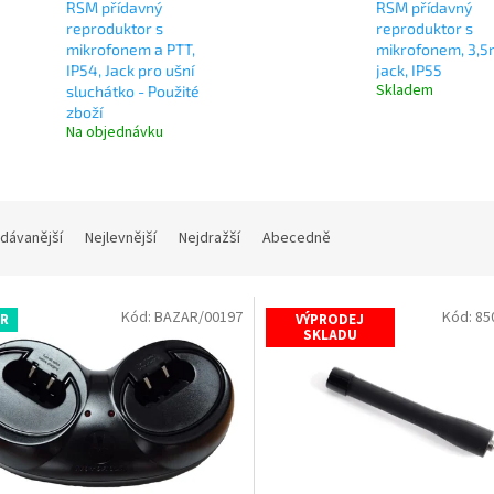
RSM přídavný
RSM přídavný
reproduktor s
reproduktor s
mikrofonem a PTT,
mikrofonem, 3,
IP54, Jack pro ušní
jack, IP55
Skladem
sluchátko - Použité
zboží
Na objednávku
dávanější
Nejlevnější
Nejdražší
Abecedně
Kód:
BAZAR/00197
Kód:
85
R
VÝPRODEJ
SKLADU