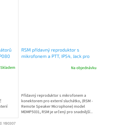
átorů
RSM přídavný reproduktor s
 P080
mikrofonem a PTT, IP54, Jack pro
ušní sluchátko - Použité zboží
Skladem
Na objednávku
Přídavný reproduktor s mikrofonem a
č
konektorem pro externí sluchátko, (RSM -
terií
Remote Speaker Microphone) model
MDMP5031, RSM je určený pro snadnější...
d:
YB0307