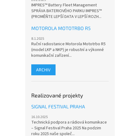
IMPRES™ Battery Fleet Management
SPRÁVA BATERIOVÉHO PARKU IMPRES™
(PROMĚŇTE LEPŠÍ DATA V LEPŠÍ ROZH...
MOTOROLA MOTOTRBO R5
8.1.2025
Ruční radiostanice Motorola Mototrbo R5
(model LKP a NKP) je robustní a výkonné
komunikační zařízení...
ARCHIV
Realizované projekty
SIGNAL FESTIVAL PRAHA
16.10.2025
Technická podpora a rádiová komunikace
– Signal Festival Praha 2025 Na podzim
roku 2025 naše společ...