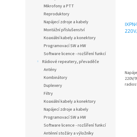
Mikrofony a PTT
Reproduktory
Napájecí zdroje a kabely
IXPN4
Montážní příslušenství
220V
stojá
Koaxiální kabely a konektory
Programovací SW a HW
Software licence - rozšíření funkcí
Rádiové repeatery, převaděče
Antény
Napáje
Kombinátory
220V/9
radios
Duplexery
Filtry
Koaxiální kabely a konektory
Napájecí zdroje a kabely
Programovací SW a HW
Software licence - rozšíření funkcí
Anténní stožáry a výložníky