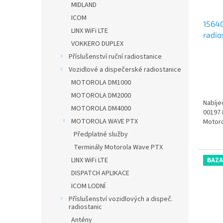
d
t
MIDLAND
u
ů
ICOM
1564
k
LINX WiFi LTE
radio
t
VOKKERO DUPLEX
ů
Příslušenství ruční radiostanice
Vozidlové a dispečerské radiostanice
MOTOROLA DM1000
MOTOROLA DM2000
Nabíje
MOTOROLA DM4000
00197 
MOTOROLA WAVE PTX
Motoro
Předplatné služby
Terminály Motorola Wave PTX
LINX WiFi LTE
BAZA
DISPATCH APLIKACE
ICOM LODNÍ
Příslušenství vozidlových a dispeč.
radiostanic
Antény