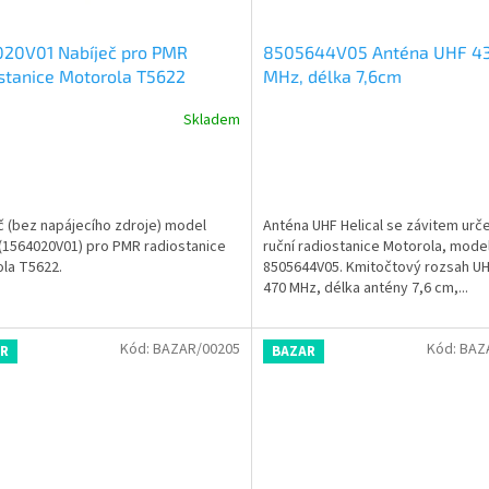
020V01 Nabíječ pro PMR
8505644V05 Anténa UHF 4
stanice Motorola T5622
MHz, délka 7,6cm
Skladem
č (bez napájecího zdroje) model
Anténa UHF Helical se závitem urč
(1564020V01) pro PMR radiostanice
ruční radiostanice Motorola, mode
la T5622.
8505644V05. Kmitočtový rozsah UH
470 MHz, délka antény 7,6 cm,...
Kód:
BAZAR/00205
Kód:
BAZ
R
BAZAR