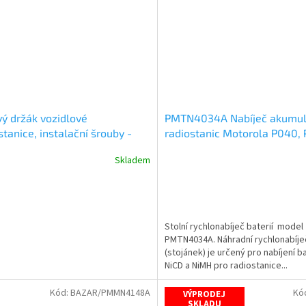
ý držák vozidlové
PMTN4034A Nabíječ akumul
stanice, instalační šrouby -
radiostanic Motorola P040,
BA UKONČENA - DOPRODEJ
Skladem
DU
Stolní rychlonabíječ baterií model
PMTN4034A. Náhradní rychlonabíje
(stojánek) je určený pro nabíjení ba
NiCD a NiMH pro radiostanice...
Kód:
BAZAR/PMMN4148A
Kó
VÝPRODEJ
SKLADU