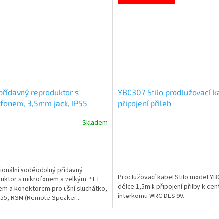
řídavný reproduktor s
YB0307 Stilo prodlužovací k
fonem, 3,5mm jack, IP55
připojení přileb
Skladem
ionální voděodolný přídavný
Prodlužovací kabel Stilo model YB
uktor s mikrofonem a velkým PTT
délce 1,5m k připojení přilby k cen
kem a konektorem pro ušní sluchátko,
interkomu WRC DES 9V.
IP55, RSM (Remote Speaker...