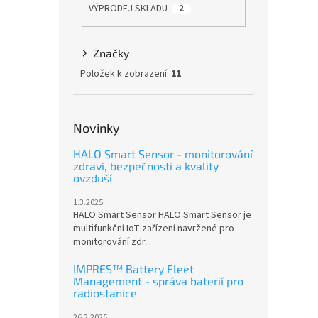
VÝPRODEJ SKLADU
2
Značky
Položek k zobrazení:
11
Novinky
HALO Smart Sensor - monitorování
zdraví, bezpečnosti a kvality
ovzduší
1.3.2025
HALO Smart Sensor HALO Smart Sensor je
multifunkční IoT zařízení navržené pro
monitorování zdr...
IMPRES™ Battery Fleet
Management - správa baterií pro
radiostanice
26.2.2025