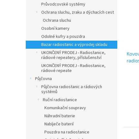
Průvodcovské systémy
Ochrana sluchu, zraku a dýchacích cest
Ochrana sluchu
Osobní kamery
Odolné kufry a pouzdra
Bazar radiostanic a výprodej skladu
UKONČENÝ PRODEJ - Radiostanice,
Kovov
rádiové repeatery, příslušenství
radio
UKONČENÝ PRODEJ - Radiostanice,
VÝRO
rádiové repeate
SKLA
Půjčovna
Půjčovna radiostanic a rádiových
systémů
Ruční radiostanice
Komunikační soupravy
Náhradní baterie
Nabíječe baterií
Pouzdra na radiostanice