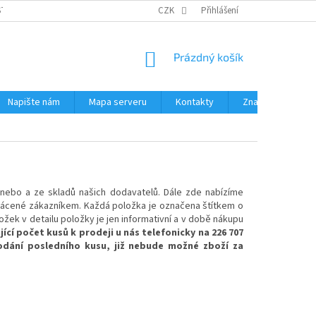
STÉMY
PŘÍSLUŠENSTVÍ RUČNÍ RADIOSTANICE
CZK
Přihlášení
PŮJČOVNA RADIOSTANI
NÁKUPNÍ
Prázdný košík
KOŠÍK
Napište nám
Mapa serveru
Kontakty
Značky
 nebo a ze skladů našich dodavatelů. Dále zde nabízíme
 vrácené zákazníkem. Každá položka je označena štítkem o
žek v detailu položky je jen informativní a v době nákupu
í počet kusů k prodeji u nás telefonicky na 226 707
odání posledního kusu, již nebude možné zboží za