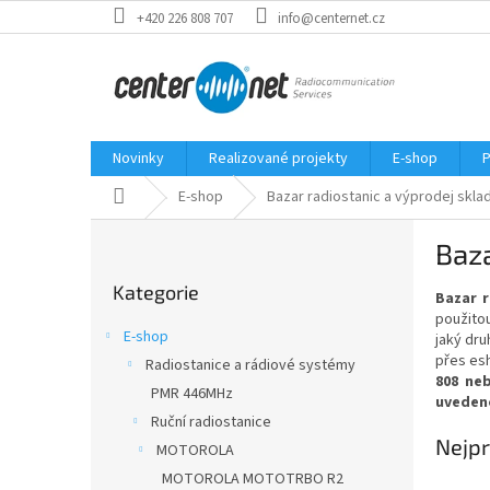
Přejít
+420 226 808 707
info@centernet.cz
na
obsah
Novinky
Realizované projekty
E-shop
P
Domů
E-shop
Bazar radiostanic a výprodej skla
P
Baza
o
Přeskočit
s
Kategorie
kategorie
Bazar r
t
použitou
r
E-shop
jaký dru
a
přes es
Radiostanice a rádiové systémy
n
808 ne
PMR 446MHz
n
uveden
í
Ruční radiostanice
Nejpr
p
MOTOROLA
a
MOTOROLA MOTOTRBO R2