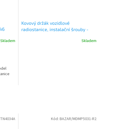
Kovový držák vozidlové
446
radiostanice, instalační šrouby -
VÝROBA UKONČENA - DOPRODEJ
Skladem
Skladem
SKLADU
odel
tanice
TN4034A
Kód:
BAZAR/MDMP5031-R2