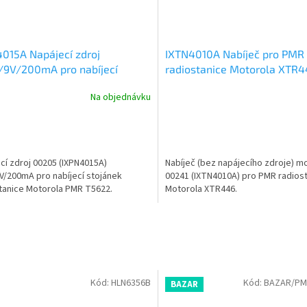
015A Napájecí zdroj
IXTN4010A Nabíječ pro PMR
/9V/200mA pro nabíjecí
radiostanice Motorola XTR
nek radiostanice
Na objednávku
cí zdroj 00205 (IXPN4015A)
Nabíječ (bez napájecího zdroje) m
V/200mA pro nabíjecí stojánek
00241 (IXTN4010A) pro PMR radios
tanice Motorola PMR T5622.
Motorola XTR446.
Kód:
HLN6356B
Kód:
BAZAR/PM
BAZAR