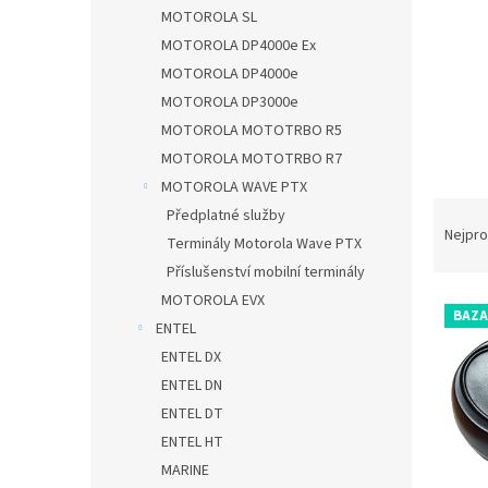
n
MOTOROLA SL
e
MOTOROLA DP4000e Ex
l
MOTOROLA DP4000e
MOTOROLA DP3000e
MOTOROLA MOTOTRBO R5
MOTOROLA MOTOTRBO R7
MOTOROLA WAVE PTX
Ř
Předplatné služby
a
Nejpro
Terminály Motorola Wave PTX
z
Příslušenství mobilní terminály
e
MOTOROLA EVX
V
n
BAZA
ý
í
ENTEL
p
p
ENTEL DX
i
r
ENTEL DN
s
o
ENTEL DT
p
d
ENTEL HT
r
u
o
MARINE
k