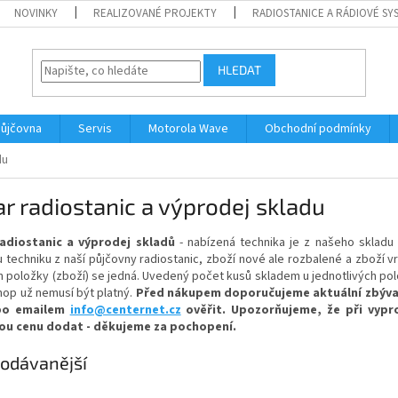
NOVINKY
REALIZOVANÉ PROJEKTY
RADIOSTANICE A RÁDIOVÉ SY
HLEDAT
ůjčovna
Servis
Motorola Wave
Obchodní podmínky
du
r radiostanic a výprodej skladu
adiostanic a výprodej skladů
- nabízená technika je z našeho skladu
 techniku z naší půjčovny radiostanic, zboží nové ale rozbalené a zboží
h položky (zboží) se jedná. Uvedený počet kusů skladem u jednotlivých polo
hop už nemusí být platný.
Před nákupem doporučujeme aktuální zbývajíc
bo emailem
info@centernet.cz
ověřit. Upozorňujeme, že při vypr
ou cenu dodat - děkujeme za pochopení.
odávanější