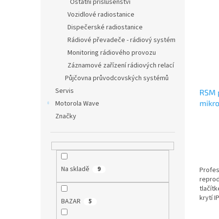
Ostatní příslušenství
Vozidlové radiostanice
Dispečerské radiostanice
Rádiové převadeče - rádiový systém
Monitoring rádiového provozu
Záznamové zařízení rádiových relací
Půjčovna průvodcovských systémů
Servis
RSM p
mikro
Motorola Wave
Značky
Na skladě
9
Profes
reprod
tlačít
krytí 
BAZAR
5