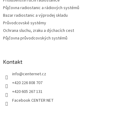
Příslušenství ruční radiostanice
Půjčovna radiostanic a rádiových systémů
Bazar radiostanic a výprodej skladu
Průvodcovské systémy
Ochrana sluchu, zraku a dýchacích cest
Půjčovna průvodcovských systémů
Kontakt
info
@
centernet.cz
+420 226 808 707
+420 605 267 131
Facebook CENTER NET