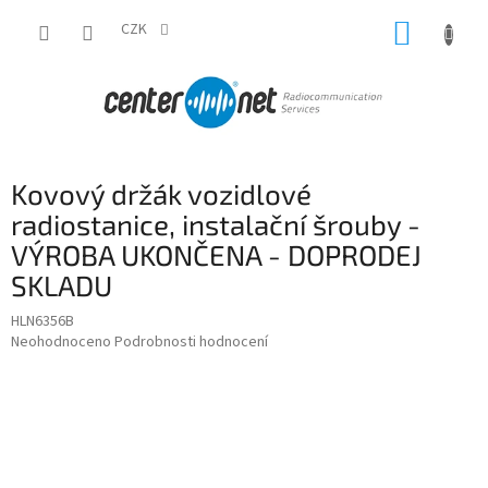
Přejít
NÁKUP
na
CZK
obsah
KOŠÍK
Kovový držák vozidlové
radiostanice, instalační šrouby -
VÝROBA UKONČENA - DOPRODEJ
SKLADU
HLN6356B
Průměrné
Neohodnoceno
Podrobnosti hodnocení
hodnocení
produktu
je
0,0
z
5
hvězdiček.