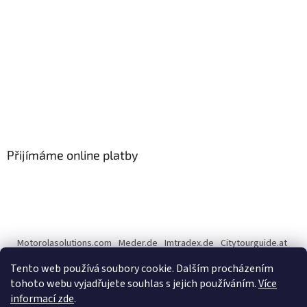
Přijímáme online platby
Motorolasolutions.com
Meder.de
Imtradex.de
Citytourguide.at
Peltor.com
Tento web používá soubory cookie. Dalším procházením
tohoto webu vyjadřujete souhlas s jejich používáním.
Více
informací zde
.