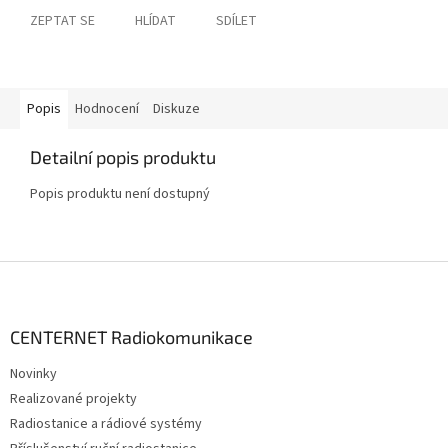
ZEPTAT SE
HLÍDAT
SDÍLET
Popis
Hodnocení
Diskuze
Detailní popis produktu
Popis produktu není dostupný
Z
á
p
a
CENTERNET Radiokomunikace
t
Novinky
í
Realizované projekty
Radiostanice a rádiové systémy