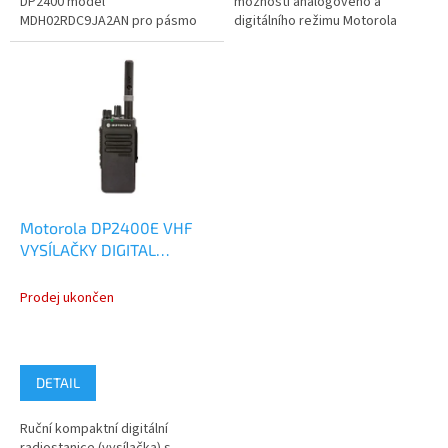
DP2400 model
možností analogového a
MDH02RDC9JA2AN pro pásmo
digitálního režimu Motorola
UHF 403-527MHz. Jedná se o
Mototrbo DP2400E model
zboží, které...
MDH02RDC9VA1AN pro...
Motorola DP2400E VHF
VYSÍLAČKY DIGITAL
ANALOG
MDH02JDC9VA1AN
Prodej ukončen
DETAIL
Ruční kompaktní digitální
radiostanice (vysílačka) s