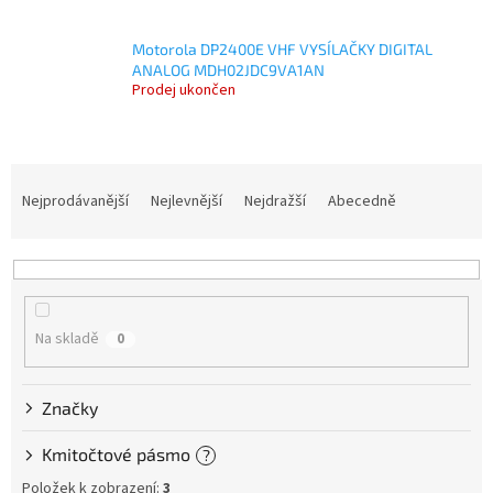
Motorola DP2400E VHF VYSÍLAČKY DIGITAL
ANALOG MDH02JDC9VA1AN
Prodej ukončen
Ř
a
Nejprodávanější
Nejlevnější
Nejdražší
Abecedně
z
e
n
í
p
Na skladě
0
r
o
d
Značky
u
k
Kmitočtové pásmo
?
t
ů
Položek k zobrazení:
3