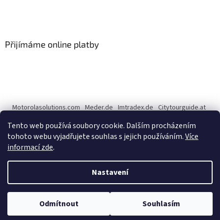
Přijímáme online platby
Motorolasolutions.com
Meder.de
Imtradex.de
Citytourguide.at
Peltor.com
Tento web používá soubory cookie. Dalším procházením
tohoto webu vyjadřujete souhlas s jejich používáním.
Více
informací zde
.
Vytvořil Shoptet
Nastavení
Copyright 2026
CENTERNET.cz
. Všechna práva vyhrazena.
Upravit
Odmítnout
Souhlasím
nastavení cookies