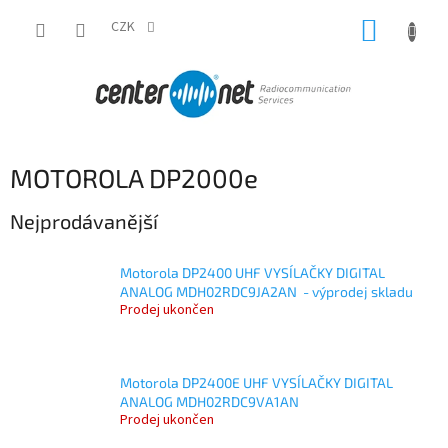
Přejít
NÁKUP
na
CZK
obsah
KOŠÍK
MOTOROLA DP2000e
Nejprodávanější
Motorola DP2400 UHF VYSÍLAČKY DIGITAL
ANALOG MDH02RDC9JA2AN - výprodej skladu
Prodej ukončen
Motorola DP2400E UHF VYSÍLAČKY DIGITAL
ANALOG MDH02RDC9VA1AN
Prodej ukončen