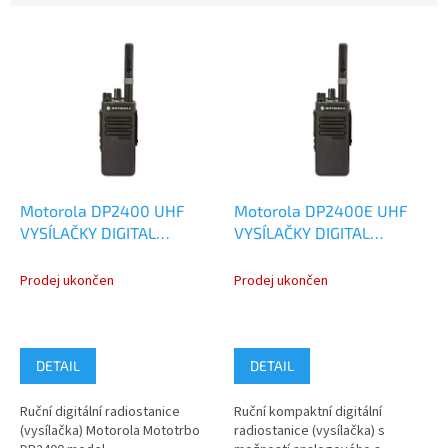
V
ý
p
i
s
p
r
o
d
Motorola DP2400 UHF
Motorola DP2400E UHF
u
VYSÍLAČKY DIGITAL
VYSÍLAČKY DIGITAL
k
ANALOG
ANALOG
t
MDH02RDC9JA2AN -
MDH02RDC9VA1AN
Prodej ukončen
Prodej ukončen
ů
výprodej skladu
DETAIL
DETAIL
Ruční digitální radiostanice
Ruční kompaktní digitální
(vysílačka) Motorola Mototrbo
radiostanice (vysílačka) s