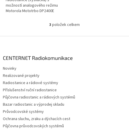
možností analogového režimu
Motorola Mototrbo DP2400E
model MDH02JDC9VA1AN pro
pásmo VHF...
3
položek celkem
O
v
l
Z
á
á
d
p
a
a
CENTERNET Radiokomunikace
c
t
í
Novinky
í
p
Realizované projekty
r
v
Radiostanice a rádiové systémy
k
Příslušenství ruční radiostanice
y
Půjčovna radiostanic a rádiových systémů
v
ý
Bazar radiostanic a výprodej skladu
p
Průvodcovské systémy
i
Ochrana sluchu, zraku a dýchacích cest
s
u
Půjčovna průvodcovských systémů