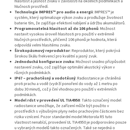
hlasitost a jasnost zvuku v závislosti na okolních podmínkách a
hlučnosti prostředí.
Technologie IMPRES™ pro audio a energii
: IMPRES™ je
systém, který optimalizuje výkon zvuku a prodlužuje životnost
baterie tím, že zajišťuje efektivní nabíjení a údržbu akumulátorů.
Programovatelná hlasitost až do 106 phonů
: Možnost
nastavit vysokou úroveň hlasitosti pro použití v extrémně
hlučných prostředích, přičemž 106 phonů je hodnota, která
odpovídá velmi hlasitému zvuku.
Širokopásmový reproduktor
: Reproduktor, který pokrývá
širokou škálu frekvencí pro kvalitní a jasný zvuk.
Jednoduchá konfigurace zvuku
: Možnost snadno přizpůsobit
nastavení zvuku, což zajišťuje optimální akustický výkon v
různých podmínkách.
IP67 – prachotěsný a vodotěsný
: Radiostanice je chráněná
proti prachu a vodě (vydrží ponoření do vody až 1 metru po
dobu 30 minut), což ji činí vhodnou pro použití v extrémních
podmínkách.
Model rdst v provedení UL TIA4950
: Takto označený model
radiostanice umožňuje, že zařízení může být použito v
prostředích s výbušnými plyny nebo prachovými částicemi bez
rizika vznícení. Pozor standardní model Motorola R5 tuto
vlastnost nenabízí, provedení UL TIA4950 je podporováno pouze
u vybraných modelů takto označených. Také se nejedná o