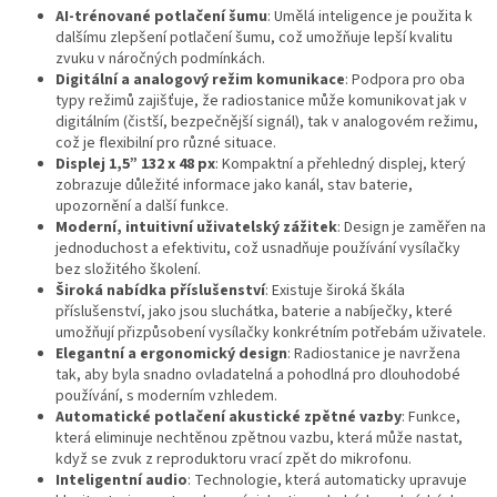
AI-trénované potlačení šumu
: Umělá inteligence je použita k
dalšímu zlepšení potlačení šumu, což umožňuje lepší kvalitu
zvuku v náročných podmínkách.
Digitální a analogový režim komunikace
: Podpora pro oba
typy režimů zajišťuje, že radiostanice může komunikovat jak v
digitálním (čistší, bezpečnější signál), tak v analogovém režimu,
což je flexibilní pro různé situace.
Displej 1,5” 132 x 48 px
: Kompaktní a přehledný displej, který
zobrazuje důležité informace jako kanál, stav baterie,
upozornění a další funkce.
Moderní, intuitivní uživatelský zážitek
: Design je zaměřen na
jednoduchost a efektivitu, což usnadňuje používání vysílačky
bez složitého školení.
Široká nabídka příslušenství
: Existuje široká škála
příslušenství, jako jsou sluchátka, baterie a nabíječky, které
umožňují přizpůsobení vysílačky konkrétním potřebám uživatele.
Elegantní a ergonomický design
: Radiostanice je navržena
tak, aby byla snadno ovladatelná a pohodlná pro dlouhodobé
používání, s moderním vzhledem.
Automatické potlačení akustické zpětné vazby
: Funkce,
která eliminuje nechtěnou zpětnou vazbu, která může nastat,
když se zvuk z reproduktoru vrací zpět do mikrofonu.
Inteligentní audio
: Technologie, která automaticky upravuje