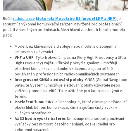
Ruční
radiostanice
Motorola Mototrbo R5 (model LKP a NKP
)
je
robustní a výkonné komunikační zařízení navržené pro profesionální
použití v náročných podmínkách. Mezi hlavní vlastnosti tohoto modelu
patří:
Model bez klávesnice a displeje nebo model s displejem a
limitovanou klávesnicí
VHF a UHF
: Tyto frekvenční pásma (Very High Frequency a Ultra
High Frequency) zajišťují široké pokrytí signálem, umožňují
efektivní komunikaci na dlouhé vzdálenosti a jsou běžně
používaná v profesionálních radiokomunikačních systémech.
Integrované GNSS sledování polohy
: GNSS (Global Navigation
Satellite System) umožňuje sledování polohy uživatele nebo
zařízení pomocí satelitů. To je užitečné pro koordinaci týmů v
terénu.
Potlačení šumu SINC+
: Technologie, která eliminuje nežádoucí
okolní hluk během komunikace, čímž zajišťuje čistý zvuk i v
hlučných prostředích.
Až 32 hodin výdrže baterie
: Umožňuje dlouhodobé používání
vysílačky bez nutnosti častého nabíjení, což je ideální pro
celodenní nasazení.