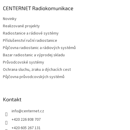
p
a
CENTERNET Radiokomunikace
t
Novinky
í
Realizované projekty
Radiostanice a rádiové systémy
Příslušenství ruční radiostanice
Půjčovna radiostanic a rádiových systémů
Bazar radiostanic a výprodej skladu
Průvodcovské systémy
Ochrana sluchu, zraku a dýchacích cest
Půjčovna průvodcovských systémů
Kontakt
info
@
centernet.cz
+420 226 808 707
+420 605 267 131