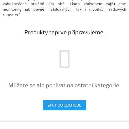
zabezpečené privátní VPN sítě. Tímto způsobem zajišťujeme
monitoring jak pevně instalovaných, tak i mobilních rádiových
repeaterů.
Produkty teprve připravujeme.
Můžete se ale podívat na ostatní kategorie.
ZPĚT DO OBCHODU
Z