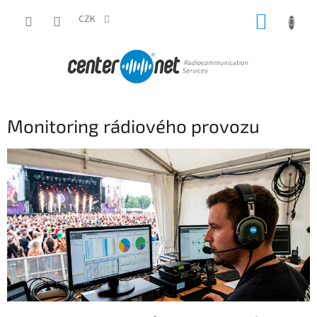
Přejít
NÁKUP
na
CZK
obsah
KOŠÍK
Monitoring rádiového provozu