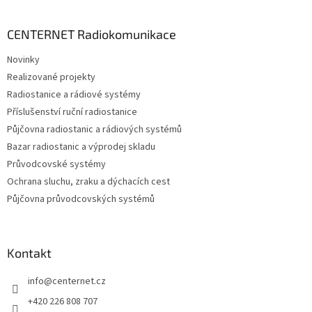
á
p
a
CENTERNET Radiokomunikace
t
Novinky
í
Realizované projekty
Radiostanice a rádiové systémy
Příslušenství ruční radiostanice
Půjčovna radiostanic a rádiových systémů
Bazar radiostanic a výprodej skladu
Průvodcovské systémy
Ochrana sluchu, zraku a dýchacích cest
Půjčovna průvodcovských systémů
Kontakt
info
@
centernet.cz
+420 226 808 707