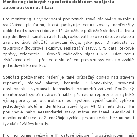
Monitoring rádiových repeaterů s dohledem napájení a
automatickou notifikací
Pro monitoring a vyhodnocení provozních stavů rádiového systému
využíváme platformu, která poskytuje centralizovaný nepřetržitý
dohled nad stavem rádiové sítě. Umožňuje průběžně sledovat aktivitu
na jednotlivých kanálech a slotech, rozlišovat hlasové i datové relace a
zaznamenávat důležité provozní údaje, jako jsou ID radiostanic,
talkgroupy (hovorové skupiny), registrační stavy, GPS data, textové
zprávy, telemetrie i úroveň rádiového signálu RSSI. Díky tomu
získáváme detailní přehled o skutečném provozu systému i o kvalitě
jednotlivých komunikací.
Součástí používaného řešení je také průběžný dohled nad stavem
repeaterů, rádiové alarmy, kontrola IP konektivity, provozní
dostupnosti a vybraných technických parametrů zařízení. Používaný
monitorovací systém zároveň nabízí přehledné reporty a analytické
výstupy pro vyhodnocení obsazenosti systému, využití kanálů, vytížení
jednotlivých slotů a identifikaci stavů typu All Channels Busy. Na
poruchové nebo nestandardní stavy máme navázané e-mailové i
mobilní notifikace, což umožňuje rychlou prvotní reakci bez nutnosti
fyzické návštěvy lokality.
Pro monitoring využíváme IP datové připojení prostřednictvím naší