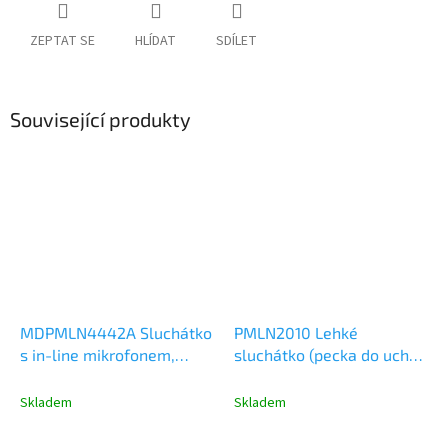
ZEPTAT SE
HLÍDAT
SDÍLET
Související produkty
MDPMLN4442A Sluchátko
PMLN2010 Lehké
s in-line mikrofonem,
sluchátko (pecka do ucha)
PTT/VOX
s mikrofonem a PTT
Skladem
Skladem