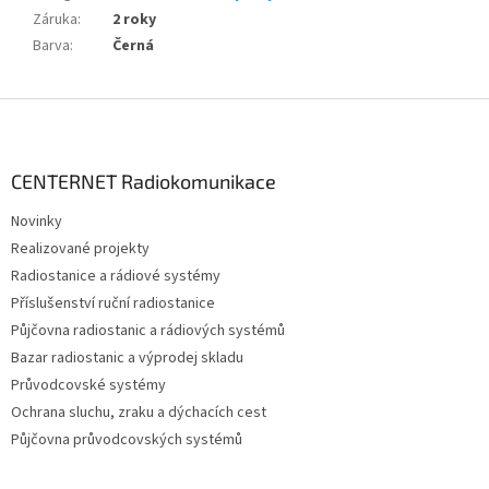
Záruka
:
2 roky
Barva
:
Černá
Z
á
p
a
CENTERNET Radiokomunikace
t
Novinky
í
Realizované projekty
Radiostanice a rádiové systémy
Příslušenství ruční radiostanice
Půjčovna radiostanic a rádiových systémů
Bazar radiostanic a výprodej skladu
Průvodcovské systémy
Ochrana sluchu, zraku a dýchacích cest
Půjčovna průvodcovských systémů