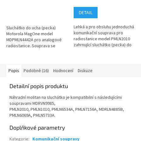
DETAIL
Lehká a pro obsluhu jednoduchá
Sluchátko do ucha (pecka)
komunikační souprava pro
Motorola MagOne model
radiostanice model PMLN2010
MDPMLN4442A pro analogové
zahrnující sluchátko (pecka) do
radiostanice. Souprava se
ucha s molitanem pro vyšší...
skládá z lehkého sluchátka do
ucha a...
Popis
Podobné (16)
Hodnocení
Diskuze
Detailní popis produktu
Náhradní molitan na sluchátko je kompatibilní s následujícími
soupravami MDRVN9985,
PMLN2010, PMLN1010, PMLN6534A, PMLN7156A, MDRLN4885B,
PMLN6069A, PMLN5733A.
Doplňkové parametry
Kategorie
:
Komunikační soupravy