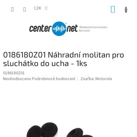
Přejít
NÁKUP
na
CZK
obsah
KOŠÍK
0186180Z01 Náhradní molitan pro
sluchátko do ucha - 1ks
0186180Z01
Průměrné
Neohodnoceno
Podrobnosti hodnocení
Značka:
Motorola
hodnocení
produktu
je
0,0
z
5
hvězdiček.