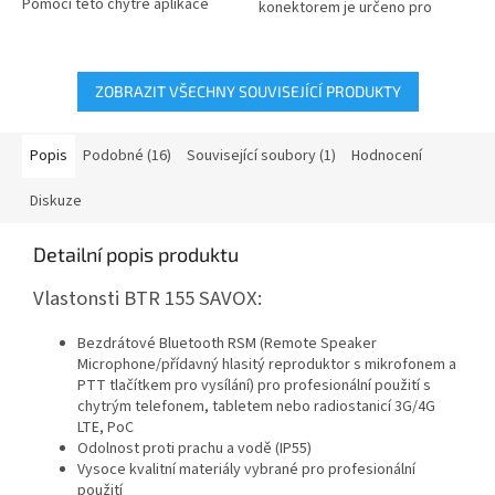
Pomocí této chytré aplikace
konektorem je určeno pro
můžete se svými
připojení k RSM přídavnému
spolupracovníky...
reproduktoru...
ZOBRAZIT VŠECHNY SOUVISEJÍCÍ PRODUKTY
Popis
Podobné (16)
Související soubory (1)
Hodnocení
Diskuze
Detailní popis produktu
Vlastonsti BTR 155 SAVOX:
Bezdrátové Bluetooth RSM (Remote Speaker
Microphone/přídavný hlasitý reproduktor s mikrofonem a
PTT tlačítkem pro vysílání) pro profesionální použití s
chytrým telefonem, tabletem nebo radiostanicí 3G/4G
LTE, PoC
Odolnost proti prachu a vodě (IP55)
Vysoce kvalitní materiály vybrané pro profesionální
použití