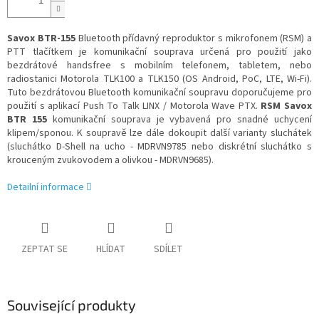
Savox BTR-155
Bluetooth přídavný reproduktor s mikrofonem (RSM) a
PTT tlačítkem je komunikační souprava určená pro použití jako
bezdrátové handsfree s mobilním telefonem, tabletem, nebo
radiostanici Motorola TLK100 a TLK150 (OS Android, PoC, LTE, Wi-Fi).
Tuto bezdrátovou Bluetooth komunikační soupravu doporučujeme pro
použití s aplikací Push To Talk LINX / Motorola Wave PTX.
RSM Savox
BTR 155
komunikační souprava je vybavená pro snadné uchycení
klipem/sponou. K soupravě lze dále dokoupit další varianty sluchátek
(sluchátko D-Shell na ucho -
MDRVN9785
nebo diskrétní sluchátko s
krouceným zvukovodem a olivkou -
MDRVN9685
).
Detailní informace
ZEPTAT SE
HLÍDAT
SDÍLET
Související produkty