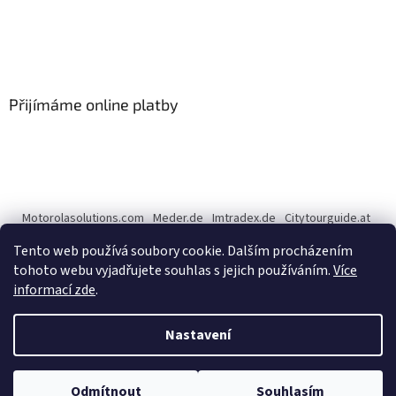
Přijímáme online platby
Motorolasolutions.com
Meder.de
Imtradex.de
Citytourguide.at
Peltor.com
Tento web používá soubory cookie. Dalším procházením
tohoto webu vyjadřujete souhlas s jejich používáním.
Více
informací zde
.
Vytvořil Shoptet
Nastavení
Copyright 2026
CENTERNET.cz
. Všechna práva vyhrazena.
Upravit
Odmítnout
Souhlasím
nastavení cookies