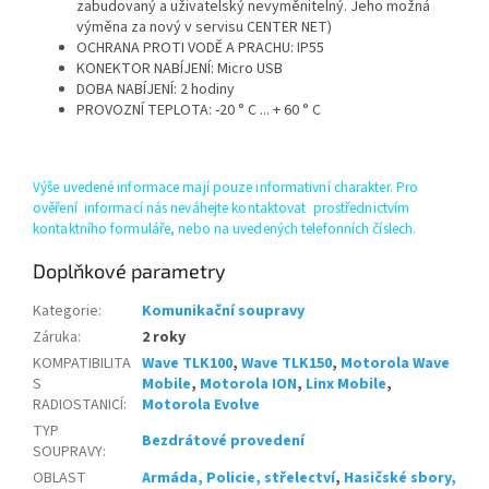
zabudovaný a uživatelský nevyměnitelný. Jeho možná
výměna za nový v servisu CENTER NET)
OCHRANA PROTI VODĚ A PRACHU: IP55
KONEKTOR NABÍJENÍ: Micro USB
DOBA NABÍJENÍ: 2 hodiny
PROVOZNÍ TEPLOTA: -20 ° C ... + 60 ° C
Výše uvedené informace mají pouze informativní charakter. Pro
ověření informací nás neváhejte kontaktovat prostřednictvím
kontaktního formuláře, nebo na uvedených telefonních číslech.
Doplňkové parametry
Kategorie
:
Komunikační soupravy
Záruka
:
2 roky
KOMPATIBILITA
Wave TLK100
,
Wave TLK150
,
Motorola Wave
S
Mobile
,
Motorola ION
,
Linx Mobile
,
RADIOSTANICÍ
:
Motorola Evolve
TYP
Bezdrátové provedení
SOUPRAVY
:
OBLAST
Armáda, Policie, střelectví
,
Hasičské sbory,