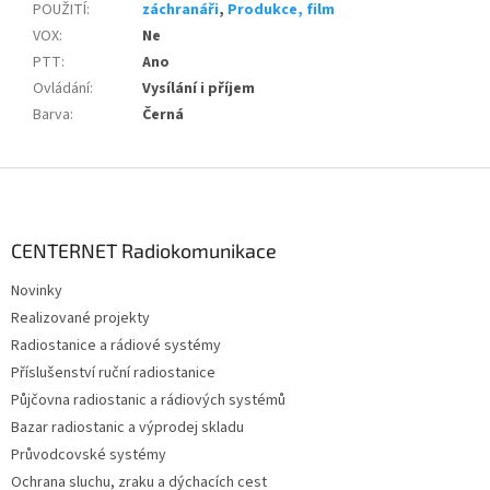
POUŽITÍ
:
záchranáři
,
Produkce, film
VOX
:
Ne
PTT
:
Ano
Ovládání
:
Vysílání i příjem
Barva
:
Černá
Z
á
p
a
CENTERNET Radiokomunikace
t
Novinky
í
Realizované projekty
Radiostanice a rádiové systémy
Příslušenství ruční radiostanice
Půjčovna radiostanic a rádiových systémů
Bazar radiostanic a výprodej skladu
Průvodcovské systémy
Ochrana sluchu, zraku a dýchacích cest