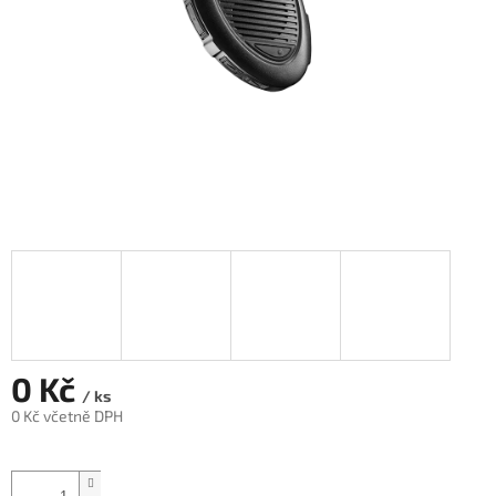
0 Kč
/ ks
0 Kč včetně DPH
Měrná
cena: