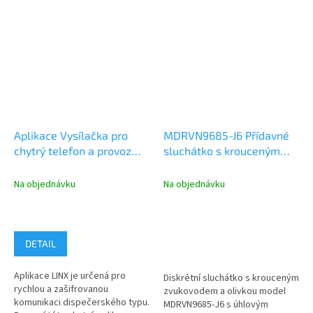
Aplikace Vysílačka pro
MDRVN9685-J6 Přídavné
chytrý telefon a provoz
sluchátko s krouceným
služby LINX
zvukovodem a olivkou pro
RSM, úhlový konektor
Na objednávku
Na objednávku
DETAIL
Aplikace LINX je určená pro
Diskrétní sluchátko s krouceným
rychlou a zašifrovanou
zvukovodem a olivkou model
komunikaci dispečerského typu.
MDRVN9685-J6 s úhlovým