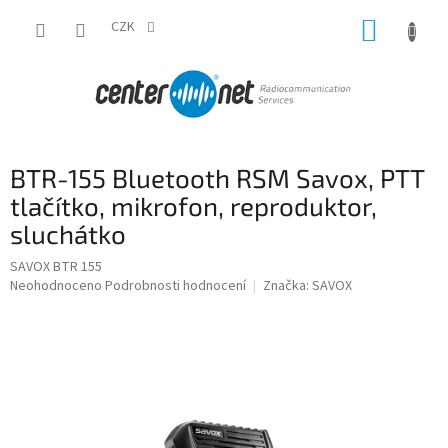
Přejít
NÁKUP
na
CZK
obsah
KOŠÍK
BTR-155 Bluetooth RSM Savox, PTT
tlačítko, mikrofon, reproduktor,
sluchátko
SAVOX BTR 155
Průměrné
Neohodnoceno
Podrobnosti hodnocení
Značka:
SAVOX
hodnocení
produktu
je
0,0
z
5
hvězdiček.