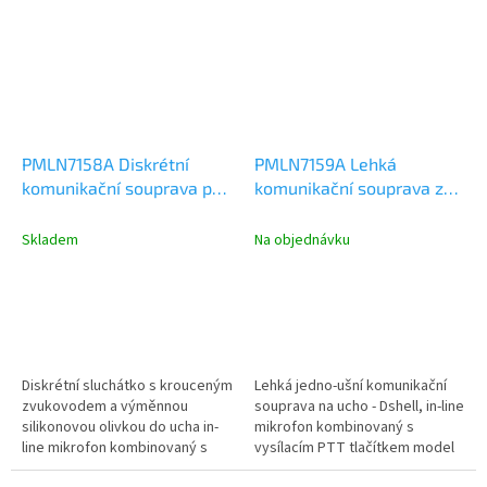
PMLN7158A Diskrétní
PMLN7159A Lehká
komunikační souprava pro
komunikační souprava za
ruční radiostanice SL
ucho pro radiostanice SL
Skladem
Na objednávku
Diskrétní sluchátko s krouceným
Lehká jedno-ušní komunikační
zvukovodem a výměnnou
souprava na ucho - Dshell, in-line
silikonovou olivkou do ucha in-
mikrofon kombinovaný s
line mikrofon kombinovaný s
vysílacím PTT tlačítkem model
vysílacím PTT tlačítkem model...
PMLN7159A. Klíčovací tlačítko...