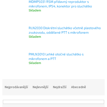
MDMP5031 RSM přídavný reproduktor s
mikrofonem, IP54, konektor pro sluchátko
Skladem
RLN2030 Diskrétní sluchátko včetně plastového
zvukovodu, oddělené PTT s mikrofonem
Skladem
PMLN3010 Lehké otočné sluchátko s
mikrofonem a PTT
Skladem
Ř
a
Nejprodávanější
Nejlevnější
Nejdražší
Abecedně
z
e
n