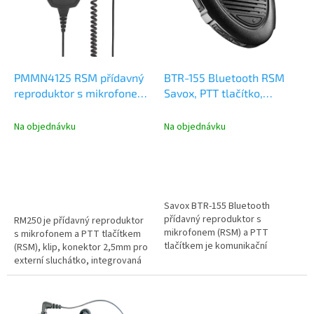
i
s
p
r
o
d
PMMN4125 RSM přídavný
BTR-155 Bluetooth RSM
u
reproduktor s mikrofonem,
Savox, PTT tlačítko,
k
PTT, IP67, konektor pro
mikrofon, reproduktor,
t
sluchátko
sluchátko
Na objednávku
Na objednávku
ů
Savox BTR-155 Bluetooth
přídavný reproduktor s
RM250 je přídavný reproduktor
mikrofonem (RSM) a PTT
s mikrofonem a PTT tlačítkem
tlačítkem je komunikační
(RSM), klip, konektor 2,5mm pro
souprava určená pro použití
externí sluchátko, integrovaná
jako bezdrátové...
baterie Li-ion 1130mAh,...