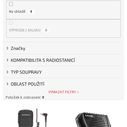
í
p
Na skladě
4
r
o
d
VÝPRODEJ SKLADU
0
u
k
t
Značky
ů
KOMPATIBILITA S RADIOSTANICÍ
TYP SOUPRAVY
OBLAST POUŽITÍ
VYMAZAT FILTRY
Položek k zobrazení:
9
V
ý
p