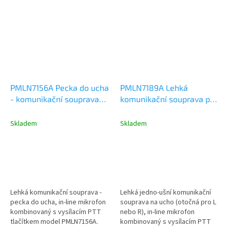
PMLN7156A Pecka do ucha
PMLN7189A Lehká
- komunikační souprava
komunikační souprava pro
pro ruční radiostanice SL
ruční radiostanice SL
Skladem
Skladem
Lehká komunikační souprava -
Lehká jedno-ušní komunikační
pecka do ucha, in-line mikrofon
souprava na ucho (otočná pro L
kombinovaný s vysílacím PTT
nebo R), in-line mikrofon
tlačítkem model PMLN7156A.
kombinovaný s vysílacím PTT