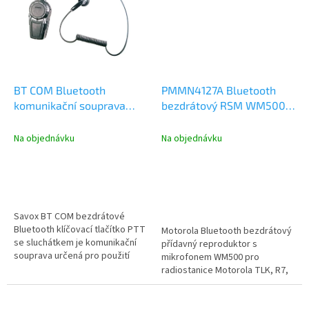
BT COM Bluetooth
PMMN4127A Bluetooth
komunikační souprava
bezdrátový RSM WM500
Savox, PTT tlačítko,
pro radiostanice Motorola
mikrofon, sluchátko
Na objednávku
Na objednávku
Savox BT COM bezdrátové
Bluetooth klíčovací tlačítko PTT
Motorola Bluetooth bezdrátový
se sluchátkem je komunikační
přídavný reproduktor s
souprava určená pro použití
mikrofonem WM500 pro
jako bezdrátové handsfree s...
radiostanice Motorola TLK, R7,
Evolve a ION s podporou
Bluetooth,...