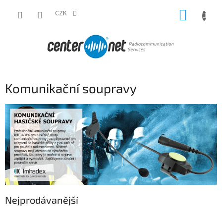
Přejít
NÁKUP
na
CZK
obsah
KOŠÍK
Komunikační soupravy
Nejprodávanější