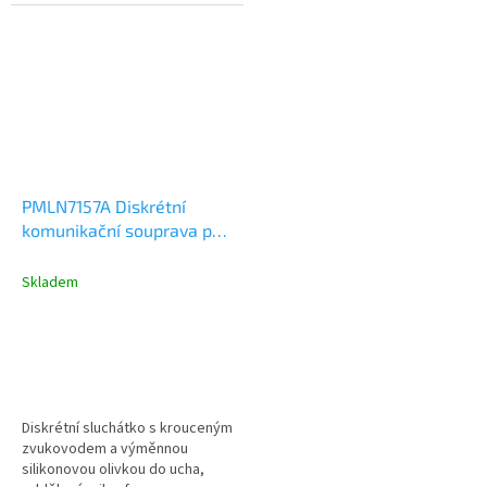
Klíčovací tlačítko s
tlačítkem model PMLN7189A....
mikrofonem...
PMLN7157A Diskrétní
komunikační souprava pro
ruční radiostanice SL
Skladem
Diskrétní sluchátko s krouceným
zvukovodem a výměnnou
silikonovou olivkou do ucha,