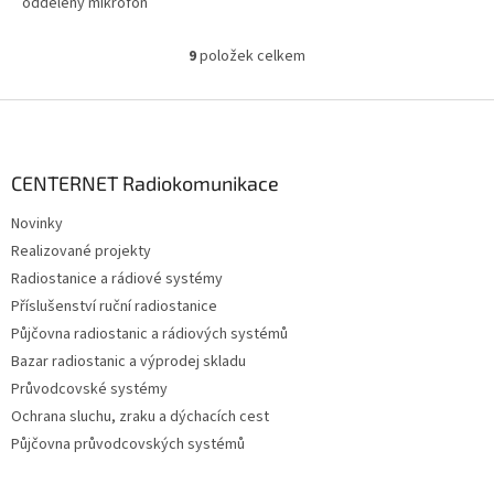
oddělený mikrofon
kombinovaný s vysílacím PTT
tlačítkem model...
9
položek celkem
O
v
l
Z
á
á
d
p
a
a
CENTERNET Radiokomunikace
c
t
í
Novinky
í
p
Realizované projekty
r
v
Radiostanice a rádiové systémy
k
Příslušenství ruční radiostanice
y
Půjčovna radiostanic a rádiových systémů
v
ý
Bazar radiostanic a výprodej skladu
p
Průvodcovské systémy
i
Ochrana sluchu, zraku a dýchacích cest
s
u
Půjčovna průvodcovských systémů