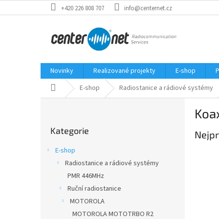
Přejít
+420 226 808 707
info@centernet.cz
na
obsah
Novinky
Realizované projekty
E-shop
P
Domů
E-shop
Radiostanice a rádiové systémy
P
Koax
o
Přeskočit
s
Kategorie
kategorie
Nejpr
t
r
E-shop
a
Radiostanice a rádiové systémy
n
PMR 446MHz
n
í
Ruční radiostanice
p
MOTOROLA
a
MOTOROLA MOTOTRBO R2