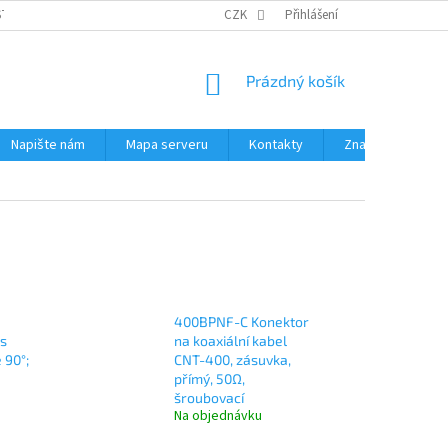
STÉMY
PŘÍSLUŠENSTVÍ RUČNÍ RADIOSTANICE
CZK
Přihlášení
PŮJČOVNA RADIOSTANI
NÁKUPNÍ
Prázdný košík
KOŠÍK
Napište nám
Mapa serveru
Kontakty
Značky
400BPNF-C Konektor
 s
na koaxiální kabel
 90°;
CNT-400, zásuvka,
přímý, 50Ω,
šroubovací
Na objednávku