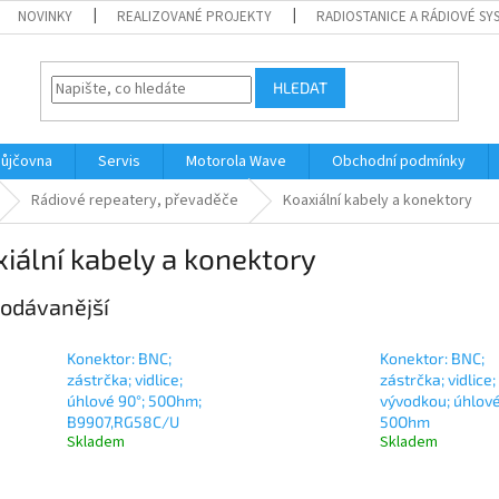
NOVINKY
REALIZOVANÉ PROJEKTY
RADIOSTANICE A RÁDIOVÉ SY
HLEDAT
ůjčovna
Servis
Motorola Wave
Obchodní podmínky
Rádiové repeatery, převaděče
Koaxiální kabely a konektory
iální kabely a konektory
odávanější
Konektor: BNC;
Konektor: BNC;
zástrčka; vidlice;
zástrčka; vidlice;
úhlové 90°; 50Ohm;
vývodkou; úhlové
B9907,RG58C/U
50Ohm
Skladem
Skladem