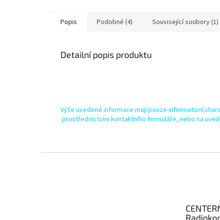
Popis
Podobné (4)
Související soubory (1)
Detailní popis produktu
Výše uvedené informace mají pouze informativní chara
prostřednictvím kontaktního formuláře, nebo na uved
Z
á
p
a
t
CENTER
í
Radioko