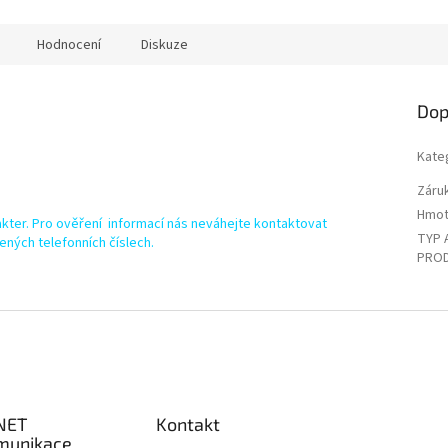
Hodnocení
Diskuze
Dop
Kate
Záru
Hmot
kter. Pro ověření informací nás neváhejte kontaktovat
TYP 
ených telefonních číslech.
PRO
NET
Kontakt
munikace