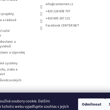
info
@
centernet.cz
+420 226 808 707
 projekty
+420 605 267 131
e a rádiové
Facebook CENTER NET
í ruční
e
diostanic a
systémů
stanic a výprodej
ské systémy
chu, zraku a
cest
růvodcovských
užívá soubory cookie. Dalším
Odmítnout
otorolasolutions.com
Meder.de
Imtradex.de
Citytourguide.at
Peltor.c
tohoto webu vyjadřujete souhlas s jejich