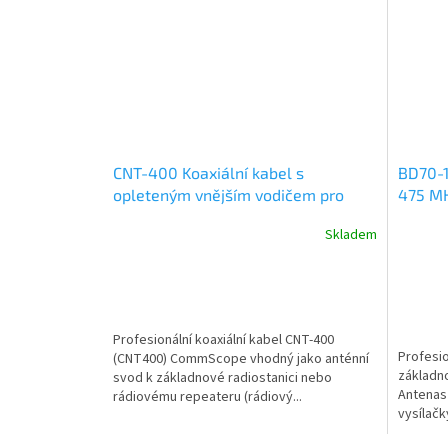
CNT-400 Koaxiální kabel s
BD70-1
opleteným vnějším vodičem pro
475 MH
základnové radiostanice a rádiové
TETRA
Skladem
zesilovače, 50 Ohm
Profesionální koaxiální kabel CNT-400
Profesi
(CNT400) CommScope vhodný jako anténní
základn
svod k základnové radiostanici nebo
Antenas 
rádiovému repeateru (rádiový...
vysílačk