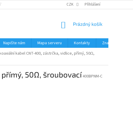
STÉMY
PŘÍSLUŠENSTVÍ RUČNÍ RADIOSTANICE
CZK
Přihlášení
PŮJČOVNA RADIOSTANI
NÁKUPNÍ
Prázdný košík
KOŠÍK
Napište nám
Mapa serveru
Kontakty
Značky
axiální kabel CNT-400, zástrčka, vidlice, přímý, 50Ω,
 přímý, 50Ω, šroubovací
400BPNM-C