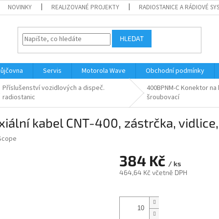
NOVINKY
REALIZOVANÉ PROJEKTY
RADIOSTANICE A RÁDIOVÉ SY
HLEDAT
ůjčovna
Servis
Motorola Wave
Obchodní podmínky
Příslušenství vozidlových a dispeč.
400BPNM-C Konektor na ko
radiostanic
šroubovací
lní kabel CNT-400, zástrčka, vidlice,
cope
384 Kč
/ ks
464,64 Kč včetně DPH
Měrná
cena: