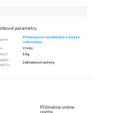
lňkové parametry
Příslušenství vozidlových a dispeč.
gorie
:
radiostanic
ka
:
2 roky
nost
:
5 kg
ANÉNY,
Základnové antény
DUKTU
:
Přijímáme online
platby