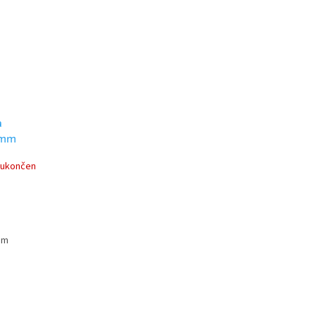
a
2mm
 ukončen
em