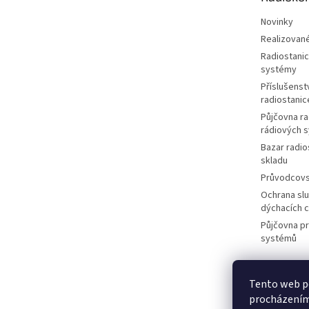
Novinky
Realizované
Radiostanic
systémy
Příslušenstv
radiostanic
Půjčovna ra
rádiových 
Bazar radio
skladu
Průvodcov
Ochrana slu
dýchacích 
Půjčovna p
systémů
Tento web po
M
procházením 