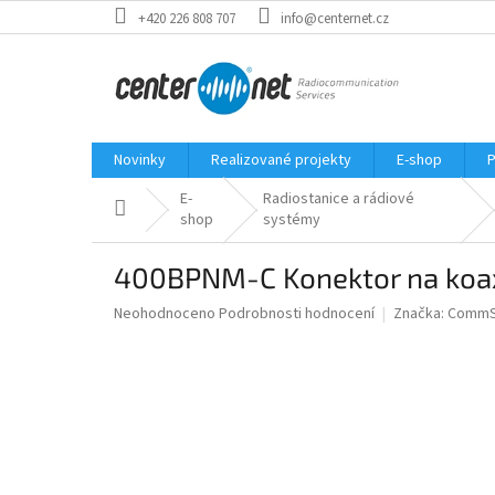
Přejít
+420 226 808 707
info@centernet.cz
na
obsah
Novinky
Realizované projekty
E-shop
P
E-
Radiostanice a rádiové
Domů
shop
systémy
400BPNM-C Konektor na koaxiá
Průměrné
Neohodnoceno
Podrobnosti hodnocení
Značka:
CommS
hodnocení
produktu
je
0,0
z
5
hvězdiček.