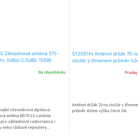
G Základnová anténa 375 -
ST200114 Anténní držák 70 n
z, 0dBd/2,15dBi, 150W,
stožár s třmenem průměr 4
POL
výška 16cm
Na objednávku
Prodej
Anténní držák 70 na stožár s třmen
onální všesměrová dipólová
průměr 42mm výška 16cm žár.
ová anténa BD70-1G Lambda
pro základnové radiostanice /
y nebo rádiové repeatery...