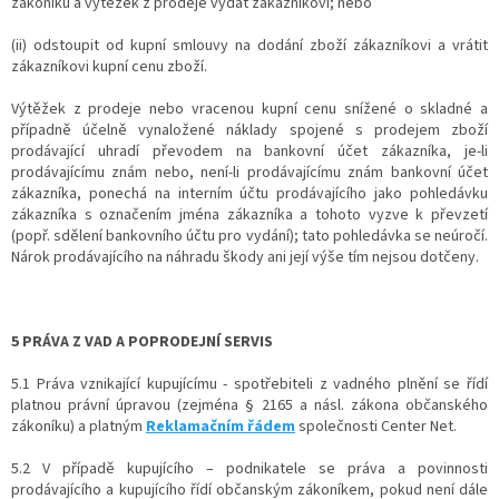
zákoníku a výtěžek z prodeje vydat zákazníkovi; nebo
(ii) odstoupit od kupní smlouvy na dodání zboží zákazníkovi a vrátit
zákazníkovi kupní cenu zboží.
Výtěžek z prodeje nebo vracenou kupní cenu snížené o skladné a
případně účelně vynaložené náklady spojené s prodejem zboží
prodávající uhradí převodem na bankovní účet zákazníka, je-li
prodávajícímu znám nebo, není-li prodávajícímu znám bankovní účet
zákazníka, ponechá na interním účtu prodávajícího jako pohledávku
zákazníka s označením jména zákazníka a tohoto vyzve k převzetí
(popř. sdělení bankovního účtu pro vydání); tato pohledávka se neúročí.
Nárok prodávajícího na náhradu škody ani její výše tím nejsou dotčeny.
5 PRÁVA Z VAD A POPRODEJNÍ SERVIS
5.1 Práva vznikající kupujícímu - spotřebiteli z vadného plnění se řídí
platnou právní úpravou (zejména § 2165 a násl. zákona občanského
zákoníku) a platným
Reklamačním řádem
společnosti Center Net.
5.2 V případě kupujícího – podnikatele se práva a povinnosti
prodávajícího a kupujícího řídí občanským zákoníkem, pokud není dále