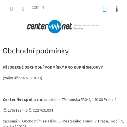
Přejít
NÁKUP
na
CZK
obsah
KOŠÍK
Obchodní podmínky
VŠEOBECNÉ OBCHODNÍ PODMÍNKY PRO KUPNÍ SMLOUVY
(znění účinné 6. 9. 2023)
Center Net spol. s r.o.
se sídlem Třeboňská 530/4, 140 00 Praha 4
IČ: 27631834, DIČ: CZ27631834
zapsaná v Obchodním rejstříku u Městského soudu v Praze, oddíl C,
vložka 120223