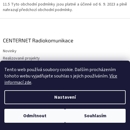
11.5 Tyto obchodní podmínky jsou platné a účinné od 6. 9. 2023 a plně
nahrazují předchozí obchodní podmínky.
Z
á
p
a
CENTERNET Radiokomunikace
t
Novinky
í
Realizované projekty
Radiostanice a rádiové systémy
Tento web používá soubory cookie. Dalším procházením
Příslušenství ruční radiostanice
tohoto webu vyjadřujete souhlas s jejich používáním.
Více
Půjčovna radiostanic a rádiových systémů
informací zde
.
Bazar radiostanic a výprodej skladu
Průvodcovské systémy
Nastavení
Ochrana sluchu, zraku a dýchacích cest
Půjčovna průvodcovských systémů
Odmítnout
Souhlasím