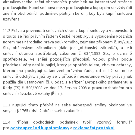
aktualizovaného znění obchodních podmínek na internetové stránce
prodávajícího. Kupní smlouva mezi prodávajícím a kupujícím se vždy řídí
zněním obchodních podmínek platným ke dni, kdy byla kupní smlouva
uzavřena.
11.2 Práva a povinnosti smluvních stran z kupní smlouvy a v souvislosti
s touto se řídí právním řádem České republiky, s vyloučením kolizních
norem mezinárodního práva soukromého, zejména zákonem č. 89/2012
Sb., občanským zákoníkem (dále jen „občanský zákoník“), a je-li
smluvní stranou spotřebitel, zákonem č. 634/1992 Sb., o ochraně
spotřebitele, ve znění pozdějších předpisů. Volbou práva podle
předchozí věty není kupující, který je spotřebitelem, zbaven ochrany,
kterou mu poskytují ustanovení právního řádu, od nichž se nelze
smluvně odchýlit, a jež by se v případě neexistence volby práva jinak
použila dle ustanovení čl. 6 odst. 1 Nařízení Evropského parlamentu a
Rady (ES) č. 593/2008 ze dne 17. června 2008 o právu rozhodném pro
smluvní závazkové vztahy (Řím I).
11.3 Kupující tímto přebírá na sebe nebezpečí změny okolností ve
smyslu § 1765 odst. 2 občanského zákoníku.
11.4 Přílohu obchodních podmínek tvoří vzorový formulář
pro
odstoupení od kupní smlouvy
a
reklamační protokol
.