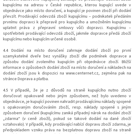
kupujícímu na adresu v České republice, kterou kupující uvede v
objednávce jako místo doručení, a kupující je povinen zboží při dodání
převzít. Prodávající odevzdá zboží kupujícímu – podnikateli předáním
prvnímu dopravci k přepravě pro kupujícího a umožněním kupujícímu
uplatnit práva z přepravní smlouvy vůči dopravci. Kupujícímu –
spotřebiteli prodávající odevzdá zboží, jakmile dopravce předá zboží
kupujícímu nebo kupujícím určené osobě.
4.4 Dodání na místo doručení zahrnuje dodání zboží po první
uzamykatelné dveře bez vynášky zboží dle podmínek dopravce a
způsobu dodání zvoleného kupujícím při objednávce zboží. Bližší
informace o způsobech dodání zboží na místo doručení a nákladech na
dodání zboží jsou k dispozici na www.centernet.cz, zejména pak na
stránce Doprava a platba.
4.5 V případě, že je z důvodů na straně kupujícího nutno zboží
doručovat opakovaně nebo jiným způsobem, než bylo uvedeno v
objednávce, je kupující povinen nahradit prodávajícímu náklady spojené
s opakovaným doručováním zboží, resp. náklady spojené s jiným
způsobem doručení (kupujícímu zaniká případný nárok na dodání zboží
„zdarma“ (v ceně zboží), pokud se takové dodání na dané zboží
vztahovalo). V případě, kdy prodávající nabízí dopravu zboží zdarma, je
předpokladem vzniku práva na bezplatnou dopravu zboží na straně