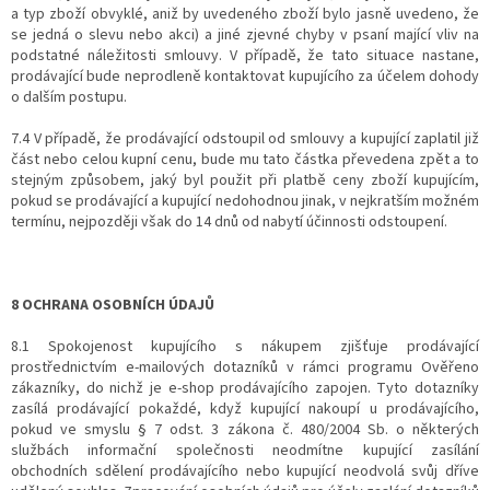
a typ zboží obvyklé, aniž by uvedeného zboží bylo jasně uvedeno, že
se jedná o slevu nebo akci) a jiné zjevné chyby v psaní mající vliv na
podstatné náležitosti smlouvy. V případě, že tato situace nastane,
prodávající bude neprodleně kontaktovat kupujícího za účelem dohody
o dalším postupu.
7.4 V případě, že prodávající odstoupil od smlouvy a kupující zaplatil již
část nebo celou kupní cenu, bude mu tato částka převedena zpět a to
stejným způsobem, jaký byl použit při platbě ceny zboží kupujícím,
pokud se prodávající a kupující nedohodnou jinak, v nejkratším možném
termínu, nejpozději však do 14 dnů od nabytí účinnosti odstoupení.
8 OCHRANA OSOBNÍCH ÚDAJŮ
8.1 Spokojenost kupujícího s nákupem zjišťuje prodávající
prostřednictvím e-mailových dotazníků v rámci programu Ověřeno
zákazníky, do nichž je e-shop prodávajícího zapojen. Tyto dotazníky
zasílá prodávající pokaždé, když kupující nakoupí u prodávajícího,
pokud ve smyslu § 7 odst. 3 zákona č. 480/2004 Sb. o některých
službách informační společnosti neodmítne kupující zasílání
obchodních sdělení prodávajícího nebo kupující neodvolá svůj dříve