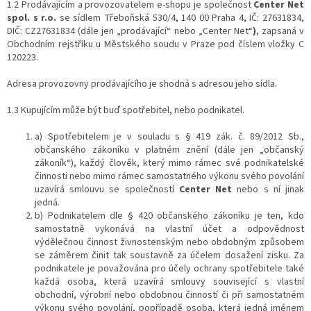
1.2 Prodávajícím a provozovatelem e-shopu je společnost
Center Net
spol. s r.o.
se sídlem Třeboňská 530/4, 140 00 Praha 4, IČ: 27631834,
DIČ: CZ27631834 (dále jen „prodávající“ nebo „Center Net“
)
, zapsaná v
Obchodním rejstříku u Městského soudu v Praze pod číslem vložky C
120223.
Adresa provozovny prodávajícího je shodná s adresou jeho sídla.
1.3 Kupujícím může být buď spotřebitel, nebo podnikatel.
a) Spotřebitelem je v souladu s § 419 zák. č. 89/2012 Sb.,
občanského zákoníku v platném znění (dále jen „občanský
zákoník“), každý člověk, který mimo rámec své podnikatelské
činnosti nebo mimo rámec samostatného výkonu svého povolání
uzavírá smlouvu se společností
Center Net
nebo s ní jinak
jedná.
b) Podnikatelem dle § 420 občanského zákoníku je ten, kdo
samostatně vykonává na vlastní účet a odpovědnost
výdělečnou činnost živnostenským nebo obdobným způsobem
se záměrem činit tak soustavně za účelem dosažení zisku. Za
podnikatele je považována pro účely ochrany spotřebitele také
každá osoba, která uzavírá smlouvy související s vlastní
obchodní, výrobní nebo obdobnou činností či při samostatném
výkonu svého povolání, popřípadě osoba, která jedná jménem