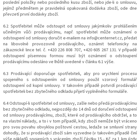
poslední položky nebo posledního kusu zboží, nebo jde-li o smlouvu,
jejímž předmětem je pravidelná opakovaná dodávka zboží, ode dne
převzetí první dodávky zboží.
6.2 Spotřebitel může odstoupit od smlouvy jakýmkoliv prohlášením
učiněným vůči prodávajícímu, např. spotřebitel může oznámení o
odstoupení od smlouvy doručit e-mailem na info@centernet.cz, předat
na libovolné provozovně prodávajícího, oznámit telefonicky na
zákaznické lince tel. č. +420 226 808 707, +420 605 267 131. V případě
odstoupení písemnou formou musí být oznámení o odstoupení
prodávajícímu odesláno ve lhůtě uvedené v článku 6.1 výše.
6.3 Prodávající doporučuje spotřebiteli, aby pro urychlení procesu
spojeného s odstoupením od smlouvy použil vzorový formulář
odstoupení od kupní smlouvy. V takovém případě potvrdí prodávající
spotřebiteli bez zbytečného odkladu přijetí vyplněného formuláře.
6.4 Odstoupí-li spotřebitel od smlouvy, zašle nebo předá prodávajícímu
bez zbytečného odkladu, nejpozději do 14 dnů od doručení odstoupení
od smlouvy prodávajícímu, zboží, které od prodávajícího obdržel, a to
na vlastní náklady, a to i v tom případě, kdy zboží nemůže být vráceno
pro svou povahu obvyklou poštovní cestou, ledaže se smluvní strany
dohodly, že si prodávající zboží sám vyzvedne (v takovém případě činí
výše nákladů spojených s vrácením zboží částku 15,- Kč za 1 km jízdy