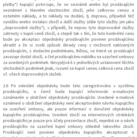
platby“) kupující potvrzuje, že se seznámil anebo byl prodávajícím
seznámen s hlavními vlastnostmi zboží, jeho celkovou cenou a
ostatními náklady, a to náklady na dodání, tj. dopravu, případně též
vynášku anebo instalaci zboží a další služby (dále tyto služby jen jako
„doprovodné služby“), v případě, že nejsou tyto doprovodné služby
zahrnuty v kupní ceně zboží, a stejně tak s tím, že tuto konkrétní cenu
bude po akceptaci objednávky prodávajícím povinen prodávajícímu
uhradit a že si zvolil způsob úhrady ceny z možností nabízených
prodávajícím, s dodacími podmínkami, lhůtou, ve které se prodávající
zavazuje dodat zboží, a činí prodávajícímu nabídku na uzavření smlouvy
za uvedených podmínek. Nevyplývá-li z jednotlivých ustanovení těchto
obchodních podmínek jinak, rozumí se kupní cenou celková cena zboží
vč. všech doprovodných služeb.
2.6 Po odeslání objednávky bude tato zaregistrována v systému
prodávajícího, o čemž bude kupující informován e-mailovým
oznámením o obdržení objednávky prodávajícím. Uvedené e-mailové
oznámení o obdržení objednávky není akceptováním návrhu kupujícího
na uzavření smlouvy, ale pouze informací o doručení objednávky
kupujícího prodávajícímu. Uvedení zboží na internetových stránkách
prodávajícího je pouze pro účely prezentace zboží, nejedná se o návrh
prodávajícího na uzavření kupní smlouvy ohledně takového zboží.
Prodávající není povinen objednávku kupujícího akceptovat a