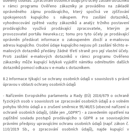
udělený souhlas. Zpracování osobních údajů pro účely zaslání dotazníků
v rámci programu Ověřeno zákazníky je prováděno na základě
oprávněného zájmu prodávajícího, který spočívá ve zjišťování
spokojenosti kupujícího s nákupem. Pro zasílání dotazníků,
vyhodnocování zpětné vazby zákazníků a analýz tržního postavení
prodávajícího využívá prodávající zpracovatele, kterým je
provozovatel portálu Heureka.cz; tomu pro tyto účely je prodávající
oprávněn předávat informace o zakoupeném zboží a e-mailovou
adresu kupujícího. Osobní údaje kupujícího nejsou při zasílání těchto e-
mailových dotazníků předány žádné třetí straně pro její vlastní účely.
Proti zasílání e-mailových dotazníků v rámci programu Ověřeno
zákazníky může kupující kdykoli vyjádřit námitku odmítnutím dalších
dotazníků pomocí odkazu v e-mailu s dotazníkem.
8.2 Informace týkající se ochrany osobních údajů v souvislosti s právní
úpravou v oblasti ochrany osobních údajů
- Nařízením Evropského parlamentu a Rady (EÚ) 2016/679 o ochraně
fyzických osob v souvislosti se zpracování osobních údajů a o volném
pohybu těchto údajů a o zrušení směrnice 95/46/ES (obecné nařízení o
ochraně osobních údajů), (dále jen „GDPR“) - a zavedením opatření na
zajištění souladu postupů prodávajícího s GDPR a se souvisejícími
právními předpisy upravujícími ochranu osobních údajů (např. zákon č.
110/2019 Sb., o zpracování osobních údajů), najde kupující v