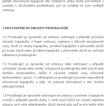
plateb uhrazených kupujícím dle vedlejších smluv bude provedené v
souladu s obchodními podmínkami, jež se vztahují na tyto vedlejší
smlouvy.
7 ODSTOUPENÍ OD SMLOUVY PRODÁVAJÍCÍM
7.1 Prodávající je oprávněn od smlouvy odstoupit v případě porušení
závazku kupujícího z kupní smlouvy, zejména z důvodu nezaplacení
ceny zboží ze strany kupujícího, prodlení kupujícího s převzetím zboží
po koupi zboží nebo prodlení kupujícího s převzetím zboží po vyřízení
reklamace prodávajícím.
7.2 Prodávající je oprávněn od smlouvy dále odstoupit v případě
vyčerpání zásob nebo ztráty schopnosti prodávajícího plnit (zboží není
dodáno dodavatelem, došlo k výrazné změně ceny účtované
dodavatelem, apod.). O odstoupení je prodávající povinen neprodleně
informovat kupujícího a příp. se pokusit dohodnout s ním možné
náhradní řešení.
7.3 Prodávající je oprávněn odstoupit od smlouvy uzavřené s kupujícím
rovněž v případě zjevné chyby v ceně zboží (čímž se rozumí zejména
situace, je-li cena objednaného zboží zjevně jiná, než je pro tento druh