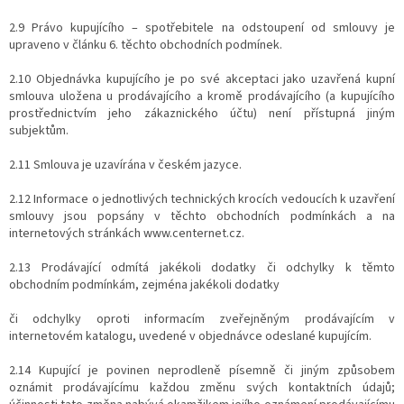
2.9 Právo kupujícího – spotřebitele na odstoupení od smlouvy je
upraveno v článku 6. těchto obchodních podmínek.
2.10 Objednávka kupujícího je po své akceptaci jako uzavřená kupní
smlouva uložena u prodávajícího a kromě prodávajícího (a kupujícího
prostřednictvím jeho zákaznického účtu) není přístupná jiným
subjektům.
2.11 Smlouva je uzavírána v českém jazyce.
2.12 Informace o jednotlivých technických krocích vedoucích k uzavření
smlouvy jsou popsány v těchto obchodních podmínkách a na
internetových stránkách www.centernet.cz.
2.13 Prodávající odmítá jakékoli dodatky či odchylky k těmto
obchodním podmínkám, zejména jakékoli dodatky
či odchylky oproti informacím zveřejněným prodávajícím v
internetovém katalogu, uvedené v objednávce odeslané kupujícím.
2.14 Kupující je povinen neprodleně písemně či jiným způsobem
oznámit prodávajícímu každou změnu svých kontaktních údajů;