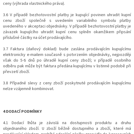
ceny (výhrada vlastnického práva).
3.6 V případě bezhotovostní platby je kupující povinen uhradit kupní
cenu zboží společně s uvedením variabilního symbolu platby
uvedeného v akceptaci objednávky. V případě bezhotovostní platby je
závazek kupujícího uhradit kupní cenu splněn okamžikem připsání
příslušné částky na účet prodávajícího.
3.7 Faktura (daňový doklad) bude zaslána prodávajícím kupujícímu
elektronicky e-mailem současně s potvrzením objednávky, nejpozději
však do 5-ti dnů po úhradě kupní ceny zboží; v případě osobního
odběru pak může být faktura předána kupujícímu v listinné podobě při
převzetí zboží.
3.8 Případné slevy z ceny zboží poskytnuté prodávajícím kupujícímu
nelze vzájemně kombinovat.
4 DODACÍ PODMÍNKY
4.1 Dodací lhůta je závislá na dostupnosti produktu a druhu
objednaného zboží. U zboží běžně dostupného a zboží, které má