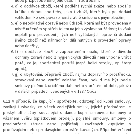
nebo přizpůsobeného jeho osobním potřebám,
d) o dodávce zboží, které podléhá rychlé zkáze, nebo zboží s
krátkou dobou spotřeby, jako i zboží, které bylo po dodání
vzhledem ke své povaze nenávratně smíseno s jiným zbožím,
e) o neodkladné opravě nebo údržbě, která má být provedena v
místě určeném spotřebitelem na jeho výslovnou žádost; to však
neplatí pro provedení jiných než vyžádaných oprav či dodání
jiného zboží než náhradních dílů nutných k provedení opravy
nebo údržby,
f) o dodávce zboží v zapečetěném obalu, které z důvodu
ochrany zdraví nebo z hygienických důvodů není vhodné vrátit
poté, co jej spotřebitel porušil (např. holicí strojky, epilátory
apod.),
g) o ubytování, přepravě zboží, nájmu dopravního prostředku,
stravování nebo využití volného času, pokud má být podle
smlouvy plněno k určitému datu nebo v určitém období, jakož i
v dalších případech uvedených v § 1837 ObčZ.
6.12 V případě, že kupující - spotřebitel odstoupí od kupní smlouvy,
zanikají i závazky ze všech vedlejších smluv, jejichž předmětem je
poskytnutí služby související s danou kupní smlouvou (smlouvy o
vázaném úvěru (splátkovém prodeji), pojistné smlouvy, smlouvy o
prodloužené záruce nebo pojištění) uzavřených kupujícím s
prodávajícím nebo prodávajícím zprostředkovaných. Případné vrácení