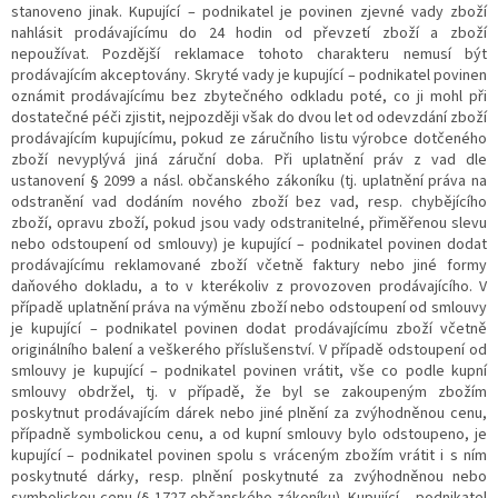
stanoveno jinak. Kupující – podnikatel je povinen zjevné vady zboží
nahlásit prodávajícímu do 24 hodin od převzetí zboží a zboží
nepoužívat. Pozdější reklamace tohoto charakteru nemusí být
prodávajícím akceptovány. Skryté vady je kupující – podnikatel povinen
oznámit prodávajícímu bez zbytečného odkladu poté, co ji mohl při
dostatečné péči zjistit, nejpozději však do dvou let od odevzdání zboží
prodávajícím kupujícímu, pokud ze záručního listu výrobce dotčeného
zboží nevyplývá jiná záruční doba. Při uplatnění práv z vad dle
ustanovení § 2099 a násl. občanského zákoníku (tj. uplatnění práva na
odstranění vad dodáním nového zboží bez vad, resp. chybějícího
zboží, opravu zboží, pokud jsou vady odstranitelné, přiměřenou slevu
nebo odstoupení od smlouvy) je kupující – podnikatel povinen dodat
prodávajícímu reklamované zboží včetně faktury nebo jiné formy
daňového dokladu, a to v kterékoliv z provozoven prodávajícího. V
případě uplatnění práva na výměnu zboží nebo odstoupení od smlouvy
je kupující – podnikatel povinen dodat prodávajícímu zboží včetně
originálního balení a veškerého příslušenství. V případě odstoupení od
smlouvy je kupující – podnikatel povinen vrátit, vše co podle kupní
smlouvy obdržel, tj. v případě, že byl se zakoupeným zbožím
poskytnut prodávajícím dárek nebo jiné plnění za zvýhodněnou cenu,
případně symbolickou cenu, a od kupní smlouvy bylo odstoupeno, je
kupující – podnikatel povinen spolu s vráceným zbožím vrátit i s ním
poskytnuté dárky, resp. plnění poskytnuté za zvýhodněnou nebo
symbolickou cenu (§ 1727 občanského zákoníku). Kupující – podnikatel