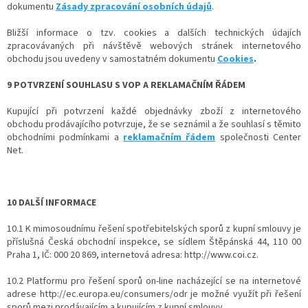
dokumentu
Zásady zpracování osobních údajů
.
Bližší informace o tzv. cookies a dalších technických údajích
zpracovávaných při návštěvě webových stránek internetového
obchodu jsou uvedeny v samostatném dokumentu
Cookies
.
9 POTVRZENÍ SOUHLASU S VOP A REKLAMAČNÍM ŘÁDEM
Kupující při potvrzení každé objednávky zboží z internetového
obchodu prodávajícího potvrzuje, že se seznámil a že souhlasí s těmito
obchodními podmínkami a
reklamačním řádem
společnosti Center
Net.
10 DALŠÍ INFORMACE
10.1 K mimosoudnímu řešení spotřebitelských sporů z kupní smlouvy je
příslušná Česká obchodní inspekce, se sídlem Štěpánská 44, 110 00
Praha 1, IČ: 000 20 869, internetová adresa: http://www.coi.cz.
10.2 Platformu pro řešení sporů on-line nacházející se na internetové
adrese http://ec.europa.eu/consumers/odr je možné využít při řešení
sporů mezi prodávajícím a kupujícím z kupní smlouvy.