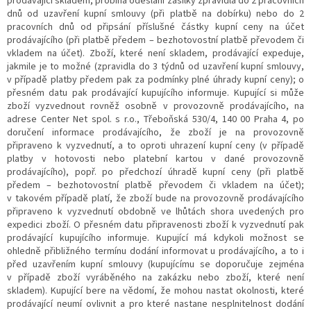
prodávající skladem, probíhá odeslání zásilky zpravidla do 2 pracovních
dnů od uzavření kupní smlouvy (při platbě na dobírku) nebo do 2
pracovních dnů od připsání příslušné částky kupní ceny na účet
prodávajícího (při platbě předem – bezhotovostní platbě převodem či
vkladem na účet). Zboží, které není skladem, prodávající expeduje,
jakmile je to možné (zpravidla do 3 týdnů od uzavření kupní smlouvy,
v případě platby předem pak za podmínky plné úhrady kupní ceny); o
přesném datu pak prodávající kupujícího informuje. Kupující si může
zboží vyzvednout rovněž osobně v provozovně prodávajícího, na
adrese Center Net spol. s r.o., Třeboňská 530/4, 140 00 Praha 4, po
doručení informace prodávajícího, že zboží je na provozovně
připraveno k vyzvednutí, a to oproti uhrazení kupní ceny (v případě
platby v hotovosti nebo platební kartou v dané provozovně
prodávajícího), popř. po předchozí úhradě kupní ceny (při platbě
předem – bezhotovostní platbě převodem či vkladem na účet);
v takovém případě platí, že zboží bude na provozovně prodávajícího
připraveno k vyzvednutí obdobně ve lhůtách shora uvedených pro
expedici zboží. O přesném datu připravenosti zboží k vyzvednutí pak
prodávající kupujícího informuje. Kupující má kdykoli možnost se
ohledně přibližného termínu dodání informovat u prodávajícího, a to i
před uzavřením kupní smlouvy (kupujícímu se doporučuje zejména
v případě zboží vyráběného na zakázku nebo zboží, které není
skladem). Kupující bere na vědomí, že mohou nastat okolnosti, které
prodávající neumí ovlivnit a pro které nastane nesplnitelnost dodání