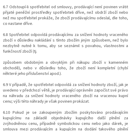
6.7 Odstoupí-li spotřebitel od smlouvy, prodávající není povinen vrátit
přijaté peněžní prostředky spotřebiteli dříve, než obdrží zboží nebo
než mu spotřebitel prokáže, že zboží prodávajícímu odeslal, dle toho,
co nastane dříve.
6.8 Spotřebitel odpovídá prodávajícímu za snížení hodnoty vraceného
zboží v důsledku nakládání s tímto zbožím jiným způsobem, než bylo
nezbytně nutné k tomu, aby se seznámil s povahou, vlastnostmi a
funkčností zboží (tj.
způsobem obdobným a obvyklým při nákupu zboží v kamenném
obchodě), nebo v důsledku toho, že zboží není kompletní (chybí
některé jeho příslušenství apod.).
6.9 V případě, že spotřebitel odpovídá za snížení hodnoty zboží, jak je
uvedeno v předchozí větě, je prodávající oprávněn započíst své právo
na náhradu za snížení hodnoty vraceného zboží na vracenou kupní
cenu; výši této náhrady je však povinen prokázat.
6.10 Pokud je se zakoupeným zbožím poskytováno prodávajícím
kupujícímu na základě objednávky kupujícího další plnění za
zvýhodněnou cenu, případně symbolickou cenu nebo jako dárek, je
smlouva mezi prodávajícím a kupujícím na dodání takového plnění