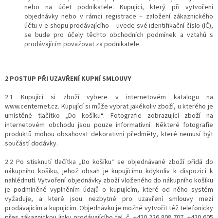
nebo na účet podnikatele. Kupující, který při vytvoření
objednávky nebo v rámci registrace – založení zákaznického
účtu v e-shopu prodávajícího – uvede své identifikační číslo (IČ),
se bude pro účely těchto obchodních podmínek a vztahů s
prodávajícím považovat za podnikatele.
2 POSTUP PŘI UZAVŘENÍ KUPNÍ SMLOUVY
2.1 Kupující si zboží vybere v internetovém katalogu na
www.centernet.cz. Kupující si může vybrat jakékoliv zboží, u kterého je
umístěné tlačítko „Do košíku“. Fotografie zobrazující zboží na
internetovém obchodu jsou pouze informativní. Některé fotografie
produktů mohou obsahovat dekorativní předměty, které nemusí být
součástí dodávky.
2.2 Po stisknutí tlačítka „Do košíku“ se objednávané zboží přidá do
nákupního košíku, jehož obsah je kupujícímu kdykoliv k dispozici k
nahlédnutí. Vytvoření objednávky zboží vloženého do nákupního košíku
je podmíněné vyplněním údajů o kupujícím, které od něho systém
vyžaduje, a které jsou nezbytné pro uzavření smlouvy mezi
prodávajícím a kupujícím. Objednávku je možné vytvořit též telefonicky
přes zákaznickou linku prodávajícího tel. č. +420 226 808 707, +420 605