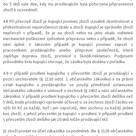
do 5 dnů ode dne, kdy mu prodávajícím byla potvrzena připravenost
zboží k vyzvednutí.
4.8 Při převzetí zboží je kupující povinen zboží vizuálně zkontrolovat a
překontrolovat neporušenost obalu a zboží. Kupující je oprávněn zboží
nepřevzít v případě, že je na zboží nebo na jeho obalu viditelné
mechanické poškození způsobné přepravou nebo v případě, že zboží
není úplné. V takovém případě je kupující povinen sepsat s
pracovníkem prodávajícího anebo přepravní společnosti, která
zajišťuje dopravu zboží, protokol o škodě/reklamaci. Podpisem
průvodního listu kupující stvrzuje, že zásilka byla dodána v pořádku.
4.9 V případě prodlení kupujícího s převzetím zboží je prodávající v
pozici uschovatele (§ 2120 odst. 1 občanského zákoníku) a na právní
vztah kupujícího a prodávajícího se použijí přiměřeně ustanovení
občanského zákoníku o smlouvě o úschově (§ 2402 a násl. občanského
zákoníku). V případě prodlení kupujícího s převzetím zboží delšího než
5 dnů, bude prodávající oprávněn účtovat si za úschovu zboží částku ve
výši 50 Kč za každý, byť i jen započatý, den úschovy za každý jeden
kus zboží, s jehož převzetím je kupující v prodlení. V případě prodlení
s převzetím zboží delšího jak 10 dnů může prodávající též:
(i) zboží prodat na účet zákazníka za podmínek dle § 2126 občanského