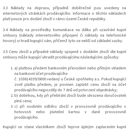
3.3 Náklady na dopravu, případně doběrečné jsou uvedeny na
internetových stránkách prodávajícího. Informace o těchto nákladech
platí pouze pro dodání zboží v rámci území České republiky.
3.4 Náklady na prostředky komunikace na dálku při uzavírání kupní
smlouvy (náklady internetového připojení či náklady na telefonické
hovory) si hradí kupující sám, přičemž tyto se neliší od základní sazby.
3.5 Cenu zboží a případné náklady spojené s dodáním zboží dle kupní
smlouvy může kupující uhradit prodávajícímu následujícími způsoby:
a) platbou předem bankovním převodem nebo přímým vkladem
na bankovní účet prodávajícího
č. 103614339/0800 vedený u České spořitelny a.s. Pokud kupující
zvolí platbu předem, je povinen zaplatit cenu zboží na účet
prodávajícího nejpozději do 7 dnů od potvrzení objednávky;
b) dobírkou, kdy při přebírání zboží bude uhrazena doručovateli
plná cena;
c) při osobním odběru zboží v provozovně prodávajícího v
hotovosti nebo platební kartou v dané provozovně
prodávajícího.
Kupující se stane vlastníkem zboží teprve úplným zaplacením kupní