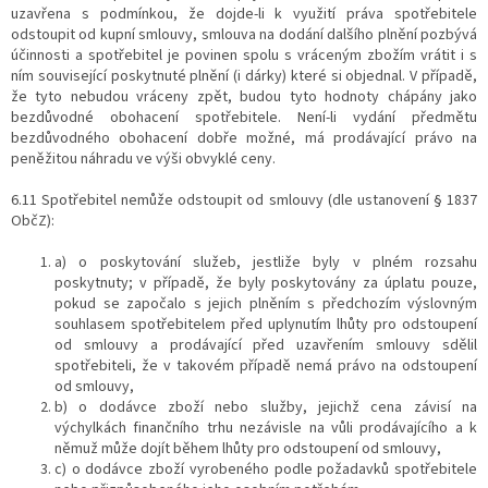
uzavřena s podmínkou, že dojde-li k využití práva spotřebitele
odstoupit od kupní smlouvy, smlouva na dodání dalšího plnění pozbývá
účinnosti a spotřebitel je povinen spolu s vráceným zbožím vrátit i s
ním související poskytnuté plnění (i dárky) které si objednal. V případě,
že tyto nebudou vráceny zpět, budou tyto hodnoty chápány jako
bezdůvodné obohacení spotřebitele. Není-li vydání předmětu
bezdůvodného obohacení dobře možné, má prodávající právo na
peněžitou náhradu ve výši obvyklé ceny.
6.11 Spotřebitel nemůže odstoupit od smlouvy (dle ustanovení § 1837
ObčZ):
a) o poskytování služeb, jestliže byly v plném rozsahu
poskytnuty; v případě, že byly poskytovány za úplatu pouze,
pokud se započalo s jejich plněním s předchozím výslovným
souhlasem spotřebitelem před uplynutím lhůty pro odstoupení
od smlouvy a prodávající před uzavřením smlouvy sdělil
spotřebiteli, že v takovém případě nemá právo na odstoupení
od smlouvy,
b) o dodávce zboží nebo služby, jejichž cena závisí na
výchylkách finančního trhu nezávisle na vůli prodávajícího a k
němuž může dojít během lhůty pro odstoupení od smlouvy,
c) o dodávce zboží vyrobeného podle požadavků spotřebitele