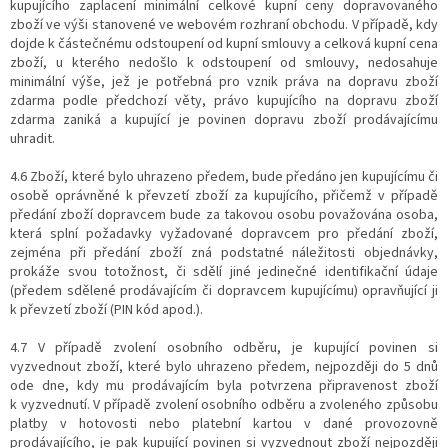
kupujícího zaplacení minimální celkové kupní ceny dopravovaného
zboží ve výši stanovené ve webovém rozhraní obchodu. V případě, kdy
dojde k částečnému odstoupení od kupní smlouvy a celková kupní cena
zboží, u kterého nedošlo k odstoupení od smlouvy, nedosahuje
minimální výše, jež je potřebná pro vznik práva na dopravu zboží
zdarma podle předchozí věty, právo kupujícího na dopravu zboží
zdarma zaniká a kupující je povinen dopravu zboží prodávajícímu
uhradit.
4.6 Zboží, které bylo uhrazeno předem, bude předáno jen kupujícímu či
osobě oprávněné k převzetí zboží za kupujícího, přičemž v případě
předání zboží dopravcem bude za takovou osobu považována osoba,
která splní požadavky vyžadované dopravcem pro předání zboží,
zejména při předání zboží zná podstatné náležitosti objednávky,
prokáže svou totožnost, či sdělí jiné jedinečné identifikační údaje
(předem sdělené prodávajícím či dopravcem kupujícímu) opravňující ji
k převzetí zboží (PIN kód apod.).
4.7 V případě zvolení osobního odběru, je kupující povinen si
vyzvednout zboží, které bylo uhrazeno předem, nejpozději do 5 dnů
ode dne, kdy mu prodávajícím byla potvrzena připravenost zboží
k vyzvednutí. V případě zvolení osobního odběru a zvoleného způsobu
platby v hotovosti nebo platební kartou v dané provozovně
prodávajícího, je pak kupující povinen si vyzvednout zboží nejpozději