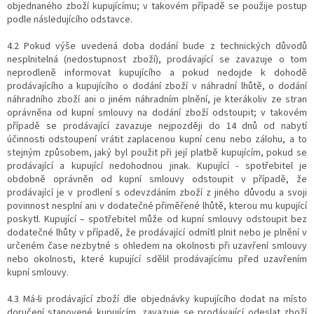
objednaného zboží kupujícímu; v takovém případě se použije postup
podle následujícího odstavce.
4.2 Pokud výše uvedená doba dodání bude z technických důvodů
nesplnitelná (nedostupnost zboží), prodávající se zavazuje o tom
neprodleně informovat kupujícího a pokud nedojde k dohodě
prodávajícího a kupujícího o dodání zboží v náhradní lhůtě, o dodání
náhradního zboží ani o jiném náhradním plnění, je kterákoliv ze stran
oprávněna od kupní smlouvy na dodání zboží odstoupit; v takovém
případě se prodávající zavazuje nejpozději do 14 dnů od nabytí
účinnosti odstoupení vrátit zaplacenou kupní cenu nebo zálohu, a to
stejným způsobem, jaký byl použit při její platbě kupujícím, pokud se
prodávající a kupující nedohodnou jinak. Kupující - spotřebitel je
obdobně oprávněn od kupní smlouvy odstoupit v případě, že
prodávající je v prodlení s odevzdáním zboží z jiného důvodu a svoji
povinnost nesplní ani v dodatečné přiměřené lhůtě, kterou mu kupující
poskytl. Kupující – spotřebitel může od kupní smlouvy odstoupit bez
dodatečné lhůty v případě, že prodávající odmítl plnit nebo je plnění v
určeném čase nezbytné s ohledem na okolnosti při uzavření smlouvy
nebo okolnosti, které kupující sdělil prodávajícímu před uzavřením
kupní smlouvy.
4.3 Má-li prodávající zboží dle objednávky kupujícího dodat na místo
doručení stanovené kupujícím, zavazuje se prodávající odeslat zboží