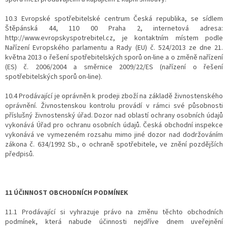
10.3 Evropské spotřebitelské centrum Česká republika, se sídlem
Štěpánská 44, 110 00 Praha 2, internetová adresa:
http://www.evropskyspotrebitel.cz, je kontaktním místem podle
Nařízení Evropského parlamentu a Rady (EU) č. 524/2013 ze dne 21.
května 2013 o řešení spotřebitelských sporů on-line a o změně nařízení
(ES) č. 2006/2004 a směrnice 2009/22/ES (nařízení o řešení
spotřebitelských sporů on-line).
10.4 Prodávající je oprávněn k prodeji zboží na základě živnostenského
oprávnění. Živnostenskou kontrolu provádí v rámci své působnosti
příslušný živnostenský úřad. Dozor nad oblastí ochrany osobních údajů
vykonává Úřad pro ochranu osobních údajů. Česká obchodní inspekce
vykonává ve vymezeném rozsahu mimo jiné dozor nad dodržováním
zákona č. 634/1992 Sb., o ochraně spotřebitele, ve znění pozdějších
předpisů.
11 ÚČINNOST OBCHODNÍCH PODMÍNEK
11.1 Prodávající si vyhrazuje právo na změnu těchto obchodních
podmínek, která nabude účinnosti nejdříve dnem uveřejnění