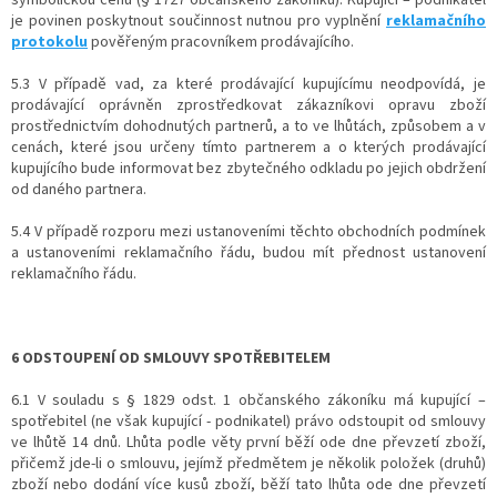
je povinen poskytnout součinnost nutnou pro vyplnění
reklamačního
protokolu
pověřeným pracovníkem prodávajícího.
5.3 V případě vad, za které prodávající kupujícímu neodpovídá, je
prodávající oprávněn zprostředkovat zákazníkovi opravu zboží
prostřednictvím dohodnutých partnerů, a to ve lhůtách, způsobem a v
cenách, které jsou určeny tímto partnerem a o kterých prodávající
kupujícího bude informovat bez zbytečného odkladu po jejich obdržení
od daného partnera.
5.4 V případě rozporu mezi ustanoveními těchto obchodních podmínek
a ustanoveními reklamačního řádu, budou mít přednost ustanovení
reklamačního řádu.
6 ODSTOUPENÍ OD SMLOUVY SPOTŘEBITELEM
6.1 V souladu s § 1829 odst. 1 občanského zákoníku má kupující –
spotřebitel (ne však kupující - podnikatel) právo odstoupit od smlouvy
ve lhůtě 14 dnů. Lhůta podle věty první běží ode dne převzetí zboží,
přičemž jde-li o smlouvu, jejímž předmětem je několik položek (druhů)
zboží nebo dodání více kusů zboží, běží tato lhůta ode dne převzetí