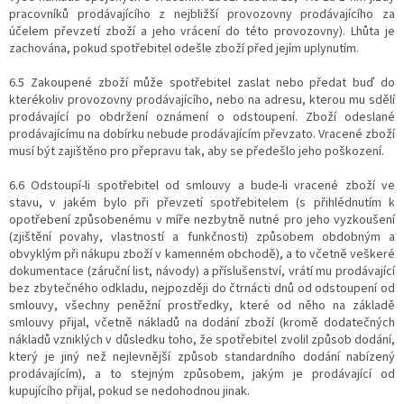
pracovníků prodávajícího z nejbližší provozovny prodávajícího za
účelem převzetí zboží a jeho vrácení do této provozovny). Lhůta je
zachována, pokud spotřebitel odešle zboží před jejím uplynutím.
6.5 Zakoupené zboží může spotřebitel zaslat nebo předat buď do
kterékoliv provozovny prodávajícího, nebo na adresu, kterou mu sdělí
prodávající po obdržení oznámení o odstoupení. Zboží odeslané
prodávajícímu na dobírku nebude prodávajícím převzato. Vracené zboží
musí být zajištěno pro přepravu tak, aby se předešlo jeho poškození.
6.6 Odstoupí-li spotřebitel od smlouvy a bude-li vracené zboží ve
stavu, v jakém bylo při převzetí spotřebitelem (s přihlédnutím k
opotřebení způsobenému v míře nezbytně nutné pro jeho vyzkoušení
(zjištění povahy, vlastností a funkčnosti) způsobem obdobným a
obvyklým při nákupu zboží v kamenném obchodě), a to včetně veškeré
dokumentace (záruční list, návody) a příslušenství, vrátí mu prodávající
bez zbytečného odkladu, nejpozději do čtrnácti dnů od odstoupení od
smlouvy, všechny peněžní prostředky, které od něho na základě
smlouvy přijal, včetně nákladů na dodání zboží (kromě dodatečných
nákladů vzniklých v důsledku toho, že spotřebitel zvolil způsob dodání,
který je jiný než nejlevnější způsob standardního dodání nabízený
prodávajícím), a to stejným způsobem, jakým je prodávající od
kupujícího přijal, pokud se nedohodnou jinak.