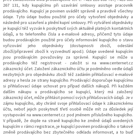
267 131, kdy kupujícímu při uzavírání smlouvy asistuje pracovník
prodávajícího. Kupující je povinen uvádět správně a pravdivě všechny
údaje. Tyto údaje budou použité pro účely vytvoření objednávky a
následně pro uzavření a plnění kupní smlouvy. Při vytváření objednávky
je kupující též vyzván k poskytnutí svých aktuálně platných kontaktních
údajů, a to telefonního čísla a e-mailové adresy, přičemž tyto údaje
budou prodávajícím použité pro účely informování kupujícího o stavu
vyřizování jeho objednávky (dostupnosti zboží, odeslání
zboží/připravení zboží k vyzvednutí apod.). Údaje uvedené kupujícím
jsou prodávajícím považovány za správné. Kupující se může u
prodávajícího též registrovat - založit si na www.centernet.cz
zákaznický účet. Založení zákaznického účtu je podmíněno vedle údajů
nezbytných pro objednávku zboží též zadáním přihlašovací e-mailové
adresy a hesla ze strany kupujícího. Prodávající doporučuje kupujícímu
si přihlašovací údaje uchovat pro případ dalších nákupů. Při každém
dalším nákupu u prodávajícího se kupující, který má založený
zákaznický účet, může přihlásit pomocí svých přihlašovacích údajů. Je v
zájmu kupujícího, aby chránil svoje přihlašovací údaje k zákaznickému
účtu, neboť jejich poskytnutí třetí osobě může mít za důsledek její
vystupování na www.centernet.cz pod jménem příslušného kupujícího.
V případě, že dojde na straně kupujícího ke změně údajů uvedených
kupujícím v rámci registrace, je kupující povinen prodávajícího o takové
změně prodávajícího bez zbytečného odkladu informovat, a to buď