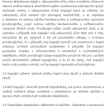
formou aktualizace údajů v zákaznickém účtu, nebo e-mailem; účinnosti
taková změna nabývá okamžikem jejího oznámení prodávajícímu (popř.
uložením změny v zákaznickém účtu). Kupující bere na vědomí, že
zákaznický účet nemusí být dostupný nepřetržitě, a to zejména
s ohledem na nutnou údržbu hardwarového a softwarového vybavení
prodávajícího, popř. nutnou údržbu hardwarového a softwarového
vybavení třetích osob. Prodávající může zrušit zákaznický účet, a to
zejména v případě, kdy kupující svůj zákaznický účet déle než 3 roky
nevyužívá (tj. po uplynutí 3 let od posledního nákupu v e-shopu
prodávajícího), či v případě, kdy kupující poruší své povinnosti z kupní
smlouvy (včetně obchodních podmínek). V případě, že kupující
poskytne souhlas s informováním o novinkách a zvýhodněných
nabídkách, může prodávající údaje kupujícího používat též pro zasílání
svých obchodních sdělení kupujícímu, a to až do doby, než kupující
tento svůj souhlas odvolá, což je kupující oprávněn učinit kdykoliv.
2.3 Kupující vybere způsob platby kupní ceny zboží a způsob dodání
zboží.
2.4 Než kupující závazně potvrdí objednávku, má právo zkontrolovat a
změnit veškeré údaje uvedené v objednávce za účelem zjištění a
opravy chyb vzniklých při zadávání objednávky.
2.5 Odesláním objednávky (kliknutím na tlačítko „Objednat s povinností