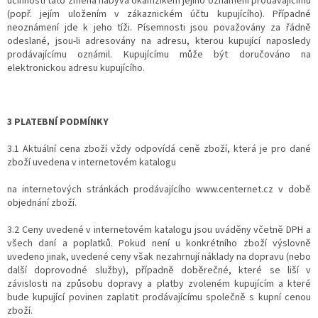
účinnosti tato změna nabývá okamžikem jejího oznámení prodávajícímu
(popř. jejím uložením v zákaznickém účtu kupujícího). Případné
neoznámení jde k jeho tíži. Písemnosti jsou považovány za řádně
odeslané, jsou-li adresovány na adresu, kterou kupující naposledy
prodávajícímu oznámil. Kupujícímu může být doručováno na
elektronickou adresu kupujícího.
3 PLATEBNÍ PODMÍNKY
3.1 Aktuální cena zboží vždy odpovídá ceně zboží, která je pro dané
zboží uvedena v internetovém katalogu
na internetových stránkách prodávajícího www.centernet.cz v době
objednání zboží.
3.2 Ceny uvedené v internetovém katalogu jsou uváděny včetně DPH a
všech daní a poplatků. Pokud není u konkrétního zboží výslovně
uvedeno jinak, uvedené ceny však nezahrnují náklady na dopravu (nebo
další doprovodné služby), případně doběrečné, které se liší v
závislosti na způsobu dopravy a platby zvoleném kupujícím a které
bude kupující povinen zaplatit prodávajícímu společně s kupní cenou
zboží.