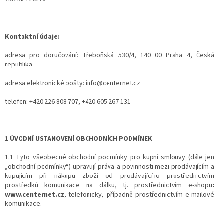
Kontaktní údaje:
adresa pro doručování: Třeboňská 530/4, 140 00 Praha 4, Česká
republika
adresa elektronické pošty: info@centernet.cz
telefon: +420 226 808 707, +420 605 267 131
1 ÚVODNÍ USTANOVENÍ OBCHODNÍCH PODMÍNEK
1.1 Tyto všeobecné obchodní podmínky pro kupní smlouvy (dále jen
„obchodní podmínky“) upravují práva a povinnosti mezi prodávajícím a
kupujícím při nákupu zboží od prodávajícího prostřednictvím
prostředků komunikace na dálku, tj. prostřednictvím e-shopu
:
www.centernet.cz
, telefonicky, případně prostřednictvím e-mailové
komunikace.