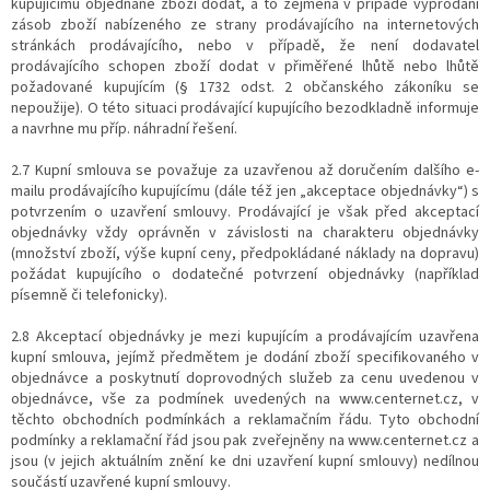
kupujícímu objednané zboží dodat, a to zejména v případě vyprodání
zásob zboží nabízeného ze strany prodávajícího na internetových
stránkách prodávajícího, nebo v případě, že není dodavatel
prodávajícího schopen zboží dodat v přiměřené lhůtě nebo lhůtě
požadované kupujícím (§ 1732 odst. 2 občanského zákoníku se
nepoužije). O této situaci prodávající kupujícího bezodkladně informuje
a navrhne mu příp. náhradní řešení.
2.7 Kupní smlouva se považuje za uzavřenou až doručením dalšího e-
mailu prodávajícího kupujícímu (dále též jen „akceptace objednávky“) s
potvrzením o uzavření smlouvy. Prodávající je však před akceptací
objednávky vždy oprávněn v závislosti na charakteru objednávky
(množství zboží, výše kupní ceny, předpokládané náklady na dopravu)
požádat kupujícího o dodatečné potvrzení objednávky (například
písemně či telefonicky).
2.8 Akceptací objednávky je mezi kupujícím a prodávajícím uzavřena
kupní smlouva, jejímž předmětem je dodání zboží specifikovaného v
objednávce a poskytnutí doprovodných služeb za cenu uvedenou v
objednávce, vše za podmínek uvedených na www.centernet.cz, v
těchto obchodních podmínkách a reklamačním řádu. Tyto obchodní
podmínky a reklamační řád jsou pak zveřejněny na www.centernet.cz a
jsou (v jejich aktuálním znění ke dni uzavření kupní smlouvy) nedílnou
součástí uzavřené kupní smlouvy.