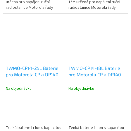
určená pro napájení ruční
15M určená pro napájení ruční
radiostanice Motorola řady
radiostanice Motorola řady
DP3400 a DP3600.
CP040, CP140, CP160, CP180,
CP340 a DP1400.
TWMO-CP14-25L Baterie
TWMO-CP14-18L Baterie
pro Motorola CP a DP1400
pro Motorola CP a DP1400
Li-Ion 2500mAh
Li-Ion 1800mAh
Na objednávku
Na objednávku
Tenká baterie Li-Ion s kapacitou
Tenká baterie Li-Ion s kapacitou