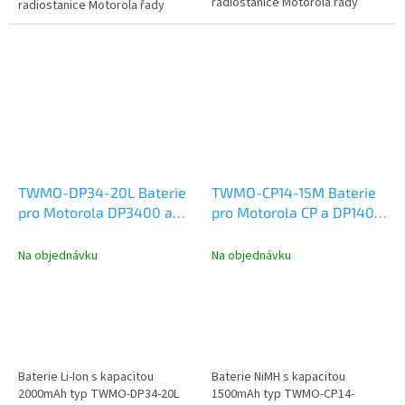
radiostanice Motorola řady
radiostanice Motorola řady
DP3400 a DP3600.
GP300.
TWMO-DP34-20L Baterie
TWMO-CP14-15M Baterie
pro Motorola DP3400 a
pro Motorola CP a DP1400
DP3600 Li-Ion 2000mAh
NiMH 1500mAh
Na objednávku
Na objednávku
Baterie Li-Ion s kapacitou
Baterie NiMH s kapacitou
2000mAh typ TWMO-DP34-20L
1500mAh typ TWMO-CP14-