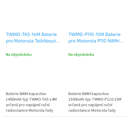
TWMO-TA5-14M Baterie
TWMO-P110-15M Baterie
pro Motorola TalkAbout
pro Motorola P110 NiMH
T6222 a T5522 NiMH
1500mAh
1400mAh
Na objednávku
Na objednávku
Baterie NiMH kapacitou
Baterie NiMH kapacitou
1400mAh typ TWMO-TA5-14M
1500mAh typ TWMO-P110-15M
určená pro napájení ruční
určená pro napájení ruční
radiostanice Motorola řady
radiostanice Motorola řady
PMR446 TalkAbout T6222 a
P110.
T5522.