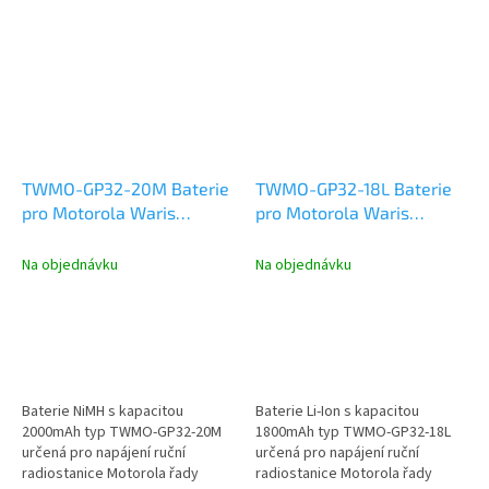
TWMO-GP32-20M Baterie
TWMO-GP32-18L Baterie
pro Motorola Waris
pro Motorola Waris
GP320-GP1280 NiMH
GP320-GP1280 Li-Ion
2000mAh
1800mAh
Na objednávku
Na objednávku
Baterie NiMH s kapacitou
Baterie Li-Ion s kapacitou
2000mAh typ TWMO-GP32-20M
1800mAh typ TWMO-GP32-18L
určená pro napájení ruční
určená pro napájení ruční
radiostanice Motorola řady
radiostanice Motorola řady