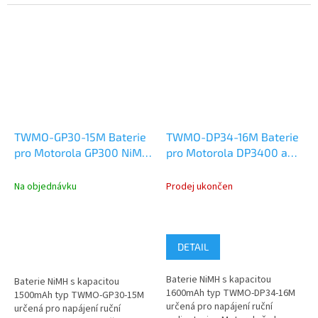
GP320, GP340, GP380, GP360,
GP320, GP340, GP380, GP360,
GP640, GP1280.
GP640, GP1280.
TWMO-GP30-15M Baterie
TWMO-DP34-16M Baterie
pro Motorola GP300 NiMH
pro Motorola DP3400 a
1500mAh
DP3600 NiMH 1600mAh
Na objednávku
Prodej ukončen
DETAIL
Baterie NiMH s kapacitou
Baterie NiMH s kapacitou
1600mAh typ TWMO-DP34-16M
1500mAh typ TWMO-GP30-15M
určená pro napájení ruční
určená pro napájení ruční