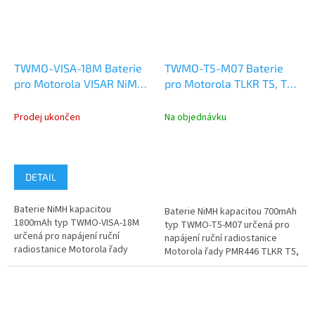
TWMO-VISA-18M Baterie
TWMO-T5-M07 Baterie
pro Motorola VISAR NiMH
pro Motorola TLKR T5, T7,
1800mAh
T60, T80 a XTR446 NiMH
700mAh
Prodej ukončen
Na objednávku
DETAIL
Baterie NiMH kapacitou
Baterie NiMH kapacitou 700mAh
1800mAh typ TWMO-VISA-18M
typ TWMO-T5-M07 určená pro
určená pro napájení ruční
napájení ruční radiostanice
radiostanice Motorola řady
Motorola řady PMR446 TLKR T5,
Visar.
T7, T8, XTR446, T60 a aT80.