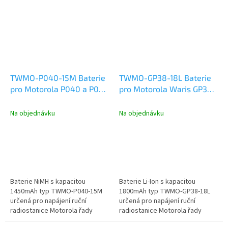
TWMO-P040-15M Baterie
TWMO-GP38-18L Baterie
pro Motorola P040 a P080
pro Motorola Waris GP344
NiMH 1450mAh
a GP644 Li-Ion 1800mAh
Na objednávku
Na objednávku
Baterie NiMH s kapacitou
Baterie Li-Ion s kapacitou
1450mAh typ TWMO-P040-15M
1800mAh typ TWMO-GP38-18L
určená pro napájení ruční
určená pro napájení ruční
radiostanice Motorola řady
radiostanice Motorola řady
P040 a P080.
GP344, GP388, GP644, GP688.