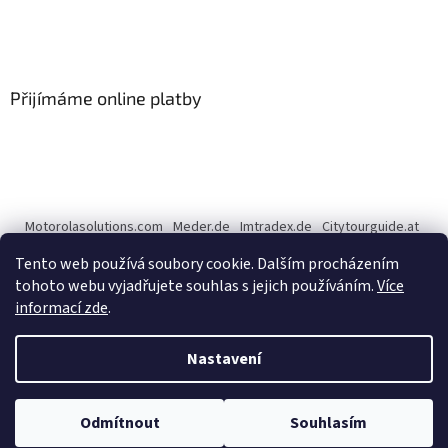
Přijímáme online platby
Motorolasolutions.com
Meder.de
Imtradex.de
Citytourguide.at
Peltor.com
Tento web používá soubory cookie. Dalším procházením
tohoto webu vyjadřujete souhlas s jejich používáním.
Více
informací zde
.
Vytvořil Shoptet
Nastavení
Copyright 2026
CENTERNET.cz
. Všechna práva vyhrazena.
Upravit
Odmítnout
Souhlasím
nastavení cookies