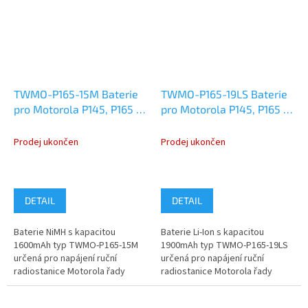
TWMO-P165-15M Baterie
TWMO-P165-19LS Baterie
pro Motorola P145, P165 a
pro Motorola P145, P165 a
P185 NiMH 1600mAh
P185 Li-Ion 1900mAh
Prodej ukončen
Prodej ukončen
DETAIL
DETAIL
Baterie NiMH s kapacitou
Baterie Li-Ion s kapacitou
1600mAh typ TWMO-P165-15M
1900mAh typ TWMO-P165-19LS
určená pro napájení ruční
určená pro napájení ruční
radiostanice Motorola řady
radiostanice Motorola řady
P145, P165 a P185.
P145, P165 a P185.