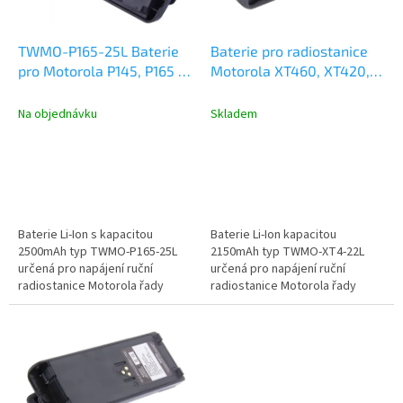
r
u
o
k
d
t
TWMO-P165-25L Baterie
Baterie pro radiostanice
u
ů
pro Motorola P145, P165 a
Motorola XT460, XT420,
k
P185 Li-Ion 2500mAh
RM series 2150mAh
t
TWMO-XT4-22L
Na objednávku
Skladem
ů
Baterie Li-Ion s kapacitou
Baterie Li-Ion kapacitou
2500mAh typ TWMO-P165-25L
2150mAh typ TWMO-XT4-22L
určená pro napájení ruční
určená pro napájení ruční
radiostanice Motorola řady
radiostanice Motorola řady
P145, P165 a P185.
XT420, XT460.