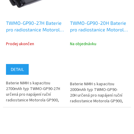
TWMO-GP90-27H Baterie
TWMO-GP90-20H Baterie
pro radiostanice Motorola
pro radiostanice Motorola
GP900, MTX838 Ni-MH
GP900, MTX838 Ni-MH
7,5V 2700mAh
7,5V 2000mAh
Prodej ukončen
Na objednávku
DETAIL
Baterie NiMH s kapacitou
Baterie NiMH s kapacitou
2700mAh typ TWMO-GP90-27H
2000mAh typ TWMO-GP90-
určená pro napájení ruční
20H určená pro napájení ruční
radiostanice Motorola GP900,
radiostanice Motorola GP900,
MTX838, MTS2000 a další.
MTX838, MTS2000 a další.