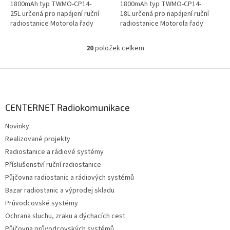
1800mAh typ TWMO-CP14-
1800mAh typ TWMO-CP14-
25L určená pro napájení ruční
18L určená pro napájení ruční
radiostanice Motorola řady
radiostanice Motorola řady
CP040, CP140, CP160, CP180,...
CP040, CP140, CP160, CP180,
CP340 a...
20
položek celkem
O
v
l
Z
á
á
d
p
a
a
CENTERNET Radiokomunikace
c
t
í
Novinky
í
p
Realizované projekty
r
v
Radiostanice a rádiové systémy
k
Příslušenství ruční radiostanice
y
Půjčovna radiostanic a rádiových systémů
v
ý
Bazar radiostanic a výprodej skladu
p
Průvodcovské systémy
i
Ochrana sluchu, zraku a dýchacích cest
s
u
Půjčovna průvodcovských systémů