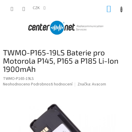
Přejít
NÁKUP
na
CZK
obsah
KOŠÍK
TWMO-P165-19LS Baterie pro
Motorola P145, P165 a P185 Li-Ion
1900mAh
TWMO-P165-19LS
Průměrné
Neohodnoceno
Podrobnosti hodnocení
Značka:
Avacom
hodnocení
produktu
je
0,0
z
5
hvězdiček.