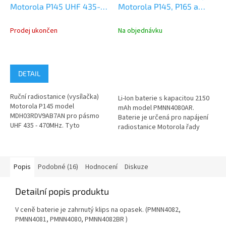
Motorola P145 UHF 435-
Motorola P145, P165 a
470MHz 4W
P185 Li-Ion 2150 mAh
Prodej ukončen
Na objednávku
DETAIL
Ruční radiostanice (vysílačka)
Li-Ion baterie s kapacitou 2150
Motorola P145 model
mAh model PMNN4080AR.
MDH03RDV9AB7AN pro pásmo
Baterie je určená pro napájení
UHF 435 - 470MHz. Tyto
radiostanice Motorola řady
radiostanice Motorola P145 byly
Mototrbo P145, P165 a P185. Li-
používány v naší...
Ion...
Popis
Podobné (16)
Hodnocení
Diskuze
Detailní popis produktu
V ceně baterie je zahrnutý klips na opasek. (PMNN4082,
PMNN4081, PMNN4080, PMNN4082BR )