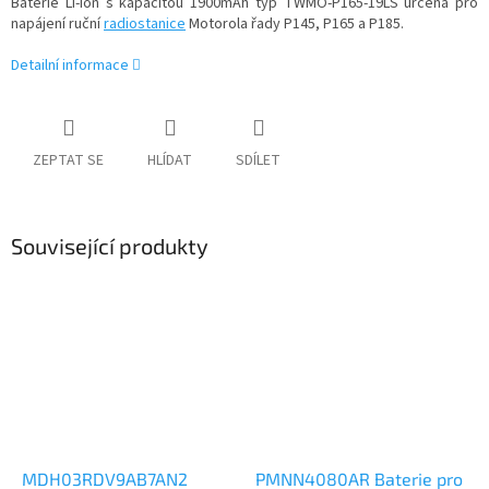
Baterie Li-Ion s kapacitou 1900mAh typ TWMO-P165-19LS určená pro
napájení ruční
radiostanice
Motorola řady P145, P165 a P185.
Detailní informace
ZEPTAT SE
HLÍDAT
SDÍLET
Související produkty
MDH03RDV9AB7AN2
PMNN4080AR Baterie pro