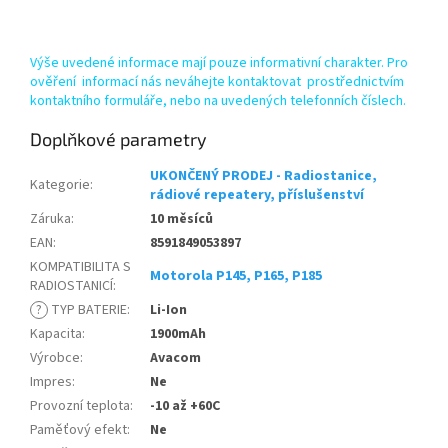
Výše uvedené informace mají pouze informativní charakter. Pro
ověření informací nás neváhejte kontaktovat prostřednictvím
kontaktního formuláře, nebo na uvedených telefonních číslech.
Doplňkové parametry
UKONČENÝ PRODEJ - Radiostanice,
Kategorie
:
rádiové repeatery, příslušenství
Záruka
:
10 měsíců
EAN
:
8591849053897
KOMPATIBILITA S
Motorola P145, P165, P185
RADIOSTANICÍ
:
?
TYP BATERIE
:
Li-Ion
Kapacita
:
1900mAh
Výrobce
:
Avacom
Impres
:
Ne
Provozní teplota
:
-10 až +60C
Paměťový efekt
:
Ne