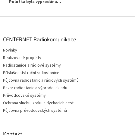
Položka byla vyprodána…
Z
á
p
a
CENTERNET Radiokomunikace
t
Novinky
í
Realizované projekty
Radiostanice a rádiové systémy
Příslušenství ruční radiostanice
Půjčovna radiostanic a rádiových systémů
Bazar radiostanic a výprodej skladu
Průvodcovské systémy
Ochrana sluchu, zraku a dýchacích cest
Půjčovna průvodcovských systémů
Kontakt