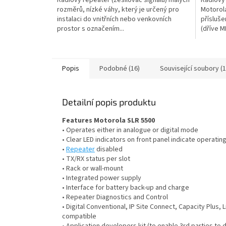
rozměrů, nízké váhy, který je určený pro
Motorol
instalaci do vnitřních nebo venkovních
přísluš
prostor s označením...
(dříve M
Popis
Podobné (16)
Související soubory (1
Detailní popis produktu
Features Motorola SLR 5500
• Operates either in analogue or digital mode
• Clear LED indicators on front panel indicate operati
•
Repeater
disabled
• TX/RX status per slot
• Rack or wall-mount
• Integrated power supply
• Interface for battery back-up and charge
• Repeater Diagnostics and Control
• Digital Conventional, IP Site Connect, Capacity Plus
compatible
• Application developers kit (to enable 3rd parties to