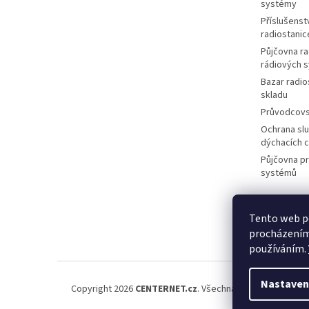
systémy
Příslušenstv
radiostanic
Půjčovna ra
rádiových 
Bazar radio
skladu
Průvodcov
Ochrana slu
dýchacích 
Půjčovna p
systémů
Tento web po
M
procházením 
používáním.
Nastaven
Copyright 2026
CENTERNET.cz
. Všechna práva vyhrazena