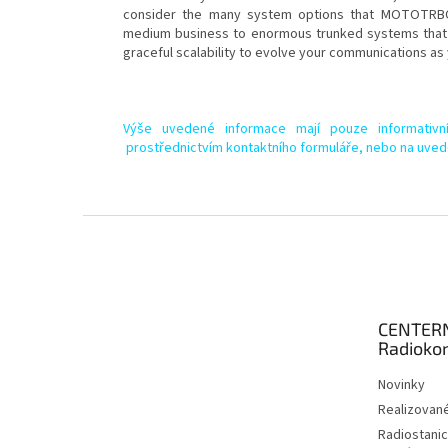
consider the many system options that MOTOTRBO 
medium business to enormous trunked systems that
graceful scalability to evolve your communications as
Výše uvedené informace mají pouze informativn
prostřednictvím kontaktního formuláře, nebo na uved
Z
á
p
a
t
CENTER
í
Radioko
Novinky
Realizované
Radiostanic