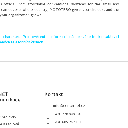
offers. From affordable conventional systems for the small and
 can cover a whole country, MOTOTRBO gives you choices, and the
 your organization grows.
í charakter. Pro ověření informací nás neváhejte kontaktovat
ených telefonních číslech.
NET
Kontakt
munikace
info
@
centernet.cz
+420 226 808 707
 projekty
+420 605 267 131
e a rádiové