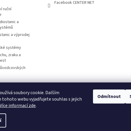
Facebook CENTER NET
í ruční
e
diostanic a
systémů
stanic a výprodej
ské systémy
chu, zraku a
cest
růvodcovských
užívá soubory cookie. Dalším
otorolasolutions.com
Meder.de
Imtradex.de
Citytourguide.at
Peltor.c
Odmítnout
tohoto webu vyjadřujete souhlas s jejich
Více informací zde
.
í
.
Upravit nastavení cookies