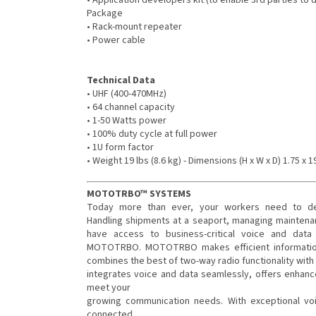
Package
• Rack-mount repeater
• Power cable
Technical Data
• UHF (400-470MHz)
• 64 channel capacity
• 1-50 Watts power
• 100% duty cycle at full power
• 1U form factor
• Weight 19 lbs (8.6 kg) - Dimensions (H x W x D) 1.75 x 
MOTOTRBO™ SYSTEMS
Today more than ever, your workers need to del
Handling shipments at a seaport, managing maintenanc
have access to business-critical voice and data
MOTOTRBO. MOTOTRBO makes efficient information-s
combines the best of two-way radio functionality with t
integrates voice and data seamlessly, offers enhanc
meet your
growing communication needs. With exceptional vo
connected