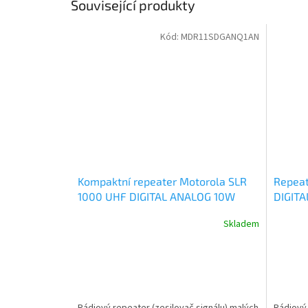
Související produkty
Kód:
MDR11SDGANQ1AN
Kompaktní repeater Motorola SLR
Repeat
1000 UHF DIGITAL ANALOG 10W
DIGIT
MDR11SDGANQ1AN
MDR10
Skladem
Rádiový repeater (zesilovač signálu) malých
Rádiový 