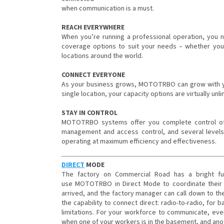
when communication is a must.
REACH EVERYWHERE
When you’re running a professional operation, you
coverage options to suit your needs – whether you’r
locations around the world.
CONNECT EVERYONE
As your business grows, MOTOTRBO can grow with yo
single location, your capacity options are virtually unl
STAY IN CONTROL
MOTOTRBO systems offer you complete control of y
management and access control, and several levels 
operating at maximum efficiency and effectiveness.
DIRECT
MODE
The factory on Commercial Road has a bright futur
use MOTOTRBO in Direct Mode to coordinate their a
arrived, and the factory manager can call down to th
the capability to connect direct: radio-to-radio, for 
limitations. For your workforce to communicate, eve
when one of your workers is in the basement, and anot