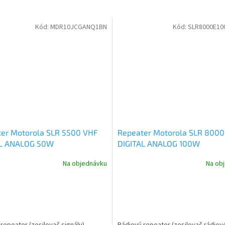
Kód:
MDR10JCGANQ1BN
Kód:
SLR8000E10
er Motorola SLR 5500 VHF
Repeater Motorola SLR 800
AL ANALOG 50W
DIGITAL ANALOG 100W
JCGANQ1BN
SLR8000E100W40047
Na objednávku
Na ob
repeater (zesilovač signálu)
Rádiový repeater (zesilovač rádio