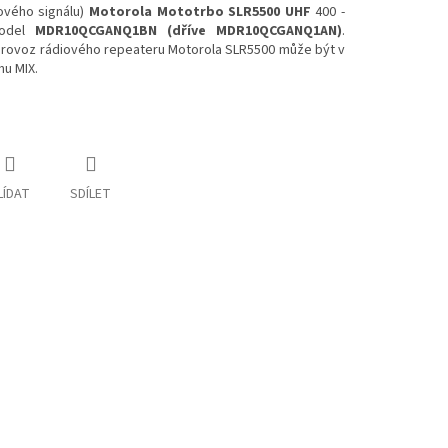
ového signálu)
Motorola Mototrbo SLR5500
UHF
400 -
model
MDR10QCGANQ1BN (dříve MDR10QCGANQ1AN)
.
 Provoz rádiového repeateru Motorola SLR5500 může být v
mu MIX.
LÍDAT
SDÍLET