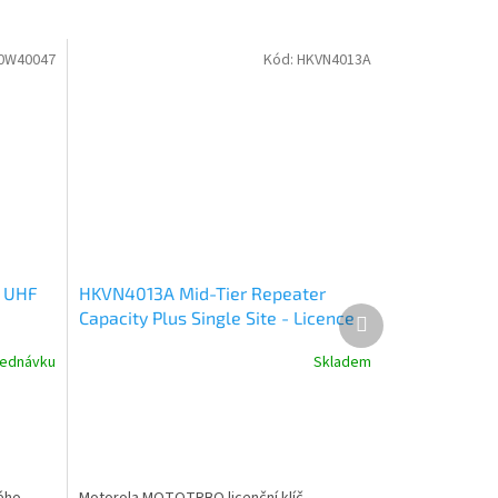
0W40047
Kód:
HKVN4013A
0 UHF
HKVN4013A Mid-Tier Repeater
Další
Capacity Plus Single Site - Licence
produkt
Key
jednávku
Skladem
vého
Motorola MOTOTRBO licenční klíč