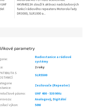
0 UHF
HKVN4013A slouží k aktivaci nadstavbových
del
funkcí rádiového repeateru Motorola řady
DR3000, SLR1000 a...
lňkové parametry
Radiostanice a rádiové
gorie
:
systémy
ka
:
2 roky
ATIBILITA S
SLR5500
OSTANICÍ
:
ategorie
Zesilovače (Repeater)
ostanice
:
mitočtové pásmo
:
UHF 400 - 530 MHz
provozu
:
Analogový
,
Digitální
sílací výkon
:
50W