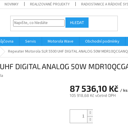
NOVINKY
REALIZOVANÉ PROJEKTY
RADIOSTANICE A RÁDIOVÉ SY
HLEDAT
ůjčovna
Servis
Motorola Wave
Obchodní podmínky
Repeater Motorola SLR 5500 UHF DIGITAL ANALOG 50W MDR10QCGAN
0 UHF DIGITAL ANALOG 50W MDR10QC
la
87 536,10 Kč
/ ks
105 918,68 Kč včetně DPH
Měrná
cena: