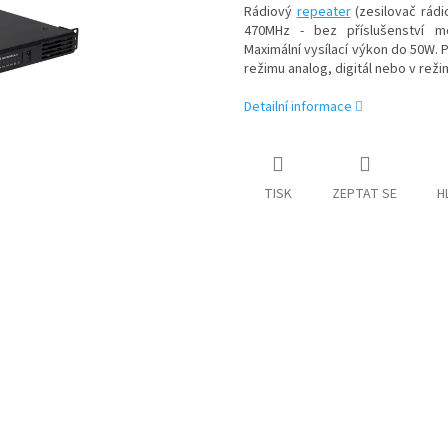
Rádiový
repeater
(zesilovač rádi
470MHz - bez příslušenství 
Maximální vysílací výkon do 50W.
režimu analog, digitál nebo v reži
Detailní informace
TISK
ZEPTAT SE
H