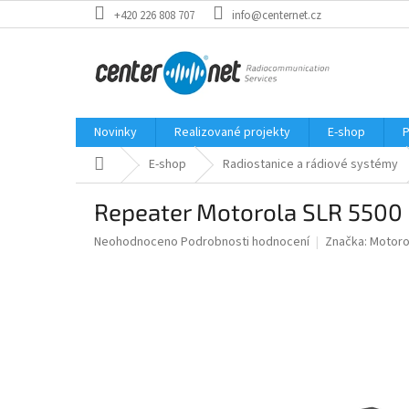
Přejít
+420 226 808 707
info@centernet.cz
na
obsah
Novinky
Realizované projekty
E-shop
P
Domů
E-shop
Radiostanice a rádiové systémy
Repeater Motorola SLR 550
Průměrné
Neohodnoceno
Podrobnosti hodnocení
Značka:
Motoro
hodnocení
produktu
je
0,0
z
5
hvězdiček.