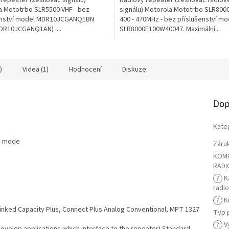
a Mototrbo SLR5500 VHF - bez
signálu) Motorola Mototrbo SLR800
enství model MDR10JCGANQ1BN
400 - 470MHz - bez příslušenství mo
DR10JCGANQ1AN) ....
SLR8000E100W40047. Maximální...
)
Videa (1)
Hodnocení
Diskuze
Dop
Kate
ng mode
Záru
KOMP
RADI
?
K
radi
?
K
, Linked Capacity Plus, Connect Plus Analog Conventional, MPT 1327
Typ 
?
Vy
 develop applications which interface to the repeater) Standard