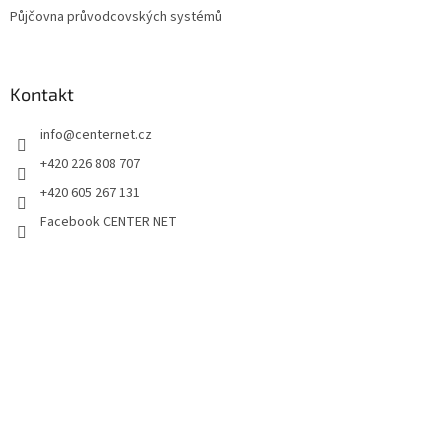
u
Půjčovna průvodcovských systémů
Kontakt
info
@
centernet.cz
+420 226 808 707
+420 605 267 131
Facebook CENTER NET