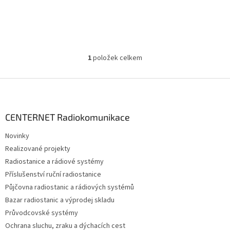
1
položek celkem
O
v
l
Z
á
á
d
p
a
a
CENTERNET Radiokomunikace
c
t
í
Novinky
í
p
Realizované projekty
r
v
Radiostanice a rádiové systémy
k
Příslušenství ruční radiostanice
y
Půjčovna radiostanic a rádiových systémů
v
ý
Bazar radiostanic a výprodej skladu
p
Průvodcovské systémy
i
Ochrana sluchu, zraku a dýchacích cest
s