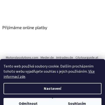
Přijímáme online platby
Motorolasolutions.com
Meder.de
Imtradex.de
Citytourguide.at
Peltor.com
Tento web používá soubory cookie. Dalším procházením
tohoto webu vyjadřujete souhlas s jejich používáním.
Více
informací zde
.
Vytvořil Shoptet
Nastavení
Copyright 2026
CENTERNET.cz
. Všechna práva vyhrazena.
Upravit
Odmítnout
Souhlasím
nastavení cookies