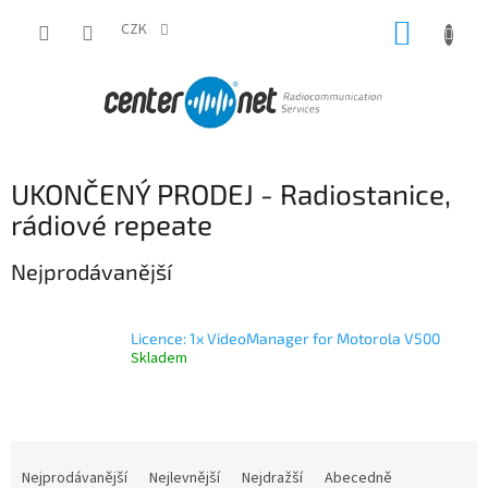
Přejít
NÁKUP
na
CZK
obsah
KOŠÍK
UKONČENÝ PRODEJ - Radiostanice,
rádiové repeate
Nejprodávanější
Licence: 1x VideoManager for Motorola V500
Skladem
Ř
a
Nejprodávanější
Nejlevnější
Nejdražší
Abecedně