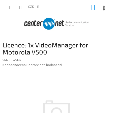
Přejít
NÁKUP
na
CZK
obsah
KOŠÍK
Licence: 1x VideoManager for
Motorola V500
VM-EPL-V-1-N
Průměrné
Neohodnoceno
Podrobnosti hodnocení
hodnocení
produktu
je
0,0
z
5
hvězdiček.