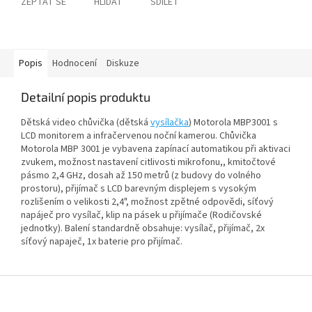
ZEPTAT SE
HLÍDAT
SDÍLET
Popis
Hodnocení
Diskuze
Detailní popis produktu
Dětská video chůvička (dětská
vysílačka
) Motorola MBP3001 s
LCD monitorem a infračervenou noční kamerou. Chůvička
Motorola MBP 3001 je vybavena zapínací automatikou při aktivaci
zvukem, možnost nastavení citlivosti mikrofonu,, kmitočtové
pásmo 2,4 GHz, dosah až 150 metrů (z budovy do volného
prostoru), přijímač s LCD barevným displejem s vysokým
rozlišením o velikosti 2,4", možnost zpětné odpovědi, síťový
napáječ pro vysílač, klip na pásek u přijímače (Rodičovské
jednotky). Balení standardně obsahuje: vysílač, přijímač, 2x
síťový napaječ, 1x baterie pro přijímač.
Z
á