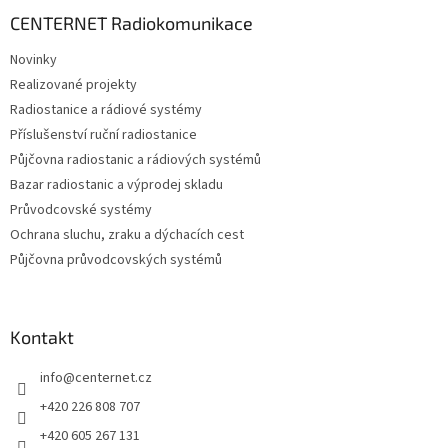
p
a
CENTERNET Radiokomunikace
t
Novinky
í
Realizované projekty
Radiostanice a rádiové systémy
Příslušenství ruční radiostanice
Půjčovna radiostanic a rádiových systémů
Bazar radiostanic a výprodej skladu
Průvodcovské systémy
Ochrana sluchu, zraku a dýchacích cest
Půjčovna průvodcovských systémů
Kontakt
info
@
centernet.cz
+420 226 808 707
+420 605 267 131