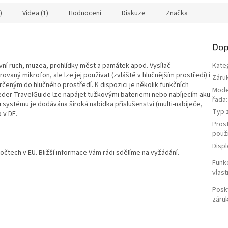
)
Videa (1)
Hodnocení
Diskuze
Značka
Dop
ní ruch, muzea, prohlídky měst a památek apod. Vysílač
Kate
aný mikrofon, ale lze jej používat (zvláště v hlučnějším prostředí) i
Záru
eným do hlučného prostředí. K dispozici je několik funkčních
Mode
 Meder TravelGuide lze napájet tužkovými bateriemi nebo nabíjecím aku-
řada
:
ystému je dodávána široká nabídka příslušenství (multi-nabíječe,
Typ z
 v DE.
Pros
použi
Displ
čtech v EU. Bližší informace Vám rádi sdělíme na vyžádání.
Funk
vlast
Posk
záru