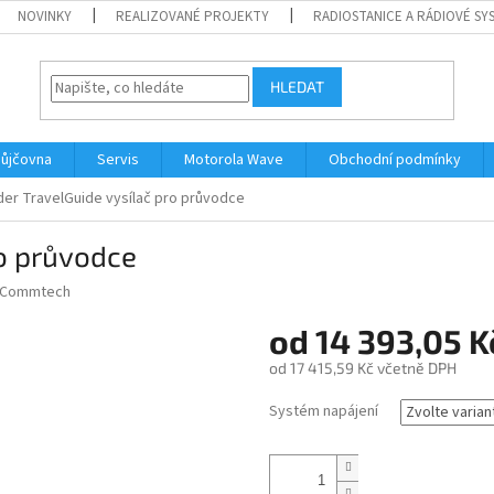
NOVINKY
REALIZOVANÉ PROJEKTY
RADIOSTANICE A RÁDIOVÉ SY
HLEDAT
ůjčovna
Servis
Motorola Wave
Obchodní podmínky
er TravelGuide vysílač pro průvodce
ro průvodce
 Commtech
od
14 393,05 K
od
17 415,59 Kč
včetně DPH
Měrná
Systém napájení
cena: