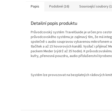
Popis
Podobné (16)
Související soubory (1
Detailní popis produktu
Průvodcovský systém TravelGuide je určen pro cestov
průvodcovského systému je zajímavý tím, že má integrov
společně s audio soupravou vybavenou mikrofonem urč
tlačítek a až 15 hovorových kanálů. Vysílač i přijímač
packem Meder (výdrž až 35 hodin). K průvodcovskému s
kufry, přenosná pouzdra, audio příslušenství.Vyrobeno
Systém lze provozovat na bezplatných rádiových kmito