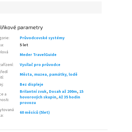
lňkové parametry
gorie
:
Průvodcovské systémy
ka
:
5 let
lová
Meder TravelGuide
ařízení
:
Vysílač pro průvodce
tředí
Města, muzea, památky, lodě
tí
:
ej
:
Bez displeje
Brilantní zvuk
,
Dosah až 200m
,
15
ce a
hovorových skupin
,
Až 35 hodin
nosti
:
provozu
ytovaná
60 měsíců (5let)
ka
: