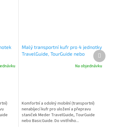
dnotek
Malý transportní kufr pro 4 jednotky
Další
TravelGuide, TourGuide nebo
produkt
BasicGuide Meder
jednávku
Na objednávku
rtní)
Komfortní a odolný mobilní (transportní)
avu
nenabíjecí kufr pro uložení a přepravu
uide
staniček Meder TravelGuide, TourGuide
nebo BasicGuide. Do vnitřního...