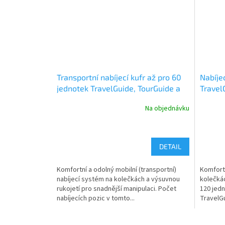
Transportní nabíjecí kufr až pro 60
Nabíje
jednotek TravelGuide, TourGuide a
Travel
BasicGuide Meder
Meder
Na objednávku
DETAIL
Komfortní a odolný mobilní (transportní)
Komfortn
nabíjecí systém na kolečkách a výsuvnou
kolečkác
rukojetí pro snadnější manipulaci. Počet
120 jedn
nabíjecích pozic v tomto...
TravelGu