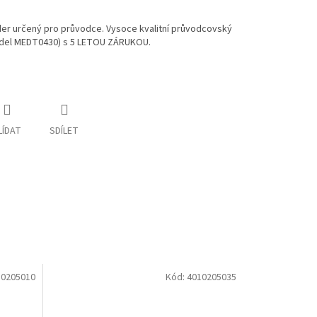
er určený pro průvodce. Vysoce kvalitní průvodcovský
del MEDT0430) s 5 LETOU ZÁRUKOU.
LÍDAT
SDÍLET
10205010
Kód:
4010205035