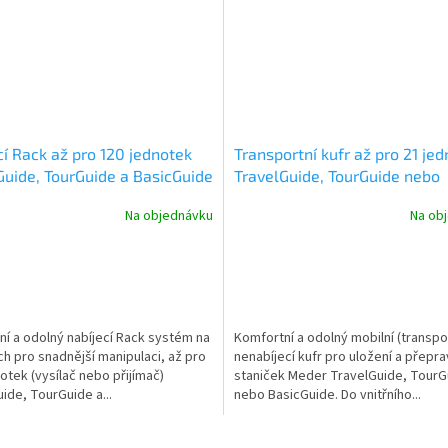
cí Rack až pro 120 jednotek
Transportní kufr až pro 21 je
Guide, TourGuide a BasicGuide
TravelGuide, TourGuide nebo
BasicGuide Meder
Na objednávku
Na ob
í a odolný nabíjecí Rack systém na
Komfortní a odolný mobilní (transpo
h pro snadnější manipulaci, až pro
nenabíjecí kufr pro uložení a přepr
otek (vysílač nebo přijímač)
staniček Meder TravelGuide, TourG
ide, TourGuide a...
nebo BasicGuide. Do vnitřního...