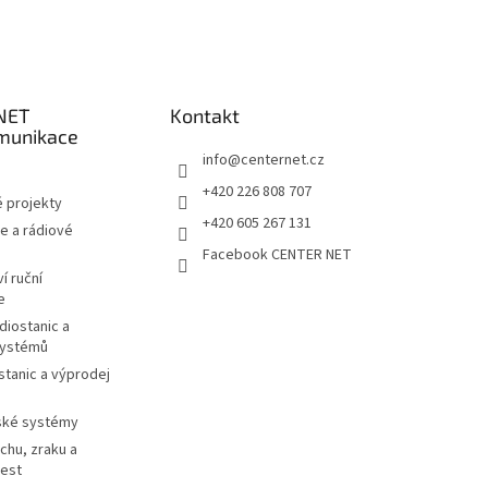
NET
Kontakt
munikace
info
@
centernet.cz
+420 226 808 707
 projekty
+420 605 267 131
e a rádiové
Facebook CENTER NET
í ruční
e
diostanic a
systémů
stanic a výprodej
ské systémy
chu, zraku a
cest