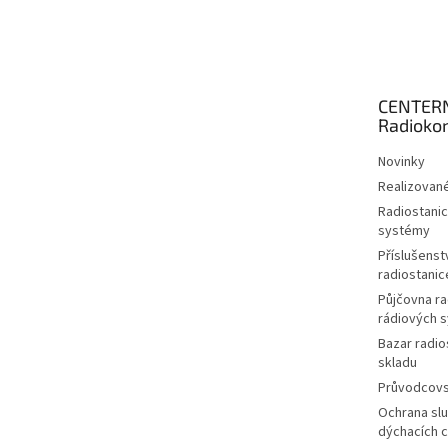
Z
á
p
a
t
CENTER
í
Radioko
Novinky
Realizované
Radiostanic
systémy
Příslušenstv
radiostanic
Půjčovna ra
rádiových 
Bazar radio
skladu
Průvodcov
Ochrana slu
dýchacích 