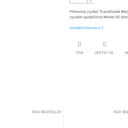
Přenosný vysílač TravelGuide Med
systém společnost Meder DE (mo
Detailní informace
TISK
ZEPTAT SE
H
Kód:
4010701120
Kód:
40