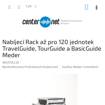
Přejít
NÁKUP
na
CZK
obsah
KOŠÍK
Nabíjecí Rack až pro 120 jednotek
TravelGuide, TourGuide a BasicGuide
Meder
4010701120
Průměrné
Neohodnoceno
Podrobnosti hodnocení
Značka:
Meder Commtech
hodnocení
produktu
je
0,0
z
5
hvězdiček.