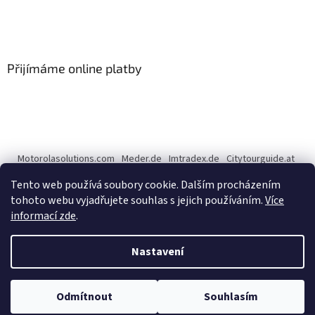
Přijímáme online platby
Motorolasolutions.com
Meder.de
Imtradex.de
Citytourguide.at
Peltor.com
Tento web používá soubory cookie. Dalším procházením
tohoto webu vyjadřujete souhlas s jejich používáním.
Více
informací zde
.
Vytvořil Shoptet
Nastavení
Copyright 2026
CENTERNET.cz
. Všechna práva vyhrazena.
Upravit
Odmítnout
Souhlasím
nastavení cookies