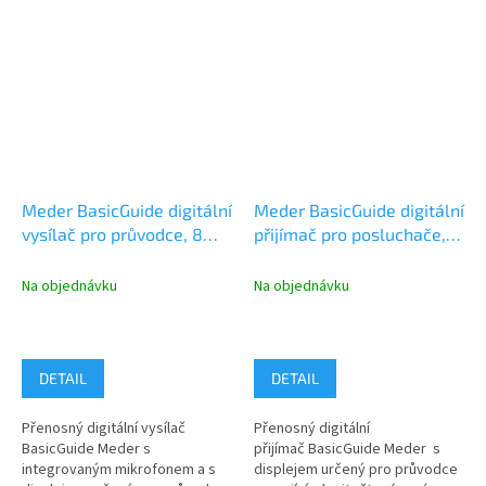
Meder BasicGuide digitální
Meder BasicGuide digitální
vysílač pro průvodce, 8
přijímač pro posluchače, 8
kanálů, 863-865MHz
kanálů, 863-865MHz,
modrý
Na objednávku
Na objednávku
DETAIL
DETAIL
Přenosný digitální vysílač
Přenosný digitální
BasicGuide Meder s
přijímač BasicGuide Meder s
integrovaným mikrofonem a s
displejem určený pro průvodce