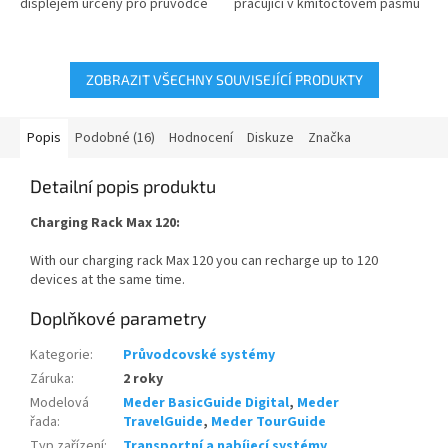
displejem určený pro průvodce
pracující v kmitočtovém pásmu
pracující v kmitočtovém pásmu
863-865 dle oprávnění od
863-865MHz...
Českého...
ZOBRAZIT VŠECHNY SOUVISEJÍCÍ PRODUKTY
Popis
Podobné (16)
Hodnocení
Diskuze
Značka
Detailní popis produktu
Charging Rack Max 120:
With our charging rack Max 120 you can recharge up to 120
devices at the same time.
Doplňkové parametry
Kategorie
:
Průvodcovské systémy
Záruka
:
2 roky
Modelová
Meder BasicGuide Digital
,
Meder
řada
:
TravelGuide
,
Meder TourGuide
Typ zařízení
:
Transportní a nabíjecí systémy