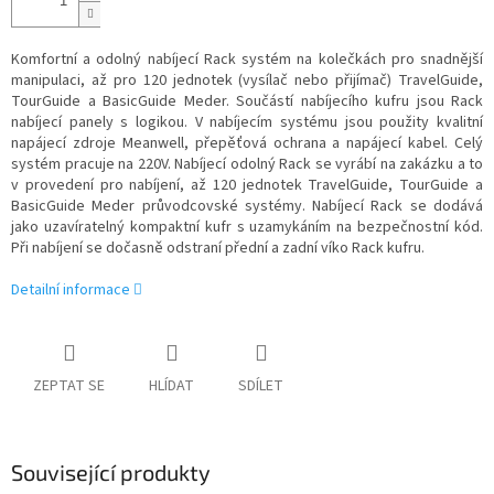
Komfortní a odolný nabíjecí Rack systém na kolečkách pro snadnější
manipulaci, až pro 120 jednotek (vysílač nebo přijímač) TravelGuide,
TourGuide a BasicGuide Meder. Součástí nabíjecího kufru jsou Rack
nabíjecí panely s logikou. V nabíjecím systému jsou použity kvalitní
napájecí zdroje Meanwell, přepěťová ochrana a napájecí kabel. Celý
systém pracuje na 220V. Nabíjecí odolný Rack se vyrábí na zakázku a to
v provedení pro nabíjení, až 120 jednotek TravelGuide, TourGuide a
BasicGuide Meder průvodcovské systémy. Nabíjecí Rack se dodává
jako uzavíratelný kompaktní kufr s uzamykáním na bezpečnostní kód.
Při nabíjení se dočasně odstraní přední a zadní víko Rack kufru.
Detailní informace
ZEPTAT SE
HLÍDAT
SDÍLET
Související produkty