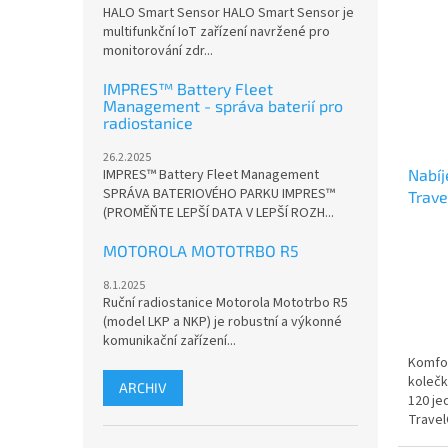
HALO Smart Sensor HALO Smart Sensor je
multifunkční IoT zařízení navržené pro
monitorování zdr...
IMPRES™ Battery Fleet
Management - správa baterií pro
radiostanice
26.2.2025
Nabíj
IMPRES™ Battery Fleet Management
SPRÁVA BATERIOVÉHO PARKU IMPRES™
Trave
(PROMĚŇTE LEPŠÍ DATA V LEPŠÍ ROZH...
Basi
MOTOROLA MOTOTRBO R5
8.1.2025
Ruční radiostanice Motorola Mototrbo R5
(model LKP a NKP) je robustní a výkonné
komunikační zařízení...
Komfor
kolečk
ARCHIV
120 je
Travel