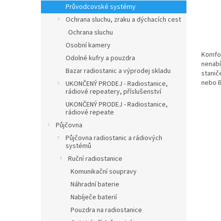
Průvodcovské systémy
Ochrana sluchu, zraku a dýchacích cest
Ochrana sluchu
Osobní kamery
Komfor
Odolné kufry a pouzdra
nenabí
Bazar radiostanic a výprodej skladu
stanič
nebo B
UKONČENÝ PRODEJ - Radiostanice,
rádiové repeatery, příslušenství
UKONČENÝ PRODEJ - Radiostanice,
rádiové repeate
Půjčovna
Půjčovna radiostanic a rádiových
systémů
Ruční radiostanice
Komunikační soupravy
Náhradní baterie
Nabíječe baterií
Pouzdra na radiostanice