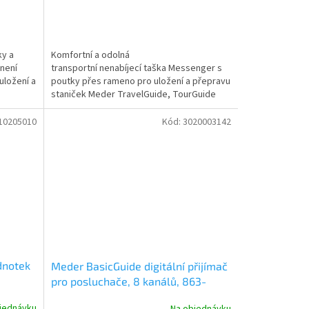
ky a
Komfortní a odolná
 není
transportní nenabíjecí taška Messenger s
uložení a
poutky přes rameno pro uložení a přepravu
staniček Meder TravelGuide, TourGuide
nebo...
10205010
Kód:
3020003142
ednotek
Meder BasicGuide digitální přijímač
pro posluchače, 8 kanálů, 863-
865MHz, žlutý
jednávku