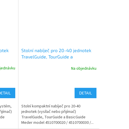
notek
Stolní nabíječ pro 20-40 jednotek
TravelGuide, TourGuide a
BasicGuide Meder
jednávku
Na objednávku
DETAIL
DETAIL
systém,
Stolní kompaktní nabíječ pro 20-40
ijímač)
jednotek (vysílač nebo přijímač)
ide
TravelGuide, TourGuide a BasicGuide
Meder model 4510700020 / 4510700030 /...