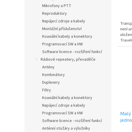
Mikrofony a PTT
Reproduktory
Napájecí zdroje a kabely
Transp
Montážní příslušenství
není u
uložen
Koaxiální kabely a konektory
Travel
Programovací SW a HW
Software licence - rozšíření funkcí
Rádiové repeatery, převaděče
Antény
Kombinátory
Duplexery
Filtry
Koaxiální kabely a konektory
Napájecí zdroje a kabely
Programovací SW a HW
Malý 
jedno
Software licence - rozšíření funkcí
nebo
Anténní stožáry a výložníky