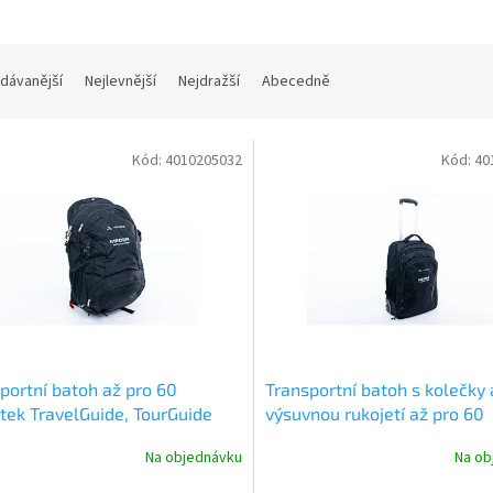
dávanější
Nejlevnější
Nejdražší
Abecedně
Kód:
4010205032
Kód:
40
portní batoh až pro 60
Transportní batoh s kolečky 
tek TravelGuide, TourGuide
výsuvnou rukojetí až pro 60
 BasicGuide Meder
jednotek TravelGuide, TourG
Na objednávku
Na ob
nebo BasicGuide Meder