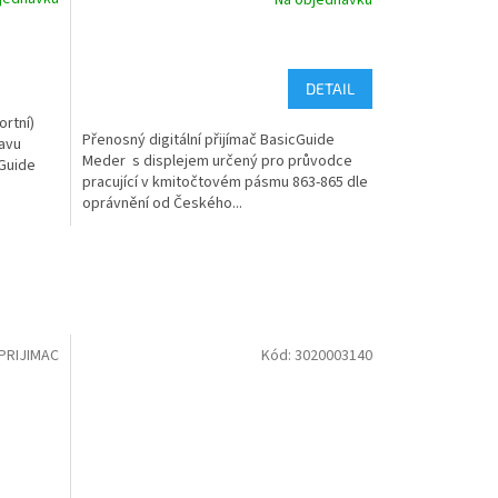
Na objednávku
DETAIL
ortní)
Přenosný digitální přijímač BasicGuide
ravu
Meder s displejem určený pro průvodce
Guide
pracující v kmitočtovém pásmu 863-865 dle
oprávnění od Českého...
RIJIMAC
Kód:
3020003140