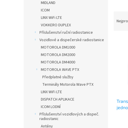
MIDLAND
ICOM
Ř
LINX WiFi LTE
a
Nejpro
VOKKERO DUPLEX
z
Příslušenství ruční radiostanice
e
V
n
Vozidlové a dispečerské radiostanice
ý
í
MOTOROLA DM1000
p
p
MOTOROLA DM2000
i
r
MOTOROLA DM4000
s
o
MOTOROLA WAVE PTX
p
d
r
u
Předplatné služby
o
k
Terminály Motorola Wave PTX
d
t
LINX WiFi LTE
u
ů
DISPATCH APLIKACE
Trans
k
ICOM LODNÍ
jedno
t
nebo
ů
Příslušenství vozidlových a dispeč.
radiostanic
Antény