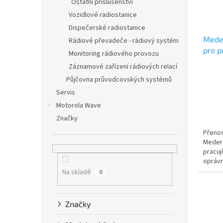
Ostatní příslušenství
Vozidlové radiostanice
Dispečerské radiostanice
Meder
Rádiové převadeče - rádiový systém
pro p
Monitoring rádiového provozu
865M
Záznamové zařízení rádiových relací
Půjčovna průvodcovských systémů
Servis
Motorola Wave
Značky
Přenos
Meder 
pracuj
oprávn
Na skladě
0
Značky