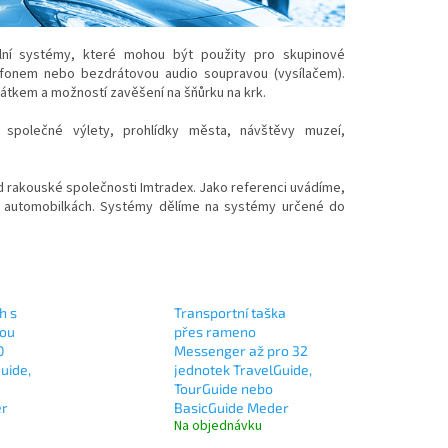
lní systémy, které mohou být použity pro skupinové
ofonem nebo bezdrátovou audio soupravou (vysílačem).
hátkem a možností zavěšení na šňůrku na krk.
u společné výlety, prohlídky města, návštěvy muzeí,
 rakouské společnosti Imtradex. Jako referenci uvádíme,
h automobilkách. Systémy dělíme na systémy určené do
h s
Transportní taška
nou
přes rameno
0
Messenger až pro 32
uide,
jednotek TravelGuide,
TourGuide nebo
er
BasicGuide Meder
Na objednávku