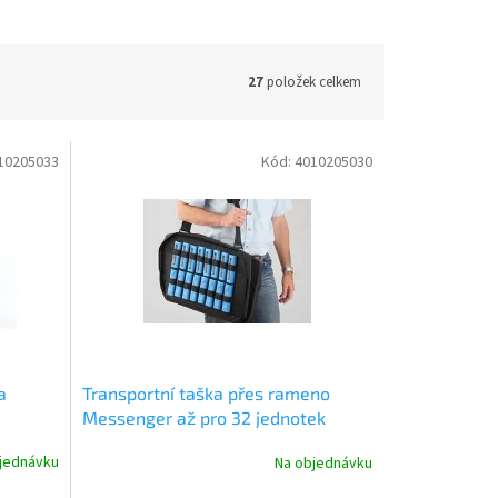
27
položek celkem
10205033
Kód:
4010205030
a
Transportní taška přes rameno
Messenger až pro 32 jednotek
uide
TravelGuide, TourGuide nebo
jednávku
Na objednávku
BasicGuide Meder