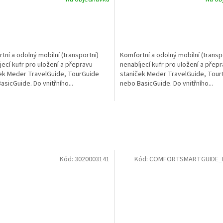
tní a odolný mobilní (transportní)
Komfortní a odolný mobilní (transp
jecí kufr pro uložení a přepravu
nenabíjecí kufr pro uložení a přep
ek Meder TravelGuide, TourGuide
staniček Meder TravelGuide, Tour
asicGuide. Do vnitřního...
nebo BasicGuide. Do vnitřního...
Kód:
3020003141
Kód:
COMFORTSMARTGUIDE_P