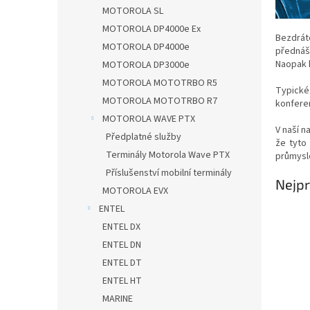
n
MOTOROLA SL
e
MOTOROLA DP4000e Ex
l
Bezdrát
MOTOROLA DP4000e
přednáš
Naopak k
MOTOROLA DP3000e
MOTOROLA MOTOTRBO R5
Typické
MOTOROLA MOTOTRBO R7
konferen
MOTOROLA WAVE PTX
V naší 
Předplatné služby
že tyto
Terminály Motorola Wave PTX
průmysl
Příslušenství mobilní terminály
Nejpr
MOTOROLA EVX
ENTEL
ENTEL DX
ENTEL DN
ENTEL DT
ENTEL HT
MARINE