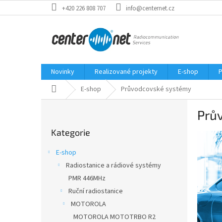
Přejít
+420 226 808 707
info@centernet.cz
na
obsah
Novinky
Realizované projekty
E-shop
P
Domů
E-shop
Průvodcovské systémy
P
Prů
o
Přeskočit
s
Kategorie
kategorie
t
r
E-shop
a
Radiostanice a rádiové systémy
n
PMR 446MHz
n
í
Ruční radiostanice
p
MOTOROLA
a
MOTOROLA MOTOTRBO R2