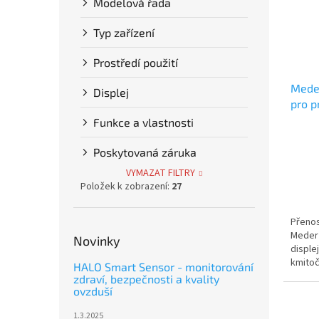
Modelová řada
Typ zařízení
Prostředí použití
Meder
Displej
pro p
865
Funkce a vlastnosti
Poskytovaná záruka
VYMAZAT FILTRY
Položek k zobrazení:
27
Přenos
Meder 
Novinky
disple
kmitoč
HALO Smart Sensor - monitorování
zdraví, bezpečnosti a kvality
ovzduší
1.3.2025