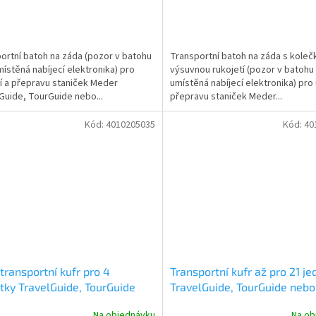
ortní batoh na záda (pozor v batohu
Transportní batoh na záda s koleč
místěná nabíjecí elektronika) pro
výsuvnou rukojetí (pozor v batohu
í a přepravu staniček Meder
umístěná nabíjecí elektronika) pro 
Guide, TourGuide nebo...
přepravu staniček Meder...
Kód:
4010205035
Kód:
40
transportní kufr pro 4
Transportní kufr až pro 21 j
tky TravelGuide, TourGuide
TravelGuide, TourGuide nebo
 BasicGuide Meder
BasicGuide Meder
Na objednávku
Na ob