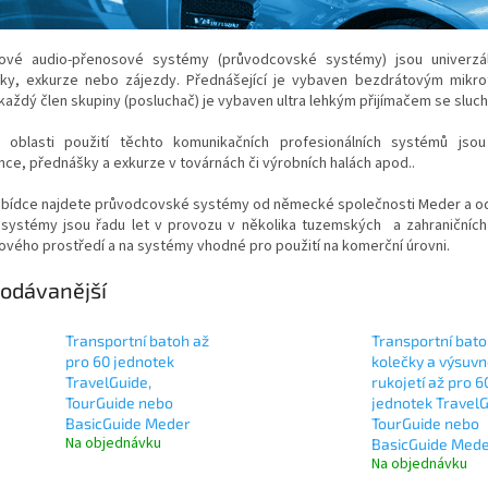
ové audio-přenosové systémy (průvodcovské systémy) jsou univerzá
ky, exkurze nebo zájezdy. Přednášející je vybaven bezdrátovým mikr
aždý člen skupiny (posluchač) je vybaven ultra lehkým přijímačem se sluc
 oblasti použití těchto komunikačních profesionálních systémů jso
ce, přednášky a exkurze v továrnách či výrobních halách apod..
nabídce najdete průvodcovské systémy od německé společnosti Meder a od
 systémy jsou řadu let v provozu v několika tuzemských a zahraničníc
ového prostředí a na systémy vhodné pro použití na komerční úrovni.
odávanější
Transportní batoh až
Transportní bato
pro 60 jednotek
kolečky a výsuv
TravelGuide,
rukojetí až pro 6
TourGuide nebo
jednotek TravelG
BasicGuide Meder
TourGuide nebo
Na objednávku
BasicGuide Med
Na objednávku