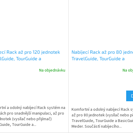
ecí Rack až pro 120 jednotek
Nabíjecí Rack až pro 80 jed
lGuide, TourGuide a
TravelGuide, TourGuide a
cGuide Meder
BasicGuide Meder
Na objednávku
Na ob
tní a odolný nabíjecí Rack systém na
Komfortní a odolný nabíjecí Rack 
ách pro snadnější manipulaci, až pro
až pro 80 jednotek (vysílač nebo př
dnotek (vysílač nebo přijímač)
TravelGuide, TourGuide a BasicGu
Guide, TourGuide a...
Meder. Součástí nabíjecího...