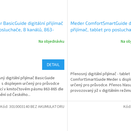
 BasicGuide digitální přijímač
Meder ComfortSmartGuide di
osluchače, 8 kanálů, 863-
přijímač, tablet pro posluch
Hz, modrý
Na objednávku
Na ob
DETAIL
Přenosný digitální přijímač - tablet
ný digitální přijímač BasicGuide
ComfortSmartGuide Meder s disp
s displejem určený pro průvodce
určený pro průvodce. Přenos hlasu
ící v kmitočtovém pásmu 863-865 dle
provozovaný již v digitálním režimu 
ění od Českého...
Kód:
3010003140 BEZ AKUMULATORU
Kód