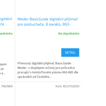
gitální
Meder BasicGuide digitální přijímač
ače
pro posluchače, 8 kanálů, 863-
865MHz, černý
jednávku
Na objednávku
DETAIL
Přenosný digitální přijímač BasicGuide
lejem
Meder s displejem určený pro průvodce
 je
pracující v kmitočtovém pásmu 863-865 dle
a...
oprávnění od Českého...
:
766/NEN
Kód:
4510702030