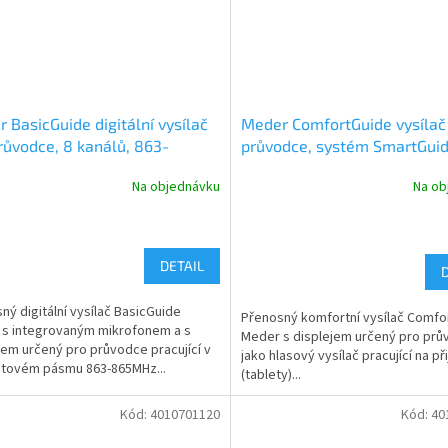
 BasicGuide digitální vysílač
Meder ComfortGuide vysílač
růvodce, 8 kanálů, 863-
průvodce, systém SmartGui
MHz
Na objednávku
Na ob
DETAIL
ný digitální vysílač BasicGuide
Přenosný komfortní vysílač Comfo
s integrovaným mikrofonem a s
Meder s displejem určený pro prů
jem určený pro průvodce pracující v
jako hlasový vysílač pracující na př
tovém pásmu 863-865MHz...
(tablety)...
Kód:
4010701120
Kód:
40