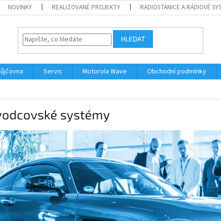
NOVINKY
REALIZOVANÉ PROJEKTY
RADIOSTANICE A RÁDIOVÉ SY
HLEDAT
ůjčovna
Servis
Motorola Wave
Obchodní podmínky
vodcovské systémy