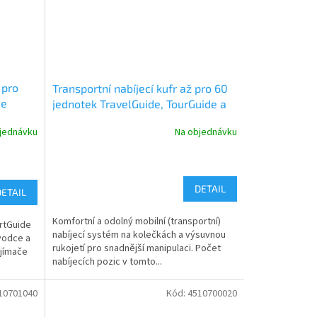
 pro
Transportní nabíjecí kufr až pro 60
de
jednotek TravelGuide, TourGuide a
BasicGuide Meder
jednávku
Na objednávku
DETAIL
DETAIL
Komfortní a odolný mobilní (transportní)
rtGuide
nabíjecí systém na kolečkách a výsuvnou
vodce a
rukojetí pro snadnější manipulaci. Počet
ijímače
nabíjecích pozic v tomto...
10701040
Kód:
4510700020