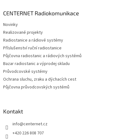
d
p
a
a
CENTERNET Radiokomunikace
c
t
í
Novinky
í
p
Realizované projekty
r
v
Radiostanice a rádiové systémy
k
Příslušenství ruční radiostanice
y
Půjčovna radiostanic a rádiových systémů
v
ý
Bazar radiostanic a výprodej skladu
p
Průvodcovské systémy
i
Ochrana sluchu, zraku a dýchacích cest
s
u
Půjčovna průvodcovských systémů
Kontakt
info
@
centernet.cz
+420 226 808 707