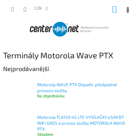
Přejít
NÁKUP
na
CZK
obsah
KOŠÍK
Terminály Motorola Wave PTX
Nejprodávanější
Motorola WAVE PTX Dispath, předplatné
provozu služby
Na objednávku
Motorola TLK150 4G LTE VYSÍLAČKY eSIM BT
WiFi GNSS a provoz služby MOTOROLA WAVE
PTX
Skladem