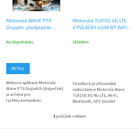
p
r
o
d
Motorola WAVE PTX
Motorola TLK150 4G LTE
u
Dispath, předplatné
VYSÍLAČKY eSIM BT WiFi
k
provozu služby
GNSS a provoz služby
t
MOTOROLA WAVE PTX
Na objednávku
Skladem
ů
DETAIL
Webová aplikace Motorola
Vozidlová profesionální
Wave PTX Dispatch (dispečink)
radiostanice Motorola Wave
je určená pro
TLK150 3G/4G LTE, Wi-Fi,
rychlou komunikaci
Bluetooth, GPS (model
vysílačkového typu a monitoring
HK2134A) určená pro
GPS polohy...
komunikaci se...
2
položek celkem
O
v
l
Z
á
á