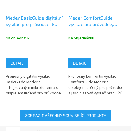
Meder BasicGuide digitální
Meder ComfortGuide
vysílač pro průvodce, 8
vysílač pro průvodce,
kanálů, 863-865MHz
systém SmartGuide
Na objednávku
Na objednávku
DETAIL
DETAIL
Přenosný digitální vysílač
Přenosný komfortní vysílač
BasicGuide Meder s
ComfortGuide Meder s
integrovaným mikrofonem a s
displejem určený pro průvodce
displejem určený pro průvodce
a jako hlasový vysílač pracující
pracující v kmitočtovém pásmu
na přijímače (tablety)...
863-865MHz...
ZOBRAZIT VŠECHNY SOUVISEJÍCÍ PRODUKTY