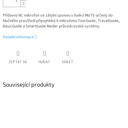
Přídavný NC mikrofon se zátylní sponou s funkcí MUTE určený do
hlučného prostředí připojitelný k mikrofonu TourGuide, TravelGuide,
BasicGuide a SmartGuide Meder průvodcovské systémy.
Detailní informace
ZEPTAT SE
HLÍDAT
SDÍLET
Související produkty