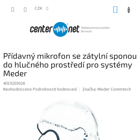
Přejít
NÁKUP
na
CZK
obsah
KOŠÍK
Přídavný mikrofon se zátylní sponou
do hlučného prostředí pro systémy
Meder
4010203026
Průměrné
Neohodnoceno
Podrobnosti hodnocení
Značka:
Meder Commtech
hodnocení
produktu
je
0,0
z
5
hvězdiček.