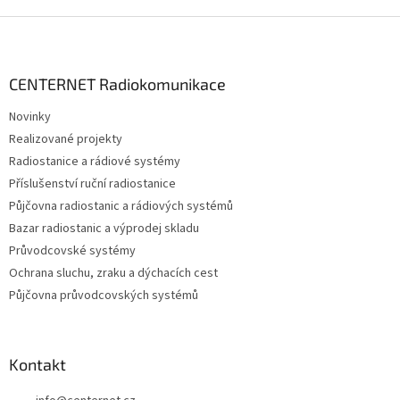
Z
á
p
a
CENTERNET Radiokomunikace
t
Novinky
í
Realizované projekty
Radiostanice a rádiové systémy
Příslušenství ruční radiostanice
Půjčovna radiostanic a rádiových systémů
Bazar radiostanic a výprodej skladu
Průvodcovské systémy
Ochrana sluchu, zraku a dýchacích cest
Půjčovna průvodcovských systémů
Kontakt