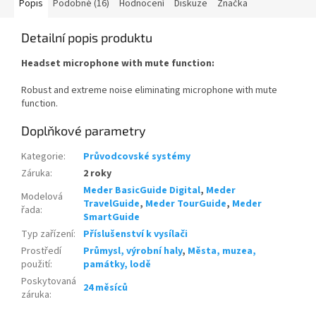
Popis
Podobné (16)
Hodnocení
Diskuze
Značka
Detailní popis produktu
Headset microphone with mute function:
Robust and extreme noise eliminating microphone with mute
function.
Doplňkové parametry
Kategorie
:
Průvodcovské systémy
Záruka
:
2 roky
Meder BasicGuide Digital
,
Meder
Modelová
TravelGuide
,
Meder TourGuide
,
Meder
řada
:
SmartGuide
Typ zařízení
:
Příslušenství k vysílači
Prostředí
Průmysl, výrobní haly
,
Města, muzea,
použití
:
památky, lodě
Poskytovaná
24 měsíců
záruka
: