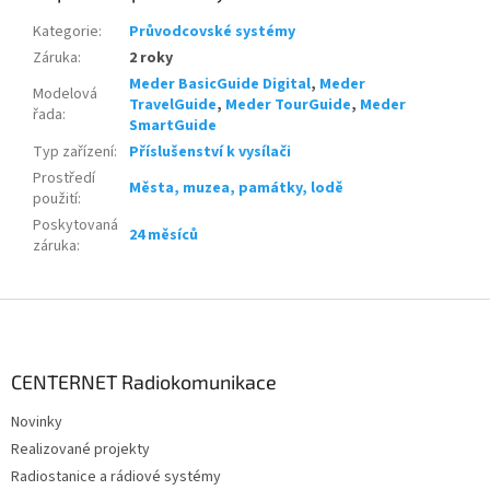
Kategorie
:
Průvodcovské systémy
Záruka
:
2 roky
Meder BasicGuide Digital
,
Meder
Modelová
TravelGuide
,
Meder TourGuide
,
Meder
řada
:
SmartGuide
Typ zařízení
:
Příslušenství k vysílači
Prostředí
Města, muzea, památky, lodě
použití
:
Poskytovaná
24 měsíců
záruka
:
Z
á
p
a
CENTERNET Radiokomunikace
t
Novinky
í
Realizované projekty
Radiostanice a rádiové systémy