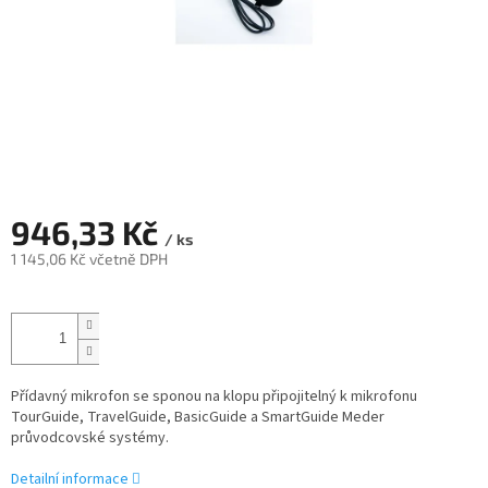
946,33 Kč
/ ks
1 145,06 Kč včetně DPH
Měrná
cena:
Přídavný mikrofon se sponou na klopu připojitelný k mikrofonu
TourGuide, TravelGuide, BasicGuide a SmartGuide Meder
průvodcovské systémy.
Detailní informace