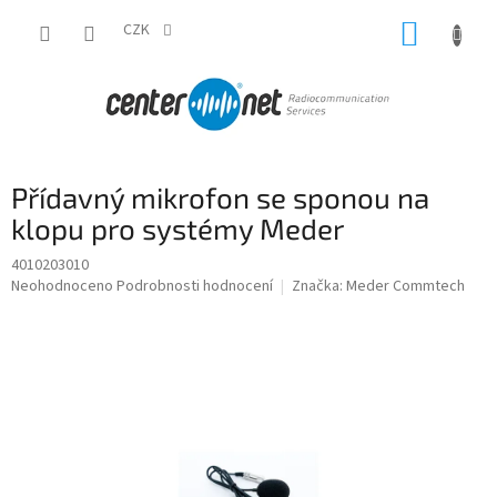
Přejít
NÁKUP
na
CZK
obsah
KOŠÍK
Přídavný mikrofon se sponou na
klopu pro systémy Meder
4010203010
Průměrné
Neohodnoceno
Podrobnosti hodnocení
Značka:
Meder Commtech
hodnocení
produktu
je
0,0
z
5
hvězdiček.