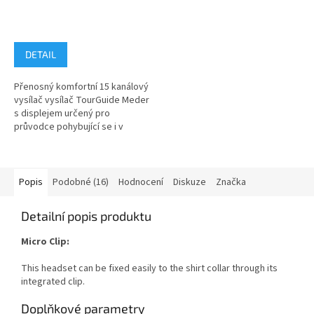
DETAIL
Přenosný komfortní 15 kanálový
vysílač vysílač TourGuide Meder
s displejem určený pro
průvodce pohybující se i v
průmyslovém prostředí s
vysokou...
Popis
Podobné (16)
Hodnocení
Diskuze
Značka
Detailní popis produktu
Micro Clip:
This headset can be fixed easily to the shirt collar through its
integrated clip.
Doplňkové parametry