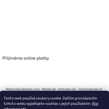
Přijímáme online platby
Motorolasolutions.com
Meder.de
Imtradex.de
Citytourguide.at
Peltor.com
Tento web používá soubory cookie. Dalším procházením
tohoto webu vyjadřujete souhlas s jejich používáním.
Více