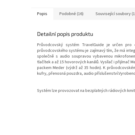
Popis
Podobné (16)
Související soubory (1
Detailní popis produktu
Průvodcovský systém TravelGuide je určen pro 
průvodcovského systému je zajímavý tím, že má integro
společně s audio soupravou vybavenou mikrofonem 
tlačítek a až 15 hovorových kanálů. Vysílač i přijímač
packem Meder (výdrž až 35 hodin). K průvodcovskému
kufry, přenosná pouzdra, audio příslušenství.Vyrobeno
Systém lze provozovat na bezplatných rádiových kmito