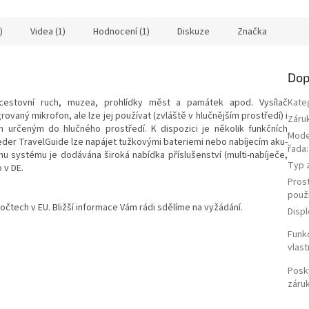
)
Videa (1)
Hodnocení (1)
Diskuze
Značka
Dop
cestovní ruch, muzea, prohlídky měst a památek apod. Vysílač
Kate
vaný mikrofon, ale lze jej používat (zvláště v hlučnějším prostředí) i
Záru
určeným do hlučného prostředí. K dispozici je několik funkčních
Mode
 Meder TravelGuide lze napájet tužkovými bateriemi nebo nabíjecím aku-
řada
:
 systému je dodávána široká nabídka příslušenství (multi-nabíječe,
Typ z
 v DE.
Pros
použi
čtech v EU. Bližší informace Vám rádi sdělíme na vyžádání.
Displ
Funk
vlast
Posk
záru