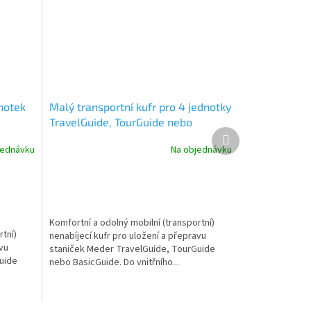
dnotek
Malý transportní kufr pro 4 jednotky
TravelGuide, TourGuide nebo
Další
BasicGuide Meder
produkt
jednávku
Na objednávku
Komfortní a odolný mobilní (transportní)
rtní)
nenabíjecí kufr pro uložení a přepravu
avu
staniček Meder TravelGuide, TourGuide
uide
nebo BasicGuide. Do vnitřního...