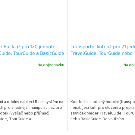
cí Rack až pro 120 jednotek
Transportní kufr až pro 21 je
Guide, TourGuide a BasicGuide
TravelGuide, TourGuide nebo
BasicGuide Meder
Na objednávku
Na ob
í a odolný nabíjecí Rack systém na
Komfortní a odolný mobilní (transpo
h pro snadnější manipulaci, až pro
nenabíjecí kufr pro uložení a přepr
otek (vysílač nebo přijímač)
staniček Meder TravelGuide, TourG
ide, TourGuide a...
nebo BasicGuide. Do vnitřního...