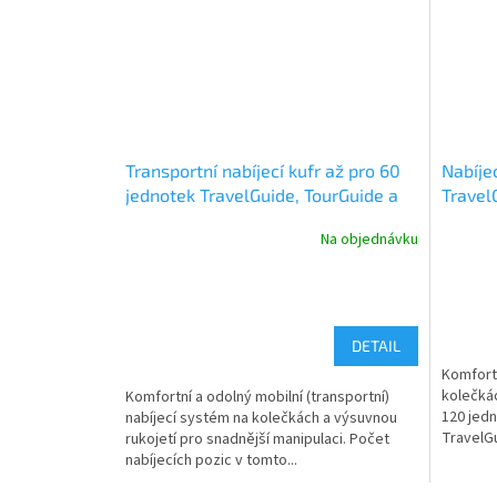
Transportní nabíjecí kufr až pro 60
Nabíje
jednotek TravelGuide, TourGuide a
Travel
BasicGuide Meder
Meder
Na objednávku
DETAIL
Komfortn
kolečkác
Komfortní a odolný mobilní (transportní)
120 jedn
nabíjecí systém na kolečkách a výsuvnou
TravelGu
rukojetí pro snadnější manipulaci. Počet
nabíjecích pozic v tomto...