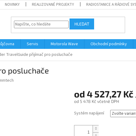
NOVINKY
REALIZOVANÉ PROJEKTY
RADIOSTANICE A RÁDIOVÉ SY
HLEDAT
ůjčovna
Servis
Motorola Wave
Obchodní podmínky
er TravelGuide přijímač pro posluchače
pro posluchače
mmtech
od
4 527,27 Kč
od
5 478 Kč
včetně DPH
Měrná
Systém napájení
cena: