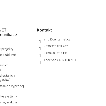
NET
Kontakt
munikace
info
@
centernet.cz
+420 226 808 707
 projekty
+420 605 267 131
e a rádiové
Facebook CENTER NET
í ruční
e
diostanic a
systémů
stanic a výprodej
ské systémy
chu, zraku a