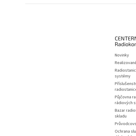
Z
á
p
a
t
CENTER
í
Radioko
Novinky
Realizované
Radiostanic
systémy
Příslušenstv
radiostanic
Půjčovna ra
rádiových 
Bazar radio
skladu
Průvodcov
Ochrana slu