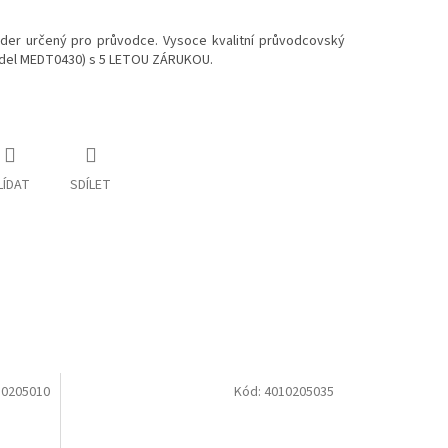
der určený pro průvodce. Vysoce kvalitní průvodcovský
del MEDT0430) s 5 LETOU ZÁRUKOU.
LÍDAT
SDÍLET
10205010
Kód:
4010205035