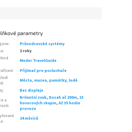
lňkové parametry
gorie
:
Průvodcovské systémy
ka
:
2 roky
lová
Meder TravelGuide
ařízení
:
Přijímač pro posluchače
tředí
Města, muzea, památky, lodě
tí
:
ej
:
Bez displeje
Brilantní zvuk
,
Dosah až 200m
,
15
ce a
hovorových skupin
,
Až 35 hodin
nosti
:
provozu
ytovaná
24 měsíců
ka
: