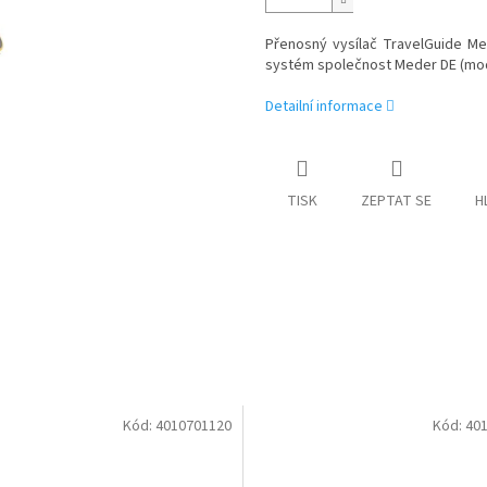
Přenosný vysílač TravelGuide Me
systém společnost Meder DE (mo
Detailní informace
TISK
ZEPTAT SE
H
Kód:
4010701120
Kód:
40