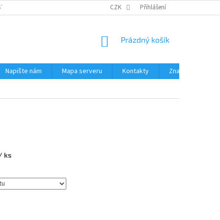
STÉMY
PŘÍSLUŠENSTVÍ RUČNÍ RADIOSTANICE
CZK
Přihlášení
PŮJČOVNA RADIOSTANI
NÁKUPNÍ
Prázdný košík
KOŠÍK
Napište nám
Mapa serveru
Kontakty
Značky
/ ks