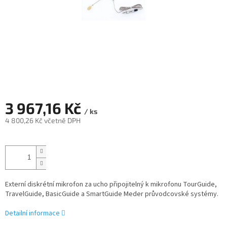
3 967,16 Kč
/ ks
4 800,26 Kč včetně DPH
Měrná
cena:
Externí diskrétní mikrofon za ucho připojitelný k mikrofonu TourGuide,
TravelGuide, BasicGuide a SmartGuide Meder průvodcovské systémy.
Detailní informace