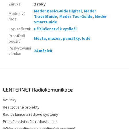
Záruka
:
2 roky
Meder BasicGuide Digital
,
Meder
Modelová
TravelGuide
,
Meder TourGuide
,
Meder
řada
:
SmartGuide
Typ zařízení
:
Příslušenství k vysílači
Prostředí
Města, muzea, památky, lodě
použití
:
Poskytovaná
24 měsíců
záruka
:
Z
á
p
a
CENTERNET Radiokomunikace
t
Novinky
í
Realizované projekty
Radiostanice a rádiové systémy
Příslušenství ruční radiostanice
Půjčovna radiostanic a rádiových systémů