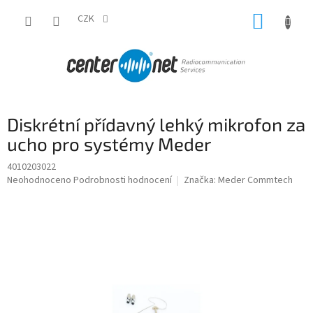
Přejít
NÁKUP
na
CZK
obsah
KOŠÍK
Diskrétní přídavný lehký mikrofon za
ucho pro systémy Meder
4010203022
Průměrné
Neohodnoceno
Podrobnosti hodnocení
Značka:
Meder Commtech
hodnocení
produktu
je
0,0
z
5
hvězdiček.