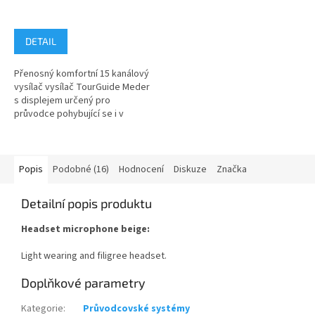
DETAIL
Přenosný komfortní 15 kanálový
vysílač vysílač TourGuide Meder
s displejem určený pro
průvodce pohybující se i v
průmyslovém prostředí s
vysokou...
Popis
Podobné (16)
Hodnocení
Diskuze
Značka
Detailní popis produktu
Headset microphone beige:
Light wearing and filigree headset.
Doplňkové parametry
Kategorie
:
Průvodcovské systémy