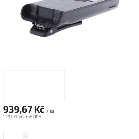
939,67 Kč
/ ks
1 137 Kč včetně DPH
Měrná
cena: