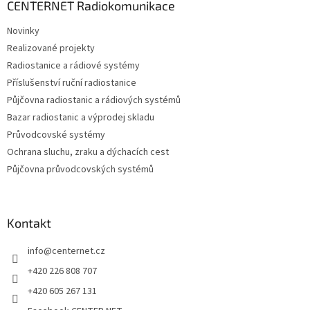
a
CENTERNET Radiokomunikace
t
Novinky
í
Realizované projekty
Radiostanice a rádiové systémy
Příslušenství ruční radiostanice
Půjčovna radiostanic a rádiových systémů
Bazar radiostanic a výprodej skladu
Průvodcovské systémy
Ochrana sluchu, zraku a dýchacích cest
Půjčovna průvodcovských systémů
Kontakt
info
@
centernet.cz
+420 226 808 707
+420 605 267 131