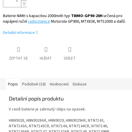
Baterie NiMH s kapacitou 2000mAh typ
TWMO-GP90-20H
určená pro
napájení ruční
radiostanice
Motorola GP900, MTX838, MTS2000 a další.
Detailní informace
ZEPTAT SE
HLÍDAT
SDÍLET
Popis
Podobné (16)
Hodnocení
Diskuze
Detailní popis produktu
V ceně baterie je zahrnutý i klips na opasek.
HNN9028, HNN9028AR, HNN9029, HNN9029AR, NTN7143,
NTN7143A, NTN7143CR, NTN7144, NTN7144CR, NTN7146,
NTN7146AR, NTN7147, NTN7147AR, NTN7148, NTN7149BR,