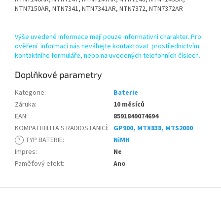
NTN7150AR, NTN7341, NTN7341AR, NTN7372, NTN7372AR
Výše uvedené informace mají pouze informativní charakter. Pro
ověření informací nás neváhejte kontaktovat prostřednictvím
kontaktního formuláře, nebo na uvedených telefonních číslech.
Doplňkové parametry
Kategorie
:
Baterie
Záruka
:
10 měsíců
EAN
:
8591849074694
KOMPATIBILITA S RADIOSTANICÍ
:
GP900, MTX838, MTS2000
?
TYP BATERIE
:
NiMH
Impres
:
Ne
Paměťový efekt
:
Ano
Z
á
p