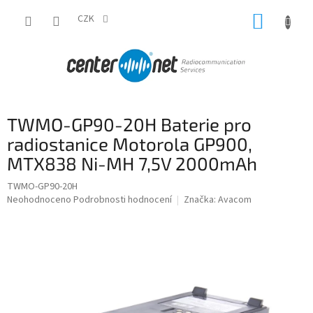
Přejít
NÁKUP
na
CZK
obsah
KOŠÍK
TWMO-GP90-20H Baterie pro
radiostanice Motorola GP900,
MTX838 Ni-MH 7,5V 2000mAh
TWMO-GP90-20H
Průměrné
Neohodnoceno
Podrobnosti hodnocení
Značka:
Avacom
hodnocení
produktu
je
0,0
z
5
hvězdiček.