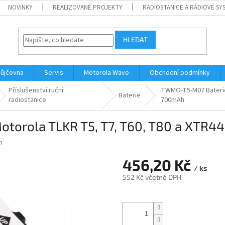
NOVINKY
REALIZOVANÉ PROJEKTY
RADIOSTANICE A RÁDIOVÉ SY
HLEDAT
ůjčovna
Servis
Motorola Wave
Obchodní podmínky
Příslušenství ruční
TWMO-T5-M07 Baterie
Baterie
radiostanice
700mAh
torola TLKR T5, T7, T60, T80 a XTR
m
456,20 Kč
/ ks
552 Kč včetně DPH
Měrná
cena: