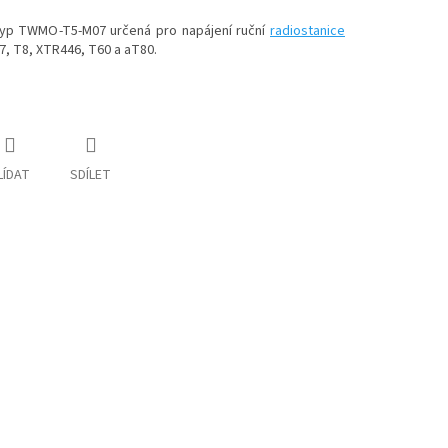
typ TWMO-T5-M07 určená pro napájení ruční
radiostanice
7, T8, XTR446, T60 a aT80.
LÍDAT
SDÍLET