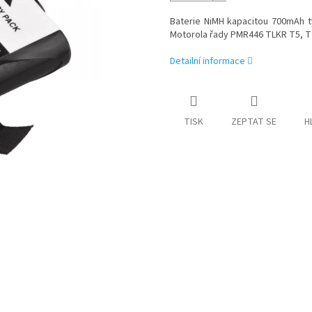
Baterie NiMH kapacitou 700mAh 
Motorola řady PMR446 TLKR T5, T
Detailní informace
TISK
ZEPTAT SE
H