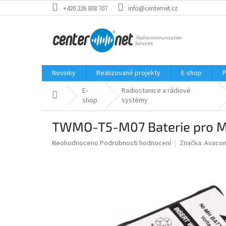
Přejít
+420 226 808 707
info@centernet.cz
na
obsah
Novinky
Realizované projekty
E-shop
P
E-
Radiostanice a rádiové
Domů
shop
systémy
TWMO-T5-M07 Baterie pro Mo
Průměrné
Neohodnoceno
Podrobnosti hodnocení
Značka:
Avaco
hodnocení
produktu
je
0,0
z
5
hvězdiček.