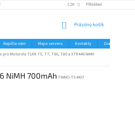
STÉMY
PŘÍSLUŠENSTVÍ RUČNÍ RADIOSTANICE
CZK
Přihlášení
PŮJČOVNA RADIOSTANI
NÁKUPNÍ
Prázdný košík
KOŠÍK
Napište nám
Mapa serveru
Kontakty
Značky
 pro Motorola TLKR T5, T7, T60, T80 a XTR446 NiMH
446 NiMH 700mAh
TWMO-T5-M07