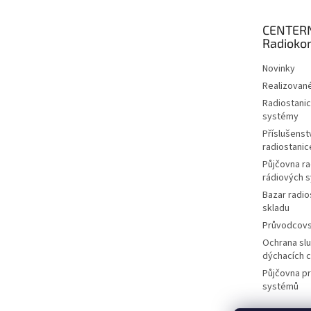
a
t
CENTER
í
Radioko
Novinky
Realizované
Radiostanic
systémy
Příslušenstv
radiostanic
Půjčovna ra
rádiových 
Bazar radio
skladu
Průvodcov
Ochrana slu
dýchacích 
Půjčovna p
systémů