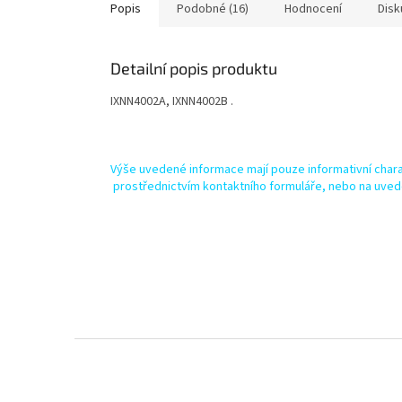
Popis
Podobné (16)
Hodnocení
Disk
Detailní popis produktu
IXNN4002A, IXNN4002B .
Výše uvedené informace mají pouze informativní chara
prostřednictvím kontaktního formuláře, nebo na uved
Z
á
p