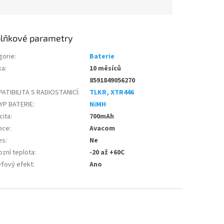
lňkové parametry
gorie
:
Baterie
ka
:
10 měsíců
8591849056270
ATIBILITA S RADIOSTANICÍ
:
TLKR, XTR446
YP BATERIE
:
NiMH
cita
:
700mAh
bce
:
Avacom
es
:
Ne
ozní teplota
:
-20 až +60C
ťový efekt
:
Ano