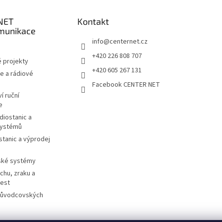
NET
Kontakt
munikace
info
@
centernet.cz
+420 226 808 707
 projekty
+420 605 267 131
e a rádiové
Facebook CENTER NET
í ruční
e
diostanic a
systémů
stanic a výprodej
ské systémy
chu, zraku a
cest
růvodcovských