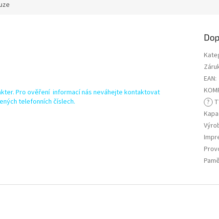
uze
Dop
Kate
Záru
EAN
:
KOMP
kter. Pro ověření informací nás neváhejte kontaktovat
ených telefonních číslech.
?
T
Kapa
Výro
Impr
Prov
Pamě