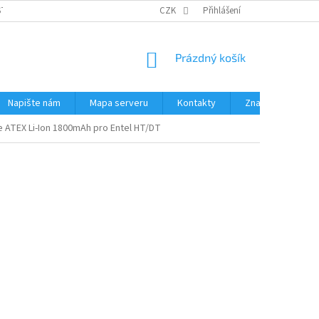
STÉMY
PŘÍSLUŠENSTVÍ RUČNÍ RADIOSTANICE
CZK
Přihlášení
PŮJČOVNA RADIOSTANI
NÁKUPNÍ
Prázdný košík
KOŠÍK
Napište nám
Mapa serveru
Kontakty
Značky
 ATEX Li-Ion 1800mAh pro Entel HT/DT