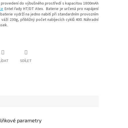
m provedení do výbušného prostředí s kapacitou 1800mAh
ce
Entel řady HT/DT Atex. Baterie je určená pro napájení
n baterie vydrží na jedno nabití při standardním provozním
e váží 230g, přibližný počet nabíjecích cyklů 400. Náhradní
asek.
LÍDAT
SDÍLET
lňkové parametry