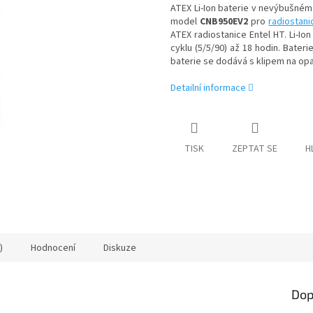
ATEX Li-Ion baterie v nevýbušné
model
CNB950EV2
pro
radiostani
ATEX radiostanice Entel HT. Li-Io
cyklu (5/5/90) až 18 hodin. Bateri
baterie se dodává s klipem na op
Detailní informace
TISK
ZEPTAT SE
H
)
Hodnocení
Diskuze
Dop