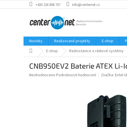
Přejít
+420 226 808 707
info@centernet.cz
na
obsah
Novinky
Realizované projekty
E-shop
P
Domů
E-shop
Radiostanice a rádiové systémy
CNB950EV2 Baterie ATEX Li-
Průměrné
Neohodnoceno
Podrobnosti hodnocení
Značka:
Entel U
hodnocení
produktu
je
0,0
z
5
hvězdiček.