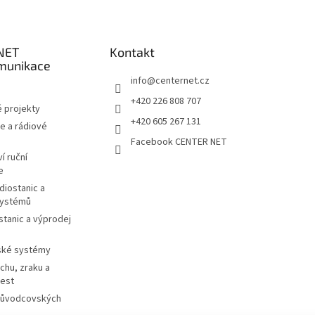
NET
Kontakt
munikace
info
@
centernet.cz
+420 226 808 707
 projekty
+420 605 267 131
e a rádiové
Facebook CENTER NET
í ruční
e
diostanic a
systémů
stanic a výprodej
ské systémy
chu, zraku a
cest
růvodcovských