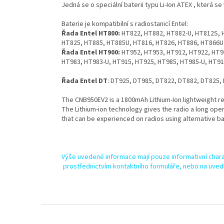
Jedná se o speciální baterii typu Li-Ion ATEX , která 
Baterie je kompatibilní s radiostanicí Entel:
Řada Entel HT800:
HT822, HT882, HT882-U, HT812S, 
HT825, HT885, HT885U, HT816, HT826, HT886, HT866U
Řada Entel HT900:
HT952, HT953, HT912, HT922, HT9
HT983, HT983-U, HT915, HT925, HT985, HT985-U, HT91
Řada Entel DT
: DT925, DT985, DT822, DT882, DT825
The CNB950EV2 is a 1800mAh Lithium-Ion lightweight re
The Lithium-ion technology gives the radio a long oper
that can be experienced on radios using alternative ba
Výše uvedené informace mají pouze informativní chara
prostřednictvím kontaktního formuláře, nebo na uved
Z
á