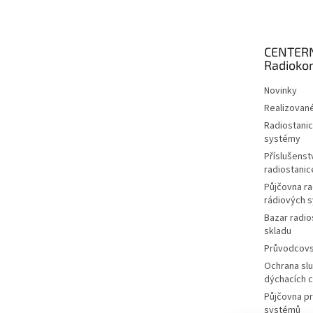
p
a
t
CENTER
í
Radioko
Novinky
Realizované
Radiostanic
systémy
Příslušenstv
radiostanic
Půjčovna ra
rádiových 
Bazar radio
skladu
Průvodcov
Ochrana slu
dýchacích 
Půjčovna p
systémů