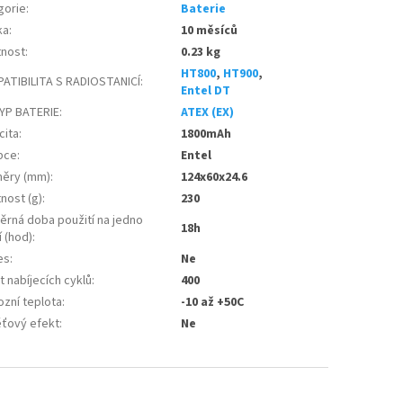
gorie
:
Baterie
ka
:
10 měsíců
nost
:
0.23 kg
HT800
,
HT900
,
ATIBILITA S RADIOSTANICÍ
:
Entel DT
YP BATERIE
:
ATEX (EX)
cita
:
1800mAh
bce
:
Entel
ěry (mm)
:
124x60x24.6
nost (g)
:
230
ěrná doba použití na jedno
18h
í (hod)
:
es
:
Ne
 nabíjecích cyklů
:
400
ozní teplota
:
-10 až +50C
ťový efekt
:
Ne