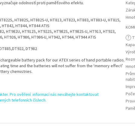
se vyznačuje odolností proti paměťového efektu.
Kate
Záru
Hmot
HT822S, HT882S, HT882S-U, HT813, HT823, HT883, HT883-U, HT815,
, HT842, HT844, HT844 ATIS
KOMP
82, HT982U, HT912S, HT922S, HT982S, HT982S-U, HT913, HT923,
6, HT926, HT986, HT986-U, HT942, HT944, HT944 ATIS
?
T
Kapa
, DT885,DT922, DT982
Výro
Rozm
chargeable battery pack for our ATEX series of hand portable radios.
ating time and the batteries will not suffer from the ‘memory effect’
Hmot
ttery chemistries.
Prům
nabit
Impr
Počet
kter. Pro ověření informací nás neváhejte kontaktovat
ených telefonních číslech.
Prov
Pamě