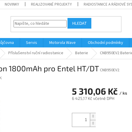
NOVINKY
REALIZOVANÉ PROJEKTY
RADIOSTANICE A RÁDIOVÉ SY
HLEDAT
ůjčovna
Servis
Motorola Wave
Obchodní podmínky
Příslušenství ruční radiostanice
Baterie
CNB950EV2 Baterie
Ion 1800mAh pro Entel HT/DT
CNB950EV2
K
5 310,06 Kč
/ ks
6 425,17 Kč včetně DPH
Měrná
cena: