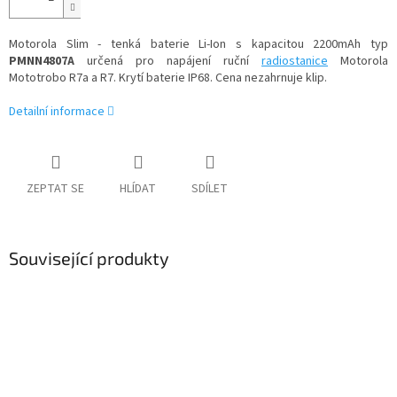
Motorola Slim - tenká baterie Li-Ion s kapacitou 2200mAh typ
PMNN4807A
určená pro napájení ruční
radiostanice
Motorola
Mototrobo R7a a R7. Krytí baterie IP68. Cena nezahrnuje klip.
Detailní informace
ZEPTAT SE
HLÍDAT
SDÍLET
Související produkty