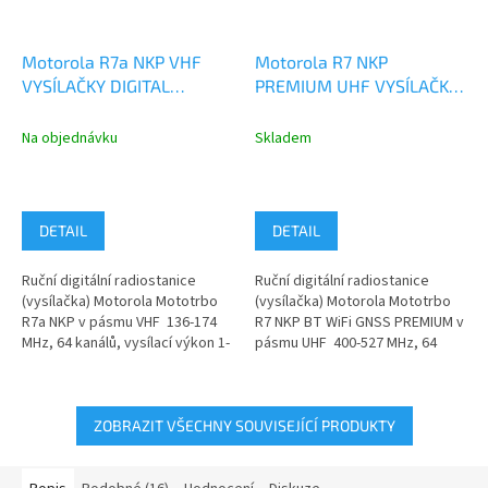
Motorola R7a NKP VHF
Motorola R7 NKP
VYSÍLAČKY DIGITAL
PREMIUM UHF VYSÍLAČKY
ANALOG
DIGITAL ANALOG BT WiFi
MDH06JDC9VA2AN
GNSS MDH06RDC9XA2AN
Na objednávku
Skladem
DETAIL
DETAIL
Ruční digitální radiostanice
Ruční digitální radiostanice
(vysílačka) Motorola Mototrbo
(vysílačka) Motorola Mototrbo
R7a NKP v pásmu VHF 136-174
R7 NKP BT WiFi GNSS PREMIUM v
MHz, 64 kanálů, vysílací výkon 1-
pásmu UHF 400-527 MHz, 64
5W, bez displeje a...
kanálů, vysílací výkon...
ZOBRAZIT VŠECHNY SOUVISEJÍCÍ PRODUKTY