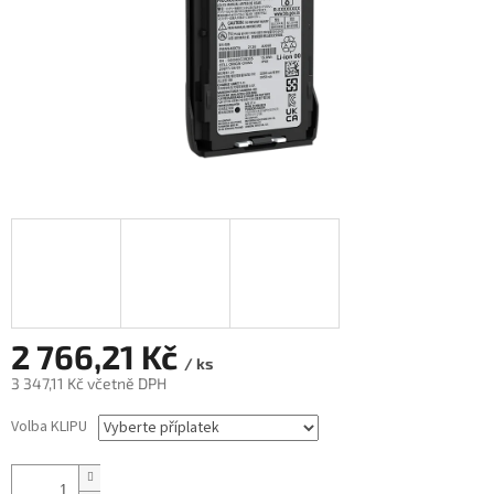
2 766,21 Kč
/ ks
3 347,11 Kč
včetně DPH
Měrná
Volba KLIPU
cena: