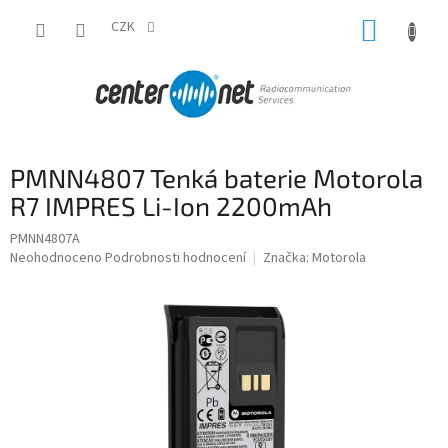
Přejít
NÁKUP
na
CZK
obsah
KOŠÍK
PMNN4807 Tenká baterie Motorola
R7 IMPRES Li-Ion 2200mAh
PMNN4807A
Průměrné
Neohodnoceno
Podrobnosti hodnocení
Značka:
Motorola
hodnocení
produktu
je
0,0
z
5
hvězdiček.