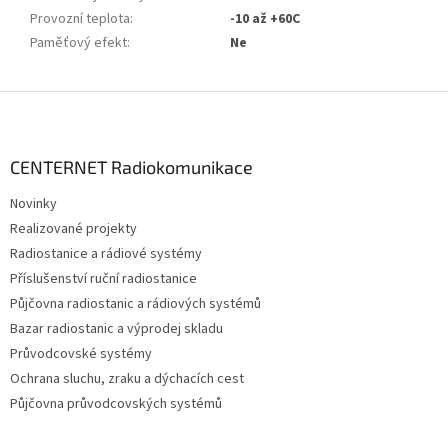
Provozní teplota
:
-10 až +60C
Paměťový efekt
:
Ne
Z
á
p
a
CENTERNET Radiokomunikace
t
Novinky
í
Realizované projekty
Radiostanice a rádiové systémy
Příslušenství ruční radiostanice
Půjčovna radiostanic a rádiových systémů
Bazar radiostanic a výprodej skladu
Průvodcovské systémy
Ochrana sluchu, zraku a dýchacích cest
Půjčovna průvodcovských systémů