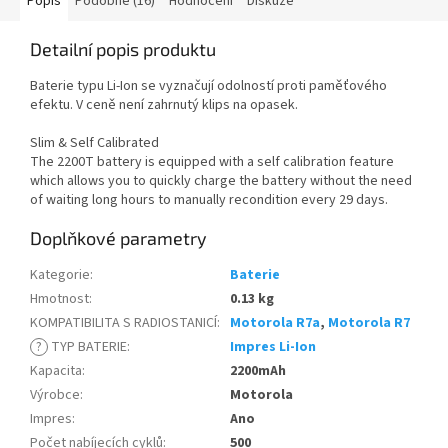
Popis
Podobné (16)
Hodnocení
Diskuze
Detailní popis produktu
Baterie typu Li-Ion se vyznačují odolností proti paměťového
efektu. V ceně není zahrnutý klips na opasek.
Slim & Self Calibrated
The 2200T battery is equipped with a self calibration feature
which allows you to quickly charge the battery without the need
of waiting long hours to manually recondition every 29 days.
Doplňkové parametry
Kategorie
:
Baterie
Hmotnost
:
0.13 kg
KOMPATIBILITA S RADIOSTANICÍ
:
Motorola R7a
,
Motorola R7
?
TYP BATERIE
:
Impres Li-Ion
Kapacita
:
2200mAh
Výrobce
:
Motorola
Impres
:
Ano
Počet nabíjecích cyklů
:
500