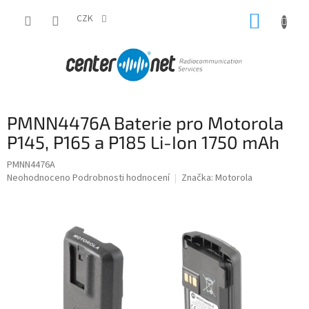
Přejít
NÁKUP
na
CZK
obsah
KOŠÍK
PMNN4476A Baterie pro Motorola
P145, P165 a P185 Li-Ion 1750 mAh
PMNN4476A
Průměrné
Neohodnoceno
Podrobnosti hodnocení
Značka:
Motorola
hodnocení
produktu
je
0,0
z
5
hvězdiček.