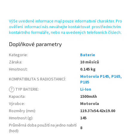
Výše uvedené informace mají pouze informativní charakter. Pro
ověření informací nás neváhejte kontaktovat prostřednictvím
kontaktního formuláře, nebo na uvedených telefonních číslech.
Doplňkové parametry
Kategorie
:
Baterie
Záruka
:
10 měsíců
Hmotnost
:
0.145 kg
Motorola P145, P165,
KOMPATIBILITA S RADIOSTANICÍ
:
P185
?
TYP BATERIE
:
Li-Ion
Kapacita
:
1500mAh
Výrobce
:
Motorola
Rozměry (mm)
:
119.37x54.42x19.00
Hmotnost (g)
:
145
Průměrná doba použití na jedno nabití
8
(hod)
: