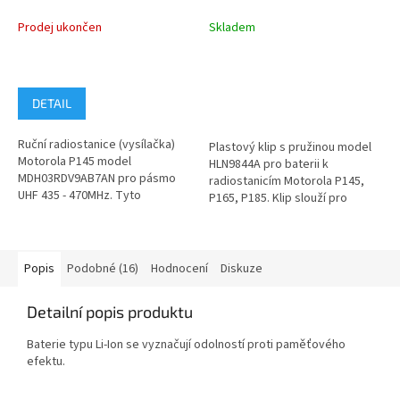
470MHz 4W
3,81cm, P145-P185
Prodej ukončen
Skladem
DETAIL
Ruční radiostanice (vysílačka)
Plastový klip s pružinou model
Motorola P145 model
HLN9844A pro baterii k
MDH03RDV9AB7AN pro pásmo
radiostanicím Motorola P145,
UHF 435 - 470MHz. Tyto
P165, P185. Klip slouží pro
radiostanice Motorola P145 byly
zavěšení radiostanice na...
používány v naší...
Popis
Podobné (16)
Hodnocení
Diskuze
Detailní popis produktu
Baterie typu Li-Ion se vyznačují odolností proti paměťového
efektu.