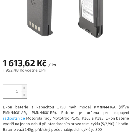
1 613,62 Kč
/ ks
1 952,48 Kč včetně DPH
Měrná
cena:
Li-Ion baterie s kapacitou 1750 mAh model
PMNN4476A
(dříve
PMNN4081AR, PMNN4081BR). Baterie je určená pro napájení
radiostanice
Motorola řady Mototrbo P145, P165 a P185. Li-Ion baterie
vydrží na jedno nabití při standardním provozním cyklu (5/5/90) 8 hodin.
Baterie váží 145g, přibližný počet nabíjecích cyklů je 300.