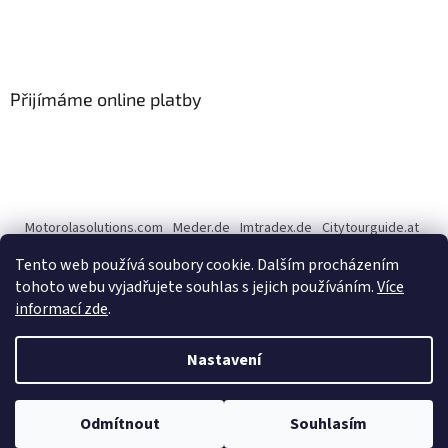
Přijímáme online platby
Motorolasolutions.com
Meder.de
Imtradex.de
Citytourguide.at
Peltor.com
Tento web používá soubory cookie. Dalším procházením
tohoto webu vyjadřujete souhlas s jejich používáním.
Více
informací zde
.
Vytvořil Shoptet
Nastavení
Copyright 2026
CENTERNET.cz
. Všechna práva vyhrazena.
Upravit
Odmítnout
Souhlasím
nastavení cookies