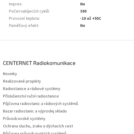
Impres
:
Ne
Počet nabíjecích cyklů
:
300
Provozní teplota
:
-10 až +55C
Paměťový efekt
:
Ne
Z
á
p
a
CENTERNET Radiokomunikace
t
Novinky
í
Realizované projekty
Radiostanice a rádiové systémy
Příslušenství ruční radiostanice
Půjčovna radiostanic a rádiových systémů
Bazar radiostanic a výprodej skladu
Průvodcovské systémy
Ochrana sluchu, zraku a dýchacích cest
Půjčovna průvodcovských systémů