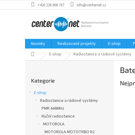
Přejít
+420 226 808 707
info@centernet.cz
na
obsah
Novinky
Realizované projekty
E-shop
P
Domů
E-shop
Radiostanice a rádiové systémy
P
Bate
o
Přeskočit
s
Kategorie
kategorie
Nejpr
t
r
E-shop
a
Radiostanice a rádiové systémy
n
PMR 446MHz
n
í
Ruční radiostanice
p
MOTOROLA
a
MOTOROLA MOTOTRBO R2