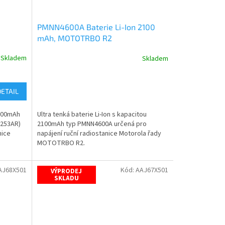
PMNN4600A Baterie Li-Ion 2100
mAh, MOTOTRBO R2
Skladem
Skladem
DETAIL
2100mAh
Ultra tenká baterie Li-Ion s kapacitou
4253AR)
2100mAh typ PMNN4600A určená pro
nice
napájení ruční radiostanice Motorola řady
MOTOTRBO R2.
AJ68X501
Kód:
AAJ67X501
VÝPRODEJ
SKLADU