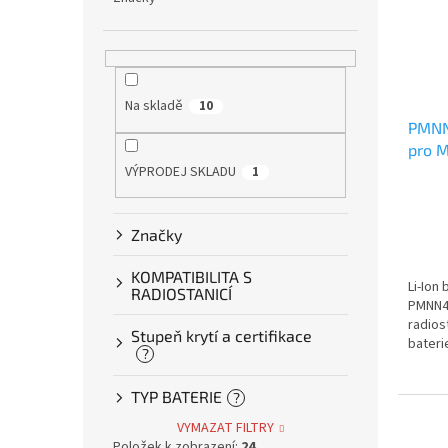
Na skladě
10
PMNN
pro M
VÝPRODEJ SKLADU
1
Značky
KOMPATIBILITA S
Li-Ion
RADIOSTANICÍ
PMNN45
radios
Stupeň krytí a certifikace
baterie
?
TYP BATERIE
?
VYMAZAT FILTRY
Položek k zobrazení:
24