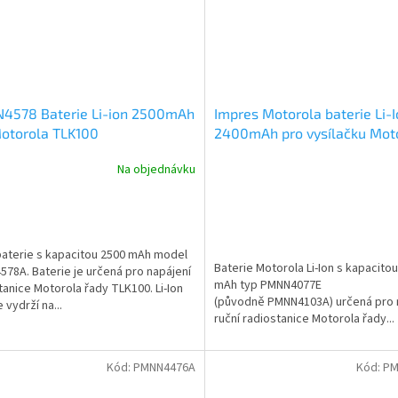
4578 Baterie Li-ion 2500mAh
Impres Motorola baterie Li-
otorola TLK100
2400mAh pro vysílačku Mot
DP3400 DP3600 PMNN4077
Na objednávku
 baterie s kapacitou 2500 mAh model
Baterie Motorola Li-Ion s kapacito
78A. Baterie je určená pro napájení
mAh typ PMNN4077E
tanice Motorola řady TLK100. Li-Ion
(původně PMNN4103A) určená pro 
 vydrží na...
ruční radiostanice Motorola řady...
Kód:
PMNN4476A
Kód:
PM