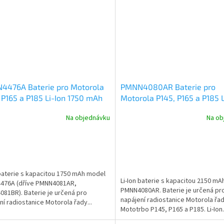
4476A Baterie pro Motorola
PMNN4080AR Baterie pro
 P165 a P185 Li-Ion 1750 mAh
Motorola P145, P165 a P185 L
2150 mAh
Na objednávku
Na ob
 baterie s kapacitou 1750 mAh model
Li-Ion baterie s kapacitou 2150 m
476A (dříve PMNN4081AR,
PMNN4080AR. Baterie je určená pr
81BR). Baterie je určená pro
napájení radiostanice Motorola řa
ní radiostanice Motorola řady...
Mototrbo P145, P165 a P185. Li-Ion.