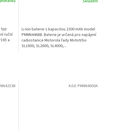
jednávku
Skladem
 typ
Li-Ion baterie s kapacitou 2300 mAh model
í ruční
PMNN4468B. Baterie je určená pro napájení
P165 a
radiostanice Motorola řady Mototrbo
SL1600, SL2600, SL4000,...
NN4253B
Kód:
PMNN4600A