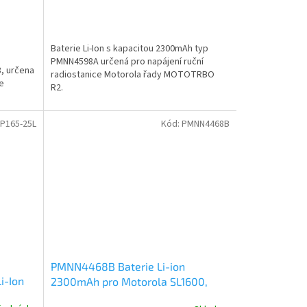
Baterie Li-Ion s kapacitou 2300mAh typ
PMNN4598A určená pro napájení ruční
8, určena
radiostanice Motorola řady MOTOTRBO
ce
R2.
P165-25L
Kód:
PMNN4468B
PMNN4468B Baterie Li-ion
i-Ion
2300mAh pro Motorola SL1600,
SL2600, SL4000, EVX