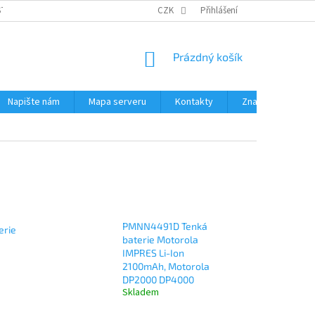
STÉMY
PŘÍSLUŠENSTVÍ RUČNÍ RADIOSTANICE
CZK
Přihlášení
PŮJČOVNA RADIOSTANI
NÁKUPNÍ
Prázdný košík
KOŠÍK
Napište nám
Mapa serveru
Kontakty
Značky
PMNN4491D Tenká
erie
baterie Motorola
IMPRES Li-Ion
2100mAh, Motorola
DP2000 DP4000
Skladem