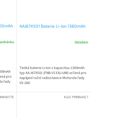
2300mAh
AAJ67X501 Baterie Li-Ion 1380mAh
jednávku
Skladem
Tenká baterie Li-Ion s kapacitou 1380mAh
2300mAh
typ AAJ67X501 (FNB-V133LI-UNI) určená pro
čená pro
napájení ruční radiostanice Motorola řady
la řady
VX-260.
NN4077E
Kód:
PMNN4417