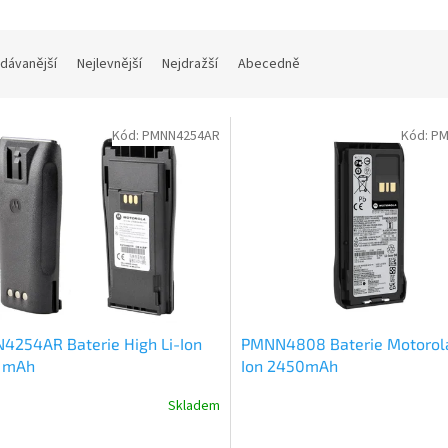
dávanější
Nejlevnější
Nejdražší
Abecedně
Kód:
PMNN4254AR
Kód:
PM
4254AR Baterie High Li-Ion
PMNN4808 Baterie Motorola
 mAh
Ion 2450mAh
Skladem
rné
cení
ktu