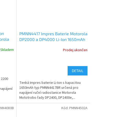
Ion
PMNN4417 Impres Baterie Motorola
orola
DP2000 a DP4000 Li-Ion 1650mAh
Skladem
Prodej ukončen
DETAIL
u 2200
Tenká Impres baterie Li-Ion s kapacitou
1650mAh typ PMNN4417BR určená pro
napájení
napájení ruční radiostanice Motorola
Mototrobo řady DP2400, DP2400e,...
NN4080B
Kód:
PMNN4502A