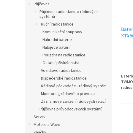
Půjčovna
Půjčovna radiostanic a rádiových
systémů
Ruční radiostanice
Bater
Komunikační soupravy
XT46
Náhradní baterie
TWMO
Nabíječe baterií
Pouzdra na radiostanice
Ostatní příslušenství
Vozidlové radiostanice
Bateri
Dispečerské radiostanice
TWMO-X
Rádiové převadeče - rádiový systém
radios
Monitoring rádiového provozu
Záznamové zařízení rádiových relací
Půjčovna průvodcovských systémů
Servis
Motorola Wave
Značky