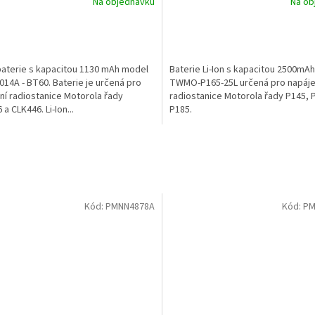
Na objednávku
Na ob
 baterie s kapacitou 1130 mAh model
Baterie Li-Ion s kapacitou 2500mAh
14A - BT60. Baterie je určená pro
TWMO-P165-25L určená pro napájen
ní radiostanice Motorola řady
radiostanice Motorola řady P145, 
a CLK446. Li-Ion...
P185.
Kód:
PMNN4878A
Kód:
PM