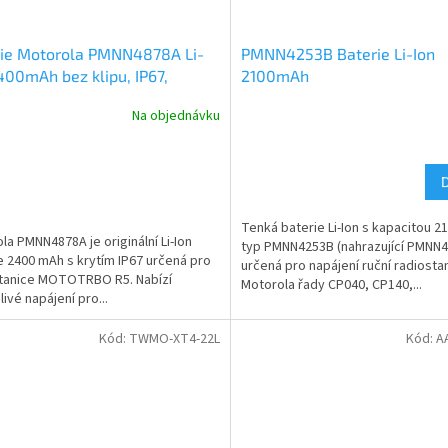
rie Motorola PMNN4878A Li-
PMNN4253B Baterie Li-Ion
400mAh bez klipu, IP67,
2100mAh
rola R5
Na objednávku
Tenká baterie Li-Ion s kapacitou 
la PMNN4878A je originální Li-Ion
typ PMNN4253B (nahrazující PMNN
e 2400 mAh s krytím IP67 určená pro
určená pro napájení ruční radiosta
tanice MOTOTRBO R5. Nabízí
Motorola řady CP040, CP140,...
ivé napájení pro...
Kód:
TWMO-XT4-22L
Kód:
A