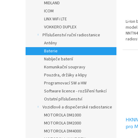
MIDLAND
je
ICOM
5,0
z
LINX WiFi LTE
Li-Ion
5
VOKKERO DUPLEX
model 
hvězdi
NNTN44
Příslušenství ruční radiostanice
radios
Antény
Baterie
Nabíječe baterií
Komunikační soupravy
Pouzdra, držáky a klipy
Programovací SW a HW
Software licence - rozšíření funkcí
Ostatní příslušenství
Vozidlové a dispečerské radiostanice
MOTOROLA DM1000
HKNN4
MOTOROLA DM2000
pro 
MOTOROLA DM4000