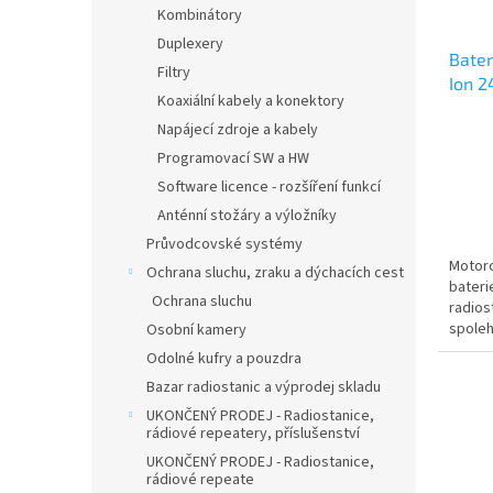
Kombinátory
Duplexery
Bate
Filtry
Ion 2
Koaxiální kabely a konektory
Moto
Napájecí zdroje a kabely
Programovací SW a HW
Software licence - rozšíření funkcí
Anténní stožáry a výložníky
Průvodcovské systémy
Motoro
Ochrana sluchu, zraku a dýchacích cest
bateri
Ochrana sluchu
radios
spolehl
Osobní kamery
Odolné kufry a pouzdra
Bazar radiostanic a výprodej skladu
UKONČENÝ PRODEJ - Radiostanice,
rádiové repeatery, příslušenství
UKONČENÝ PRODEJ - Radiostanice,
rádiové repeate