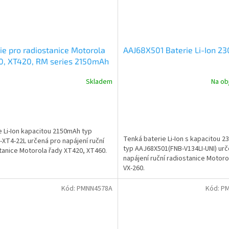
ie pro radiostanice Motorola
AAJ68X501 Baterie Li-Ion 
0, XT420, RM series 2150mAh
-XT4-22L
Skladem
Na ob
e Li-Ion kapacitou 2150mAh typ
Tenká baterie Li-Ion s kapacitou 
T4-22L určená pro napájení ruční
typ AAJ68X501(FNB-V134LI-UNI) ur
tanice Motorola řady XT420, XT460.
napájení ruční radiostanice Motoro
VX-260.
Kód:
PMNN4578A
Kód:
PM