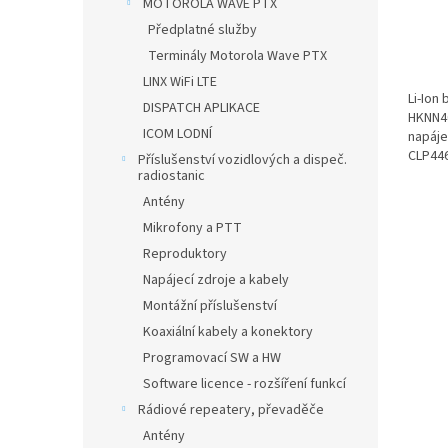
MOTOROLA WAVE PTX
Předplatné služby
Terminály Motorola Wave PTX
LINX WiFi LTE
Li-Ion
DISPATCH APLIKACE
HKNN40
ICOM LODNÍ
napáje
CLP446 
Příslušenství vozidlových a dispeč.
radiostanic
Antény
Mikrofony a PTT
Reproduktory
Napájecí zdroje a kabely
Montážní příslušenství
Koaxiální kabely a konektory
Programovací SW a HW
Software licence - rozšíření funkcí
Rádiové repeatery, převaděče
Antény