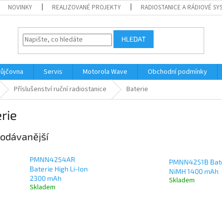
NOVINKY
REALIZOVANÉ PROJEKTY
RADIOSTANICE A RÁDIOVÉ SY
HLEDAT
ůjčovna
Servis
Motorola Wave
Obchodní podmínky
Příslušenství ruční radiostanice
Baterie
rie
odávanější
PMNN4254AR
PMNN4251B Bat
Baterie High Li-Ion
NiMH 1400 mAh
2300 mAh
Skladem
Skladem