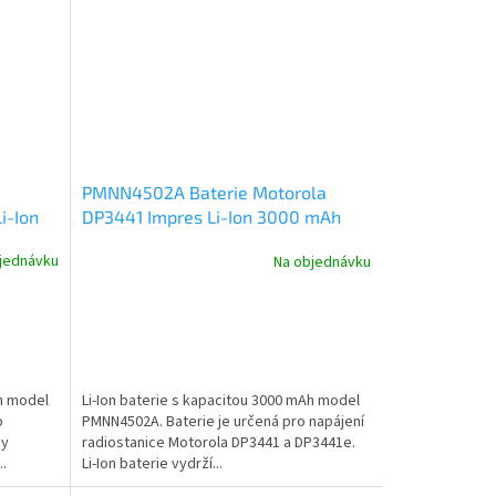
PMNN4502A Baterie Motorola
i-Ion
DP3441 Impres Li-Ion 3000 mAh
jednávku
Na objednávku
Ah model
Li-Ion baterie s kapacitou 3000 mAh model
o
PMNN4502A. Baterie je určená pro napájení
dy
radiostanice Motorola DP3441 a DP3441e.
..
Li-Ion baterie vydrží...