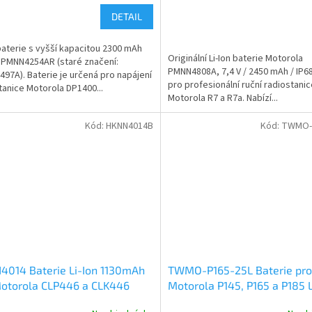
DETAIL
 baterie s vyšší kapacitou 2300 mAh
Originální Li-Ion baterie Motorola
PMNN4254AR (staré značení:
ček.
PMNN4808A, 7,4 V / 2450 mAh / IP6
97A). Baterie je určená pro napájení
pro profesionální ruční radiostani
tanice Motorola DP1400...
Motorola R7 a R7a. Nabízí...
Kód:
HKNN4014B
Kód:
TWMO-
014 Baterie Li-Ion 1130mAh
TWMO-P165-25L Baterie pro
Motorola CLP446 a CLK446
Motorola P145, P165 a P185 L
2500mAh