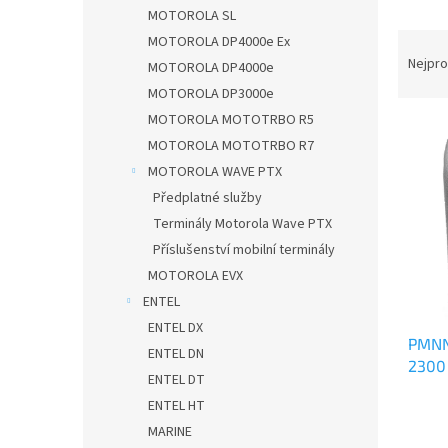
n
MOTOROLA SL
e
Ř
MOTOROLA DP4000e Ex
l
a
Nejpro
MOTOROLA DP4000e
z
MOTOROLA DP3000e
e
MOTOROLA MOTOTRBO R5
V
n
MOTOROLA MOTOTRBO R7
ý
í
p
p
MOTOROLA WAVE PTX
i
r
Předplatné služby
s
o
Terminály Motorola Wave PTX
p
d
Příslušenství mobilní terminály
r
u
MOTOROLA EVX
o
k
d
ENTEL
t
u
ů
ENTEL DX
PMNN
k
ENTEL DN
2300
t
ENTEL DT
ů
ENTEL HT
Průmě
hodno
MARINE
produ