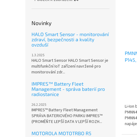
Novinky
HALO Smart Sensor - monitorování
zdraví, bezpečnosti a kvality
ovzduší
PMNN
1.3.2025
P145,
HALO Smart Sensor HALO Smart Sensor je
multifunkční IoT zařízení navržené pro
monitorování zdr...
IMPRES™ Battery Fleet
Management - správa baterií pro
radiostanice
26.2.2025
Li-Ion
IMPRES™ Battery Fleet Management
PMNN4
SPRÁVA BATERIOVÉHO PARKU IMPRES™
PMNN40
(PROMĚŇTE LEPŠÍ DATA V LEPŠÍ ROZH...
napáje
MOTOROLA MOTOTRBO R5