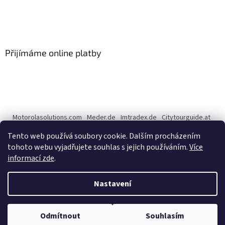
Přijímáme online platby
Motorolasolutions.com
Meder.de
Imtradex.de
Citytourguide.at
Peltor.com
Tento web používá soubory cookie. Dalším procházením
tohoto webu vyjadřujete souhlas s jejich používáním.
Více
informací zde
.
Vytvořil Shoptet
Nastavení
Copyright 2026
CENTERNET.cz
. Všechna práva vyhrazena.
Upravit
Odmítnout
Souhlasím
nastavení cookies