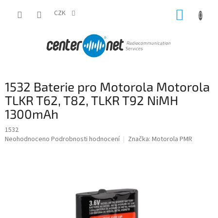
Přejít
NÁKUP
na
CZK
obsah
KOŠÍK
1532 Baterie pro Motorola Motorola
TLKR T62, T82, TLKR T92 NiMH
1300mAh
1532
Průměrné
Neohodnoceno
Podrobnosti hodnocení
Značka:
Motorola PMR
hodnocení
produktu
je
0,0
z
5
hvězdiček.