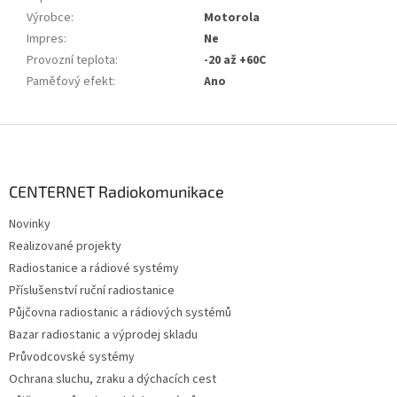
Výrobce
:
Motorola
Impres
:
Ne
Provozní teplota
:
-20 až +60C
Paměťový efekt
:
Ano
Z
á
p
a
CENTERNET Radiokomunikace
t
Novinky
í
Realizované projekty
Radiostanice a rádiové systémy
Příslušenství ruční radiostanice
Půjčovna radiostanic a rádiových systémů
Bazar radiostanic a výprodej skladu
Průvodcovské systémy
Ochrana sluchu, zraku a dýchacích cest