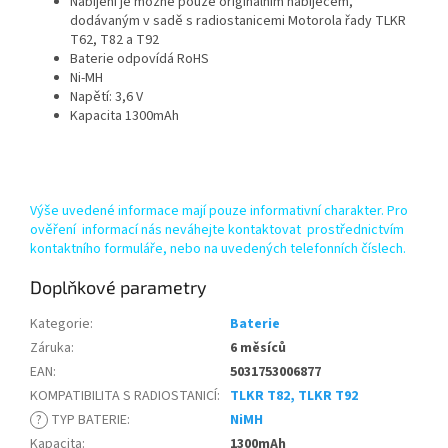
Nabíjení je možné pouze originálním nabíječem,
dodávaným v sadě s radiostanicemi Motorola řady TLKR
T62, T82 a T92
Baterie odpovídá RoHS
Ni-MH
Napětí: 3,6 V
Kapacita 1300mAh
Výše uvedené informace mají pouze informativní charakter. Pro
ověření informací nás neváhejte kontaktovat prostřednictvím
kontaktního formuláře, nebo na uvedených telefonních číslech.
Doplňkové parametry
Kategorie
:
Baterie
Záruka
:
6 měsíců
EAN
:
5031753006877
KOMPATIBILITA S RADIOSTANICÍ
:
TLKR T82, TLKR T92
?
TYP BATERIE
:
NiMH
Kapacita
:
1300mAh