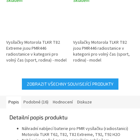
Skladem
Skladem
Vysílačky Motorola TLKR T82
Vysílačky Motorola TLKR T82
Extreme jsou PMR446
jsou PMR446 radiostanice v
radiostanice v kategorii pro
kategorii pro volný čas (sport,
volný čas (sport, rodina) - model
rodina) - model
B8P00811YDEMAQ
B8P00811EDRMAW. Díky své o
(B8P00810YDEMAQ)....
něco odolnější...
ZOBRAZIT VŠECHNY SOUVISEJÍCÍ PRODUKTY
Popis
Podobné (16)
Hodnocení
Diskuze
Detailní popis produktu
Náhradní nabíjecí baterie pro PMR vysílačku (radiostanici)
Motorola TLKR T62, T82, T82 Extreme, T92, T92 H2O