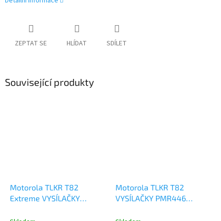
Detailní informace
ZEPTAT SE
HLÍDAT
SDÍLET
Související produkty
Motorola TLKR T82
Motorola TLKR T82
Extreme VYSÍLAČKY
VYSÍLAČKY PMR446
PMR446
B8P00811EDRMAW
B8P00811YDEMAQ