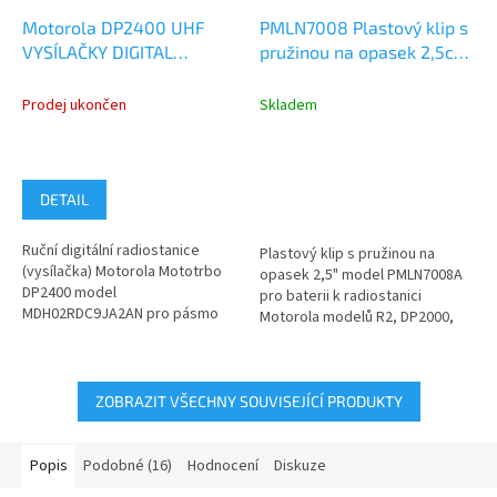
Motorola DP2400 UHF
PMLN7008 Plastový klip s
VYSÍLAČKY DIGITAL
pružinou na opasek 2,5cm,
ANALOG
R2, DP2000, DP4000
MDH02RDC9JA2AN -
Prodej ukončen
Skladem
výprodej skladu
DETAIL
Ruční digitální radiostanice
Plastový klip s pružinou na
(vysílačka) Motorola Mototrbo
opasek 2,5" model PMLN7008A
DP2400 model
pro baterii k radiostanici
MDH02RDC9JA2AN pro pásmo
Motorola modelů R2, DP2000,
UHF 403-527MHz. Jedná se o
DP2000e a DP4000, DP4000e .
zboží, které...
Klip...
ZOBRAZIT VŠECHNY SOUVISEJÍCÍ PRODUKTY
Popis
Podobné (16)
Hodnocení
Diskuze