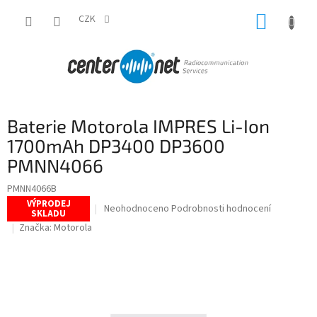
Přejít
NÁKUP
na
CZK
obsah
KOŠÍK
Baterie Motorola IMPRES Li-Ion
1700mAh DP3400 DP3600
PMNN4066
PMNN4066B
VÝPRODEJ
Průměrné
Neohodnoceno
Podrobnosti hodnocení
SKLADU
hodnocení
Značka:
Motorola
produktu
je
0,0
z
5
hvězdiček.