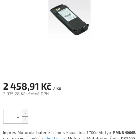
2 458,91 Kč
/ ks
2 975,28 Kč včetně DPH
Měrná
cena:
Impres Motorola baterie Li-Ion s kapacitou 1700mAh typ
PMNN4066B
pro napájení ruční
radiostanice
Motorola Mototrobo řady DP3400,