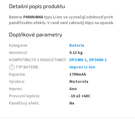
Detailní popis produktu
Baterie
PMNN4066
typu Li-Ion se vyznačují odolností proti
paměťového efektu. V ceně není zahrnutý klips na opasek.
Doplňkové parametry
Kategorie
:
Baterie
Hmotnost
:
0.13 kg
KOMPATIBILITA S RADIOSTANICÍ
:
DP3400-1, DP3600-1
?
TYP BATERIE
:
Impres Li-Ion
Kapacita
:
1700mAh
Výrobce
:
Motorola
Impres
:
Ano
Provozní teplota
:
-10 až +60C
Paměťový efekt
:
Ne
Z
á
p