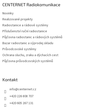
a
CENTERNET Radiokomunikace
t
Novinky
í
Realizované projekty
Radiostanice a rádiové systémy
Příslušenství ruční radiostanice
Půjčovna radiostanic a rádiových systémů
Bazar radiostanic a výprodej skladu
Průvodcovské systémy
Ochrana sluchu, zraku a dýchacích cest
Půjčovna průvodcovských systémů
Kontakt
info
@
centernet.cz
+420 226 808 707
+420 605 267 131