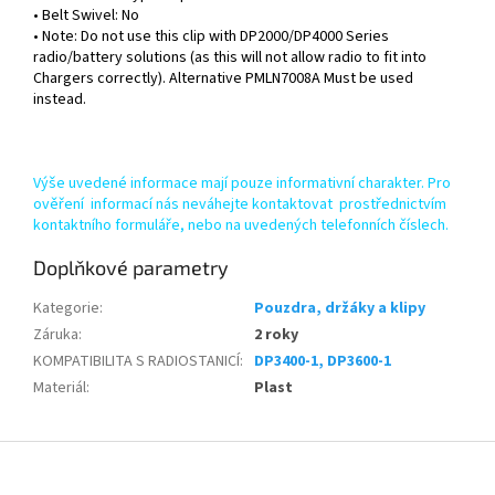
• Belt Swivel: No
• Note: Do not use this clip with DP2000/DP4000 Series
radio/battery solutions (as this will not allow radio to fit into
Chargers correctly). Alternative PMLN7008A Must be used
instead.
Výše uvedené informace mají pouze informativní charakter. Pro
ověření informací nás neváhejte kontaktovat prostřednictvím
kontaktního formuláře, nebo na uvedených telefonních číslech.
Doplňkové parametry
Kategorie
:
Pouzdra, držáky a klipy
Záruka
:
2 roky
KOMPATIBILITA S RADIOSTANICÍ
:
DP3400-1, DP3600-1
Materiál
:
Plast
Z
á