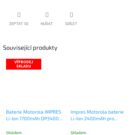
ZEPTAT SE
HLÍDAT
SDÍLET
Související produkty
VÝPRODEJ
SKLADU
Baterie Motorola IMPRES
Impres Motorola baterie
Li-Ion 1700mAh DP3400
Li-Ion 2400mAh pro
DP3600 PMNN4066
vysílačku Motorola
DP3400 DP3600
Skladem
Skladem