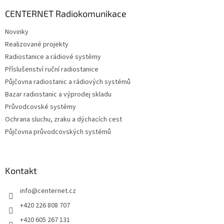
p
a
CENTERNET Radiokomunikace
t
Novinky
í
Realizované projekty
Radiostanice a rádiové systémy
Příslušenství ruční radiostanice
Půjčovna radiostanic a rádiových systémů
Bazar radiostanic a výprodej skladu
Průvodcovské systémy
Ochrana sluchu, zraku a dýchacích cest
Půjčovna průvodcovských systémů
Kontakt
info
@
centernet.cz
+420 226 808 707
+420 605 267 131