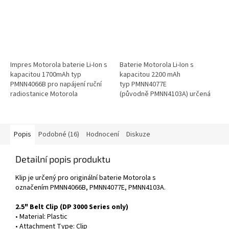
PMNN4077
Impres Motorola baterie Li-Ion s
Baterie Motorola Li-Ion s
kapacitou 1700mAh typ
kapacitou 2200 mAh
PMNN4066B pro napájení ruční
typ PMNN4077E
radiostanice Motorola
(původně PMNN4103A) určená
Mototrobo řady DP3400,
pro napájení ruční radiostanice
DP3401, DP3600 a...
Motorola řady...
Popis
Podobné (16)
Hodnocení
Diskuze
Detailní popis produktu
Klip je určený pro originální baterie Motorola s
označením PMNN4066B, PMNN4077E, PMNN4103A.
2.5" Belt Clip (DP 3000 Series only)
• Material: Plastic
• Attachment Type: Clip