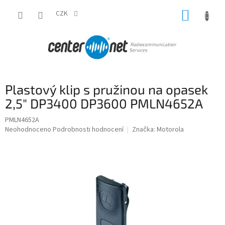
Přejít
NÁKUP
na
CZK
obsah
KOŠÍK
Plastový klip s pružinou na opasek
2,5" DP3400 DP3600 PMLN4652A
PMLN4652A
Průměrné
Neohodnoceno
Podrobnosti hodnocení
Značka:
Motorola
hodnocení
produktu
je
0,0
z
5
hvězdiček.