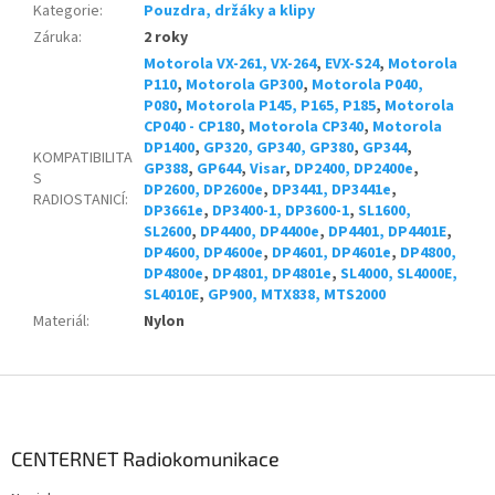
Kategorie
:
Pouzdra, držáky a klipy
Záruka
:
2 roky
Motorola VX-261, VX-264
,
EVX-S24
,
Motorola
P110
,
Motorola GP300
,
Motorola P040,
P080
,
Motorola P145, P165, P185
,
Motorola
CP040 - CP180
,
Motorola CP340
,
Motorola
DP1400
,
GP320, GP340, GP380
,
GP344
,
KOMPATIBILITA
GP388
,
GP644
,
Visar
,
DP2400, DP2400e
,
S
DP2600, DP2600e
,
DP3441, DP3441e
,
RADIOSTANICÍ
:
DP3661e
,
DP3400-1, DP3600-1
,
SL1600,
SL2600
,
DP4400, DP4400e
,
DP4401, DP4401E
,
DP4600, DP4600e
,
DP4601, DP4601e
,
DP4800,
DP4800e
,
DP4801, DP4801e
,
SL4000, SL4000E,
SL4010E
,
GP900, MTX838, MTS2000
Materiál
:
Nylon
Z
á
p
a
CENTERNET Radiokomunikace
t