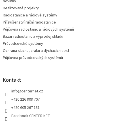
Novinky
í
Realizované projekty
Radiostanice a rádiové systémy
Příslušenství ruční radiostanice
Půjčovna radiostanic a rádiových systémů
Bazar radiostanic a výprodej skladu
Průvodcovské systémy
Ochrana sluchu, zraku a dýchacích cest
Půjčovna průvodcovských systémů
Kontakt
info
@
centernet.cz
+420 226 808 707
+420 605 267 131
Facebook CENTER NET