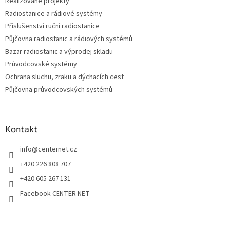
Realizované projekty
r
v
Radiostanice a rádiové systémy
k
Příslušenství ruční radiostanice
y
Půjčovna radiostanic a rádiových systémů
v
ý
Bazar radiostanic a výprodej skladu
p
Průvodcovské systémy
i
Ochrana sluchu, zraku a dýchacích cest
s
u
Půjčovna průvodcovských systémů
Kontakt
info
@
centernet.cz
+420 226 808 707
+420 605 267 131
Facebook CENTER NET