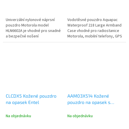
Univerzální nylonové náprsní
Vodotěsné pouzdro Aquapac
pouzdro Motorola model
Waterproof 218 Large Armband
HLN6602A je vhodné pro snadné
Case vhodné pro radiostanice
a bezpečné nošení
Motorola, mobilní telefony, GPS
radiostanice. Nylonové pouzdro
navigace.
nabízí kromě...
CLCDX5 Kožené pouzdro
AAM03X514 Kožené
na opasek Entel
pouzdro na opasek s
otočným okem, Motorola
EVX/VX-261 (pro baterie s
Na objednávku
Na objednávku
vyšší kapacitou)