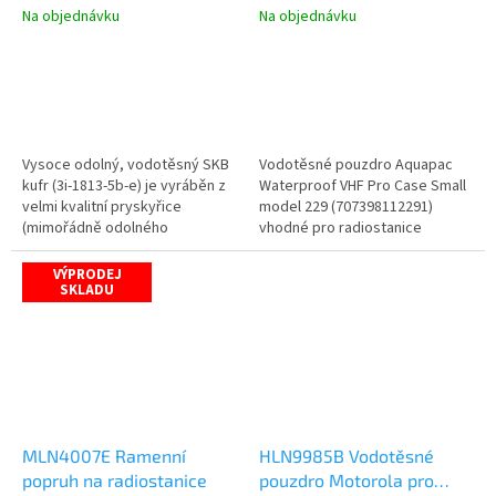
Na objednávku
Na objednávku
Vysoce odolný, vodotěsný SKB
Vodotěsné pouzdro Aquapac
kufr (3i-1813-5b-e) je vyráběn z
Waterproof VHF Pro Case Small
velmi kvalitní pryskyřice
model 229 (707398112291)
(mimořádně odolného
vhodné pro radiostanice
kopolymeru polypropylénu)
Motorola.
metodou...
VÝPRODEJ
SKLADU
MLN4007E Ramenní
HLN9985B Vodotěsné
popruh na radiostanice
pouzdro Motorola pro