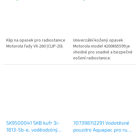
Klip na opasek pro radiostanice
Univerzální kožený opasek
Motorola řady VX-260 (CLIP-20).
Motorola model 4200865599 je
vhodné pro snadné a bezpečné
nošení radiostanice.
SK9500041 SKB kufr 3i-
707398112291 Vodotěsné
1813-5b-e, voděodolný
pouzdro Aquapac pro ruční
IP67
radiostanice - 229 Pro