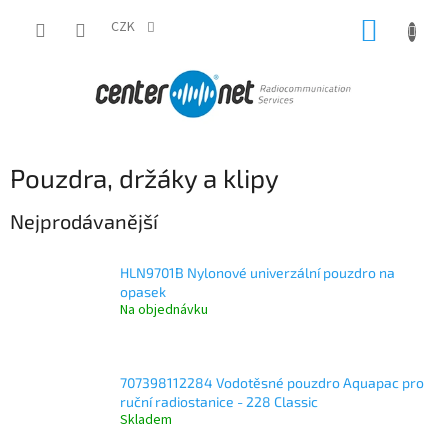
Přejít
NÁKUP
na
CZK
obsah
KOŠÍK
Pouzdra, držáky a klipy
Nejprodávanější
HLN9701B Nylonové univerzální pouzdro na
opasek
Na objednávku
707398112284 Vodotěsné pouzdro Aquapac pro
ruční radiostanice - 228 Classic
Skladem