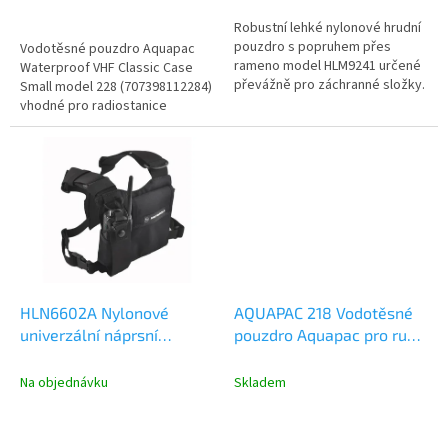
Robustní lehké nylonové hrudní
pouzdro s popruhem přes
Vodotěsné pouzdro Aquapac
rameno model HLM9241 určené
Waterproof VHF Classic Case
převážně pro záchranné složky.
Small model 228 (707398112284)
Pouzdro je určené pro
vhodné pro radiostanice
bezpečné...
Motorola.
HLN6602A Nylonové
AQUAPAC 218 Vodotěsné
univerzální náprsní
pouzdro Aquapac pro ruční
pouzdro Motorola
radiostanice - Large
Armband Case
Na objednávku
Skladem