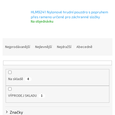
HLM9241 Nylonové hrudní pouzdro s popruhem
přes rameno určené pro záchranné složky
Na objednávku
Ř
a
Nejprodávanější
Nejlevnější
Nejdražší
Abecedně
z
e
n
í
p
Na skladě
4
r
o
d
VÝPRODEJ SKLADU
1
u
k
t
Značky
ů