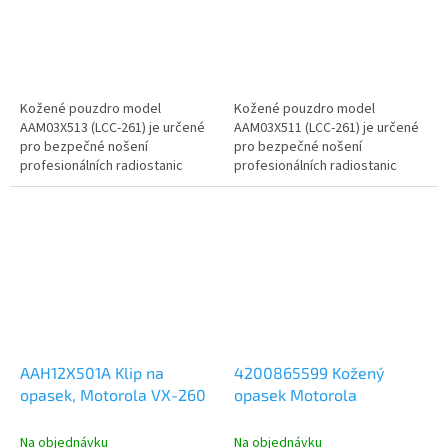
Kožené pouzdro model
Kožené pouzdro model
AAM03X513 (LCC-261) je určené
AAM03X511 (LCC-261) je určené
pro bezpečné nošení
pro bezpečné nošení
profesionálních radiostanic
profesionálních radiostanic
Motorola EVX/VX-261. Kožené
Motorola EVX/VX-261. Kožené
pouzdro lze zavěsit...
pouzdro lze zavěsit...
AAH12X501A Klip na
4200865599 Kožený
opasek, Motorola VX-260
opasek Motorola
Na objednávku
Na objednávku