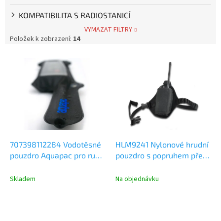
KOMPATIBILITA S RADIOSTANICÍ
VYMAZAT FILTRY
Položek k zobrazení:
14
V
ý
p
i
s
p
r
o
d
707398112284 Vodotěsné
HLM9241 Nylonové hrudní
u
pouzdro Aquapac pro ruční
pouzdro s popruhem přes
k
radiostanice - 228 Classic
rameno určené pro
t
záchranné složky
Skladem
Na objednávku
ů