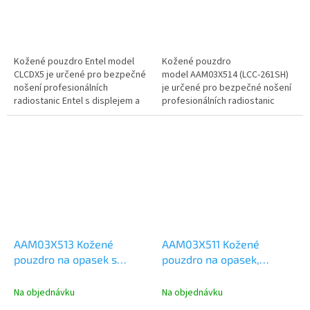
Kožené pouzdro Entel model
Kožené pouzdro
CLCDX5 je určené pro bezpečné
model AAM03X514 (LCC-261SH)
nošení profesionálních
je určené pro bezpečné nošení
radiostanic Entel s displejem a
profesionálních radiostanic
klávesnicí. Kožené pouzdro
Motorola EVX/VX-261. Kožené
lze...
pouzdro lze...
AAM03X513 Kožené
AAM03X511 Kožené
pouzdro na opasek s
pouzdro na opasek,
otočným okem, Motorola
Motorola EVX/VX-261
EVX/VX-261
Na objednávku
Na objednávku