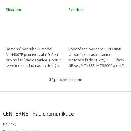
ruční radiostanice
Skladem
Skladem
Ramenní popruh Ski model
Vodotěsné pouzdro HLN9985B
MLN4007E je univerzální řešení
vhodné pro radiostanice
pro nošení radiostanice. Popruh
Motorola řady CPxxx, P110, řady
je velice snadno nastavitelný a
GPxxx, MTX838, MTS2000 a další.
tak ho lze nosit, jak pod,...
Maximální délka radiostanice...
14
položek celkem
O
v
l
Z
á
á
d
p
a
a
CENTERNET Radiokomunikace
c
t
í
Novinky
í
p